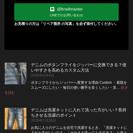
@bradmaster
LINEでのお問い合わせ
お見積りの方は「リペア箇所 の写真」を必ず添付してください。
デニムのボタンフライをジッパーに交換できる？使
いやすさを高めるカスタム方法
2026年8月4日
ボタンフライからジッパーへ変更する理由 Custom ・着脱を
スムーズにしたい・毎日の使い勝手を良くしたい・見…
続き
:
を読む
デ
ニ
ム
デニムは洗濯ネットに入れて洗った方がいい？長持
の
ちさせる洗濯のポイント
ボ
2026年7月28日
タ
ン
お気に入りのデニムを自宅で洗濯するとき、「洗濯ネットに
フ
入れた方がいいの？」「そのまま洗っても大丈夫？」と迷う