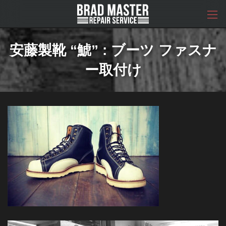
コ
ナ
ン
ビ
テ
ゲ
ン
ー
ツ
シ
安藤製靴 “鯱” : ブーツ ファスナ
へ
ョ
ス
ン
ー取付け
キ
に
ッ
移
プ
動