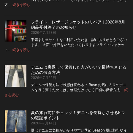
ラ
:
方…
続きを読む
デ
イ
ニ
を
ム
ジ
フライト・レザージャケットのリペア | 2026年8月
は
ッ
納品受付終了のお知らせ
洗
パ
2026年7月27日
濯
ー
ネ
に
平素より当サイトをご利用いただき、誠にありがとうござい
ッ
交
ます。 大変ご好評をいただいておりますフライトジャケッ
ト
換
:
ト…
続きを読む
フ
に
で
ラ
入
き
イ
れ
る？
デニムは裏返して保管した方がいい？長持ちさせる
ト・
て
使
ための保管方法
レ
洗
い
2026年7月22日
ザ
っ
や
ー
た
す
デニムの保管方法で状態は変わる？ Base お気に入りのデニ
ジ
方
さ
ムを長く穿くためには、修理だけでなく日頃の保管方法…
続
ャ
が
:
を
きを読む
デ
ケ
い
高
ニ
ッ
い？
め
ム
ト
長
る
夏の旅行前にチェック！デニムを長持ちさせる5つ
は
の
持
カ
の確認ポイント
裏
リ
ち
ス
2026年7月14日
返
ペ
さ
タ
し
ア
せ
ム
夏はデニムに負担がかかりやすい季節 Season 夏は旅行やイ