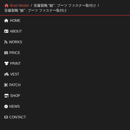
ポ
に
Brad Master
安藤製靴 “鯱” : ブーツ ファスナー取付け
イ
す
安藤製靴 “鯱” : ブーツ ファスナー取付け
ン
る
ト
と
HOME
変
わ
ABOUT
る
3
WORKS
つ
の
ポ
PRICE
イ
ン
PRINT
ト
VEST
PATCH
SHOP
NEWS
CONTACT