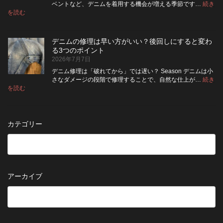
|
て
る
方
ベントなど、デニムを着用する機会が増える季節です…
続き
2026
保
:
洗
法
を読む
年
夏
管
濯
8
の
し
の
月
旅
た
ポ
納
デニムの修理は早い方がいい？後回しにすると変わ
行
方
イ
品
る3つのポイント
前
が
ン
受
2026年7月7日
に
い
ト
付
チ
い？
デニム修理は「破れてから」では遅い？ Season デニムは小
終
ェ
長
さなダメージの段階で修理することで、自然な仕上が…
続き
了
ッ
持
:
を読む
の
デ
ク！
ち
お
ニ
デ
さ
知
ム
ニ
せ
ら
の
ム
る
カテゴリー
せ
修
を
た
理
長
め
は
持
の
早
ち
保
い
さ
管
方
せ
方
アーカイブ
が
る
法
5
い
つ
い？
の
後
確
回
認
し