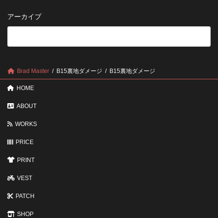
い
さ
管
方
せ
方
アーカイブ
が
る
法
5
い
つ
い？
の
後
確
回
認
し
ポ
に
Brad Master
B15裏地ダメージ
B15裏地ダメージ
イ
す
ン
る
HOME
ト
と
変
ABOUT
わ
る
WORKS
3
つ
の
PRICE
ポ
イ
PRINT
ン
ト
VEST
PATCH
SHOP