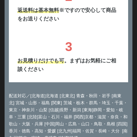
返送料は基本無料
※ですので安心して商品
をお送りください
3
お見積りだけでも可
。まずはお気軽にご相
談ください
配送対応／[北海道]北海道 [北東北] 青森・秋田・岩手 [南東
北] 宮城・山形・福島 [関東] 茨城・栃木・群馬・埼玉・千葉・
東京・神奈川・山梨 [信越]長野・新潟 [東海]静岡・愛知・岐
阜・三重 [北陸]富山・石川・福井 [関西]京都・滋賀・奈良・和
歌山・大阪・兵庫 [中国]岡山・広島・山口・鳥取・島根 [四国]
香川・徳島・高知・愛媛 [北九州]福岡・佐賀・長崎・大分 [南