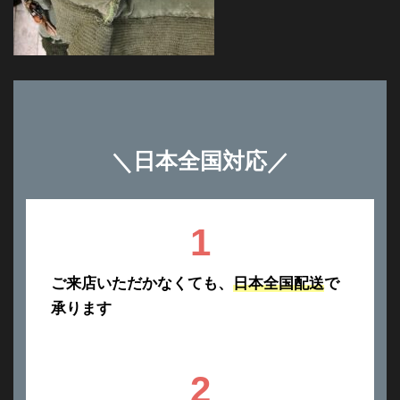
＼
日本全国対応
／
1
ご来店いただかなくても、
日本全国配送
で
承ります
2