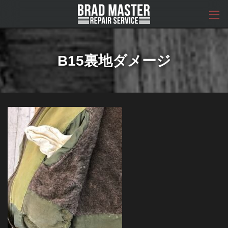
コ
ナ
ン
ビ
テ
ゲ
ン
ー
ツ
シ
へ
ョ
B15裏地ダメージ
ス
ン
キ
に
ッ
移
プ
動