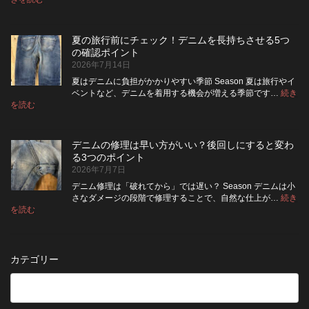
デ
ケ
い
高
ニ
ッ
い？
め
ム
ト
長
る
夏の旅行前にチェック！デニムを長持ちさせる5つ
は
の
持
カ
の確認ポイント
裏
リ
ち
ス
2026年7月14日
返
ペ
さ
タ
し
ア
せ
ム
夏はデニムに負担がかかりやすい季節 Season 夏は旅行やイ
|
て
る
方
ベントなど、デニムを着用する機会が増える季節です…
続き
2026
保
:
洗
法
を読む
年
夏
管
濯
8
の
し
の
月
旅
た
ポ
納
デニムの修理は早い方がいい？後回しにすると変わ
行
方
イ
品
る3つのポイント
前
が
ン
受
2026年7月7日
に
い
ト
付
チ
い？
デニム修理は「破れてから」では遅い？ Season デニムは小
終
ェ
長
さなダメージの段階で修理することで、自然な仕上が…
続き
了
ッ
持
:
を読む
の
デ
ク！
ち
お
ニ
デ
さ
知
ム
ニ
せ
ら
の
ム
る
カテゴリー
せ
修
を
た
理
長
め
は
持
の
早
ち
保