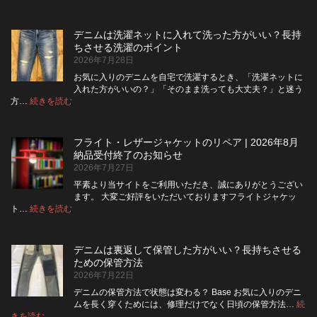
デ
ニ
ム
デニムは洗濯ネットに入れて洗った方がいい？長持
の
ちさせる洗濯のポイント
ボ
2026年7月28日
タ
ン
お気に入りのデニムを自宅で洗濯するとき、「洗濯ネットに
フ
入れた方がいいの？」「そのまま洗っても大丈夫？」と迷う
ラ
:
方…
続きを読む
デ
イ
ニ
を
ム
ジ
フライト・レザージャケットのリペア | 2026年8月
は
ッ
納品受付終了のお知らせ
洗
パ
2026年7月27日
濯
ー
ネ
に
平素より当サイトをご利用いただき、誠にありがとうござい
ッ
交
ます。 大変ご好評をいただいておりますフライトジャケッ
ト
換
:
ト…
続きを読む
フ
に
で
ラ
入
き
イ
れ
る？
デニムは裏返して保管した方がいい？長持ちさせる
ト・
て
使
ための保管方法
レ
洗
い
2026年7月22日
ザ
っ
や
ー
た
す
デニムの保管方法で状態は変わる？ Base お気に入りのデニ
ジ
方
さ
ムを長く穿くためには、修理だけでなく日頃の保管方法…
続
ャ
が
:
を
きを読む