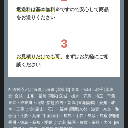
返送料は基本無料
※ですので安心して商品
をお送りください
3
お見積りだけでも可
。まずはお気軽にご相
談ください
配送対応／[北海道]北海道 [北東北] 青森・秋田・岩手 [南東
北] 宮城・山形・福島 [関東] 茨城・栃木・群馬・埼玉・千葉・
東京・神奈川・山梨 [信越]長野・新潟 [東海]静岡・愛知・岐
阜・三重 [北陸]富山・石川・福井 [関西]京都・滋賀・奈良・和
歌山・大阪・兵庫 [中国]岡山・広島・山口・鳥取・島根 [四国]
香川・徳島・高知・愛媛 [北九州]福岡・佐賀・長崎・大分 [南