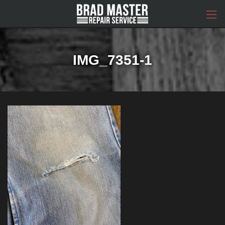
コ
ナ
ン
ビ
テ
ゲ
ン
ー
ツ
シ
へ
ョ
IMG_7351-1
ス
ン
キ
に
ッ
移
プ
動