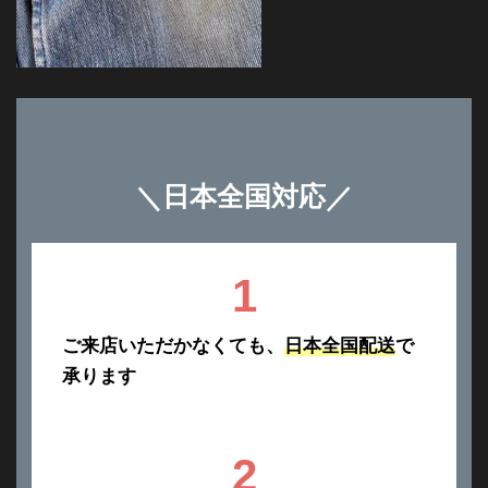
＼
日本全国対応
／
1
ご来店いただかなくても、
日本全国配送
で
承ります
2