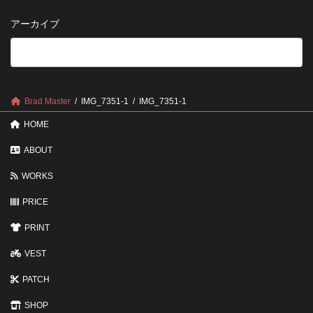
い
さ
管
方
せ
方
アーカイブ
が
る
法
5
い
つ
い？
の
後
確
回
認
し
ポ
に
Brad Master
IMG_7351-1
IMG_7351-1
イ
す
ン
る
HOME
ト
と
変
ABOUT
わ
る
WORKS
3
つ
PRICE
の
ポ
イ
PRINT
ン
ト
VEST
PATCH
SHOP