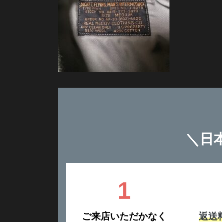
＼
日
1
ご来店いただかなく
返送