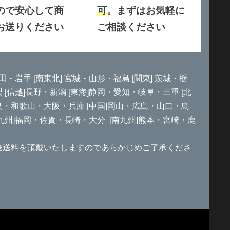
ので安心して商
可
。まずはお気軽に
お送りください
ご相談ください
田・岩手 [南東北] 宮城・山形・福島 [関東] 茨城・栃
信越]長野・新潟 [東海]静岡・愛知・岐阜・三重 [北
良・和歌山・大阪・兵庫 [中国]岡山・広島・山口・鳥
北九州]福岡・佐賀・長崎・大分 [南九州]熊本・宮崎・鹿
途送料を頂戴いたしますのであらかじめご了承くださ