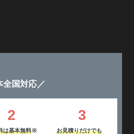
／
本全国対応
2
3
料は基本無料
※
お見積りだけでも