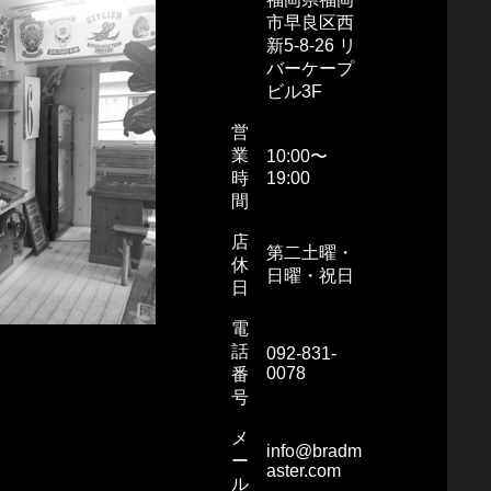
市早良区西
新5-8-26 リ
バーケープ
ビル3F
営
業
10:00〜
時
19:00
間
店
第二土曜・
休
日曜・祝日
日
電
話
092-831-
0078
番
号
メ
info@bradm
ー
aster.com
ル