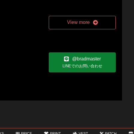
View more
@bradmaster
LINEでのお問い合わせ
KS
PRICE
PRINT
VEST
PATCH