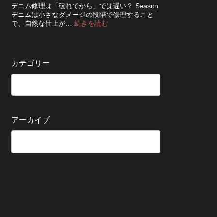
ち
知
デニム修理は「破れてから」では遅い？ Season
ッ
さ
ら
デニムは小さなダメージの段階で修理すること
ク！
せ
せ
:
で、自然な仕上が…
続きを読む
デ
る
デ
ニ
た
ニ
ム
め
ム
を
の
の
長
カテゴリー
保
修
持
管
理
ち
方
は
さ
法
早
せ
い
る
方
5
が
アーカイブ
つ
い
の
い？
確
後
認
回
ポ
し
イ
に
ン
す
ト
る
と
変
わ