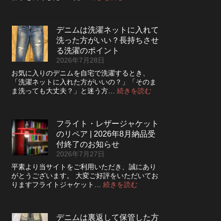
デ
ニ
ム
デニムは洗濯ネットに入れて
の
洗った方がいい？長持ちさせ
ボ
タ
る洗濯のポイント
ン
2026年7月28日
フ
お気に入りのデニムを自宅で洗濯するとき、
ラ
「洗濯ネットに入れた方がいいの？」「そのま
イ
:
ま洗っても大丈夫？」と迷う方…
続きを読む
を
デ
ジ
ニ
ッ
ム
パ
フライト・レザージャケット
は
ー
のリペア | 2026年8月納品受
洗
に
濯
付終了のお知らせ
交
ネ
2026年7月27日
換
ッ
で
平素より当サイトをご利用いただき、誠にあり
ト
き
がとうございます。 大変ご好評をいただいてお
に
る？
:
りますフライトジャケット…
続きを読む
入
使
フ
れ
い
ラ
て
や
イ
洗
デニムは裏返して保管した方
す
ト・