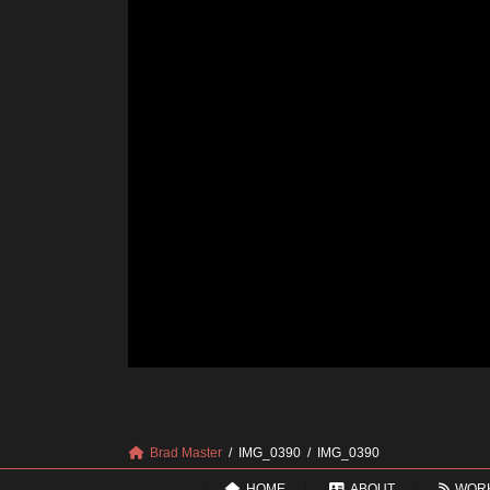
Brad Master
IMG_0390
IMG_0390
HOME
ABOUT
WOR