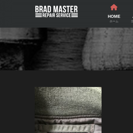
コ
ナ
ン
ビ
テ
ゲ
HOME
ン
ー
ホーム
ツ
シ
へ
ョ
ス
ン
キ
に
ッ
移
プ
動