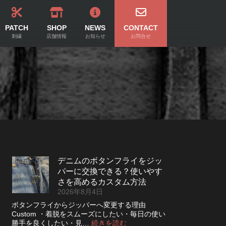
PATCH
SHOP
NEWS
CONTACT
刺繍
店舗情報
お知らせ
お問合せ
デニムのボタンフライをジッ
パーに交換できる？使いやす
さを高めるカスタム方法
2026年8月4日
ボタンフライからジッパーへ変更する理由
Custom ・着脱をスムーズにしたい・毎日の使い
:
勝手を良くしたい・見…
続きを読む