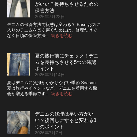
っ
さ
がいい？長持ちさせるための
レ
た
を
ザ
保管方法
方
高
ー
2026年7月22日
が
め
ジ
い
デニムの保管方法で状態は変わる？ Base お気に
る
ャ
い？
入りのデニムを長く穿くためには、修理だけで
カ
ケ
長
:
なく日頃の保管方法…
続きを読む
ス
ッ
持
デ
タ
ト
ち
ニ
ム
の
さ
ム
方
リ
夏の旅行前にチェック！デニ
せ
は
法
ペ
る
ムを長持ちさせる5つの確認
裏
ア
洗
返
ポイント
|
濯
し
2026年7月14日
2026
の
て
年
夏はデニムに負担がかかりやすい季節 Season
ポ
保
8
夏は旅行やイベントなど、デニムを着用する機
イ
管
月
:
会が増える季節です…
続きを読む
ン
し
納
夏
ト
た
品
の
方
受
旅
が
付
デニムの修理は早い方がい
行
い
終
い？後回しにすると変わる3
前
い？
了
に
つのポイント
長
の
チ
2026年7月7日
持
お
ェ