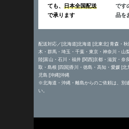
ても、
日本全国配送
です
で承ります
品を
配送対応／[北海道]北海道 [北東北] 青森・秋
木・群馬・埼玉・千葉・東京・神奈川・山梨 [
陸]富山・石川・福井 [関西]京都・滋賀・奈
取・島根 [四国]香川・徳島・高知・愛媛 [
児島 [沖縄]沖縄
※北海道・沖縄・離島からのご依頼は、別
い。