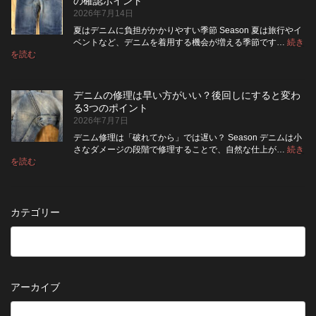
の確認ポイント
裏
リ
ち
ス
2026年7月14日
返
ペ
さ
タ
し
ア
せ
ム
夏はデニムに負担がかかりやすい季節 Season 夏は旅行やイ
|
て
る
方
ベントなど、デニムを着用する機会が増える季節です…
続き
2026
保
:
洗
法
を読む
年
夏
管
濯
8
の
し
の
月
旅
た
ポ
納
デニムの修理は早い方がいい？後回しにすると変わ
行
方
イ
品
る3つのポイント
前
が
ン
受
2026年7月7日
に
い
ト
付
チ
い？
デニム修理は「破れてから」では遅い？ Season デニムは小
終
ェ
長
さなダメージの段階で修理することで、自然な仕上が…
続き
了
ッ
持
:
を読む
の
デ
ク！
ち
お
ニ
デ
さ
知
ム
ニ
せ
ら
の
ム
る
カテゴリー
せ
修
を
た
理
長
め
は
持
の
早
ち
保
い
さ
管
方
せ
方
アーカイブ
が
る
法
5
い
つ
い？