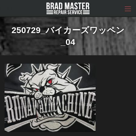
コ
ナ
ン
ビ
テ
ゲ
ン
ー
ツ
シ
250729_バイカーズワッペン
へ
ョ
ス
ン
_04
キ
に
ッ
移
プ
動