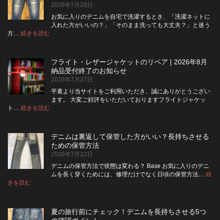
2026年7月28日
タ
ン
お気に入りのデニムを自宅で洗濯するとき、「洗濯ネットに
フ
入れた方がいいの？」「そのまま洗っても大丈夫？」と迷う
ラ
:
方…
続きを読む
デ
イ
ニ
を
ム
ジ
フライト・レザージャケットのリペア | 2026年8月
は
ッ
納品受付終了のお知らせ
洗
パ
2026年7月27日
濯
ー
ネ
に
平素より当サイトをご利用いただき、誠にありがとうござい
ッ
交
ます。 大変ご好評をいただいておりますフライトジャケッ
ト
換
:
ト…
続きを読む
フ
に
で
ラ
入
き
イ
れ
る？
デニムは裏返して保管した方がいい？長持ちさせる
ト・
て
使
ための保管方法
レ
洗
い
2026年7月22日
ザ
っ
や
ー
た
す
デニムの保管方法で状態は変わる？ Base お気に入りのデニ
ジ
方
さ
ムを長く穿くためには、修理だけでなく日頃の保管方法…
続
ャ
が
:
を
きを読む
デ
ケ
い
高
ニ
ッ
い？
め
ム
ト
長
る
夏の旅行前にチェック！デニムを長持ちさせる5つ
は
の
持
カ