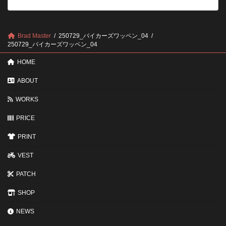
の
後
確
回
認
し
ポ
に
Brad Master
250729_バイカーズワッペン_04
イ
す
250729_バイカーズワッペン_04
ン
る
ト
と
HOME
変
わ
ABOUT
る
3
WORKS
つ
の
ポ
PRICE
イ
ン
PRINT
ト
VEST
PATCH
SHOP
NEWS