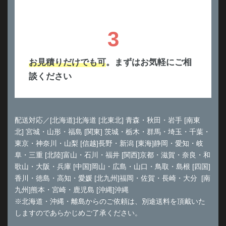
3
お見積りだけでも可
。まずはお気軽にご相
談ください
配送対応／[北海道]北海道 [北東北] 青森・秋田・岩手 [南東
北] 宮城・山形・福島 [関東] 茨城・栃木・群馬・埼玉・千葉・
東京・神奈川・山梨 [信越]長野・新潟 [東海]静岡・愛知・岐
阜・三重 [北陸]富山・石川・福井 [関西]京都・滋賀・奈良・和
歌山・大阪・兵庫 [中国]岡山・広島・山口・鳥取・島根 [四国]
香川・徳島・高知・愛媛 [北九州]福岡・佐賀・長崎・大分 [南
九州]熊本・宮崎・鹿児島 [沖縄]沖縄
※北海道・沖縄・離島からのご依頼は、別途送料を頂戴いた
しますのであらかじめご了承ください。