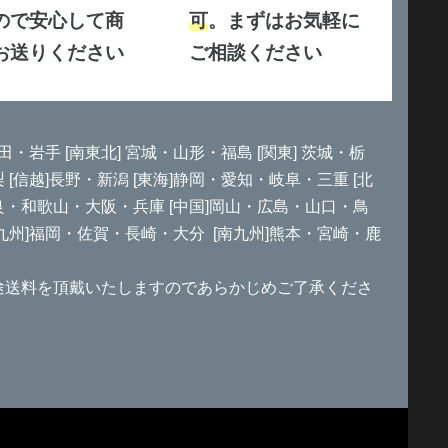
ので安心して商
可
。まずはお気軽に
お送りください
ご相談ください
田・岩手 [南東北] 宮城・山形・福島 [関東] 茨城・栃
信越]長野・新潟 [東海]静岡・愛知・岐阜・三重 [北
良・和歌山・大阪・兵庫 [中国]岡山・広島・山口・鳥
北九州]福岡・佐賀・長崎・大分 [南九州]熊本・宮崎・鹿
途送料を頂戴いたしますのであらかじめご了承くださ