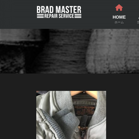
コ
ナ
ン
ビ
テ
ゲ
HOME
ン
ー
ホーム
ツ
シ
へ
ョ
ス
ン
キ
に
ッ
移
プ
動