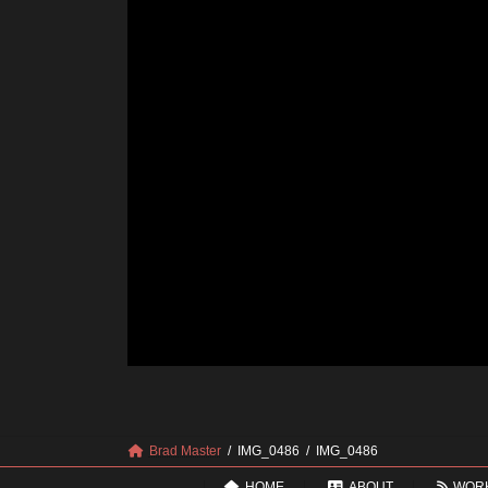
Brad Master
IMG_0486
IMG_0486
HOME
ABOUT
WOR