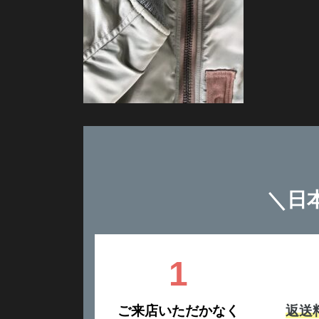
＼
日
1
ご来店いただかなく
返送