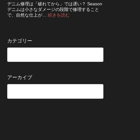
ち
知
デニム修理は「破れてから」では遅い？ Season
ッ
さ
ら
デニムは小さなダメージの段階で修理すること
ク！
せ
せ
:
で、自然な仕上が…
続きを読む
デ
る
デ
ニ
た
ニ
ム
め
ム
を
の
の
長
カテゴリー
保
修
持
管
理
ち
方
は
さ
法
早
せ
い
る
方
5
が
アーカイブ
つ
い
の
い？
確
後
認
回
ポ
し
イ
に
ン
す
ト
る
と
変
わ