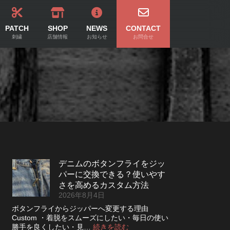
PATCH
SHOP
NEWS
CONTACT
刺繍
店舗情報
お知らせ
お問合せ
デニムのボタンフライをジッ
パーに交換できる？使いやす
さを高めるカスタム方法
2026年8月4日
ボタンフライからジッパーへ変更する理由
Custom ・着脱をスムーズにしたい・毎日の使い
:
勝手を良くしたい・見…
続きを読む