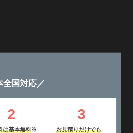
／
本全国対応
2
3
料は基本無料
※
お見積りだけでも