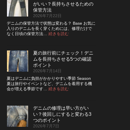
っ
さ
がいい？長持ちさせるための
レ
た
を
ザ
保管方法
方
高
ー
2026年7月22日
が
め
ジ
い
デニムの保管方法で状態は変わる？ Base お気に
る
ャ
い？
入りのデニムを長く穿くためには、修理だけで
カ
ケ
長
:
なく日頃の保管方法…
続きを読む
ス
ッ
持
デ
タ
ト
ち
ニ
ム
の
さ
ム
方
リ
夏の旅行前にチェック！デニ
せ
は
法
ペ
る
ムを長持ちさせる5つの確認
裏
ア
洗
返
ポイント
|
濯
し
2026年7月14日
2026
の
て
年
夏はデニムに負担がかかりやすい季節 Season
ポ
保
8
夏は旅行やイベントなど、デニムを着用する機
イ
管
月
:
会が増える季節です…
続きを読む
ン
し
納
夏
ト
た
品
の
方
受
旅
が
付
デニムの修理は早い方がい
行
い
終
い？後回しにすると変わる3
前
い？
了
に
つのポイント
長
の
チ
2026年7月7日
持
お
ェ