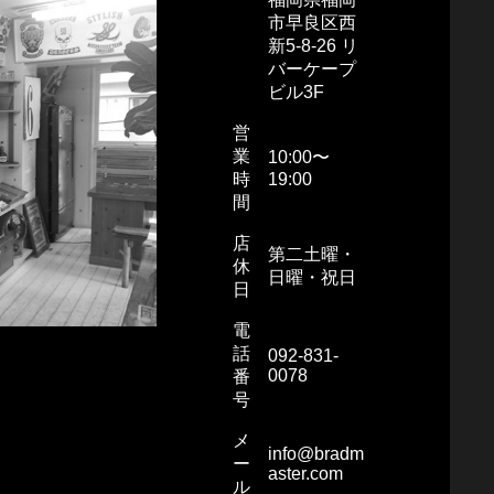
市早良区西
新5-8-26 リ
バーケープ
ビル3F
営
業
10:00〜
時
19:00
間
店
第二土曜・
休
日曜・祝日
日
電
話
092-831-
0078
番
号
メ
info@bradm
ー
aster.com
ル