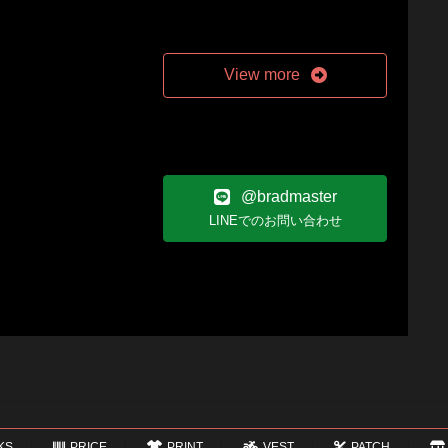
View more
@bradmaster
LINEでのお問い合わせ
KS
PRICE
PRINT
VEST
PATCH