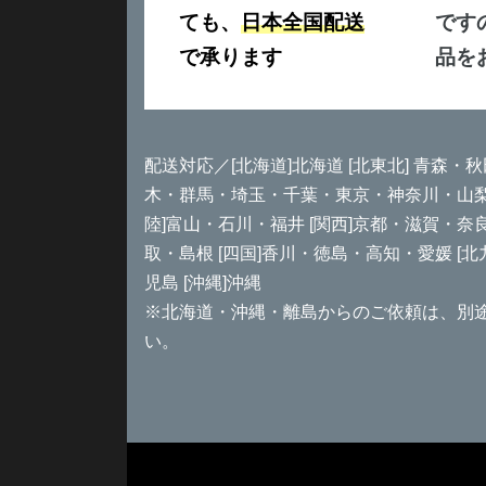
ても、
日本全国配送
です
で承ります
品を
配送対応／[北海道]北海道 [北東北] 青森・秋
木・群馬・埼玉・千葉・東京・神奈川・山梨 [
陸]富山・石川・福井 [関西]京都・滋賀・奈
取・島根 [四国]香川・徳島・高知・愛媛 [
児島 [沖縄]沖縄
※北海道・沖縄・離島からのご依頼は、別
い。