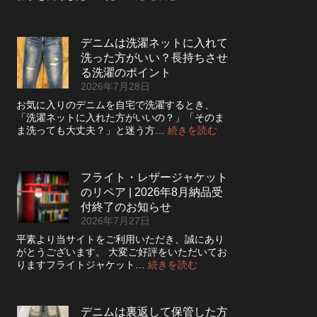
デ
ニ
ム
デニムは洗濯ネットに入れて
の
洗った方がいい？長持ちさせ
ボ
タ
る洗濯のポイント
ン
2026年7月28日
フ
お気に入りのデニムを自宅で洗濯するとき、
ラ
「洗濯ネットに入れた方がいいの？」「そのま
イ
:
ま洗っても大丈夫？」と迷う方…
続きを読む
を
デ
ジ
ニ
ッ
ム
パ
フライト・レザージャケット
は
ー
のリペア | 2026年8月納品受
洗
に
濯
付終了のお知らせ
交
ネ
2026年7月27日
換
ッ
で
平素より当サイトをご利用いただき、誠にあり
ト
き
がとうございます。 大変ご好評をいただいてお
に
る？
:
りますフライトジャケット…
続きを読む
入
使
フ
れ
い
ラ
て
や
イ
洗
デニムは裏返して保管した方
す
ト・