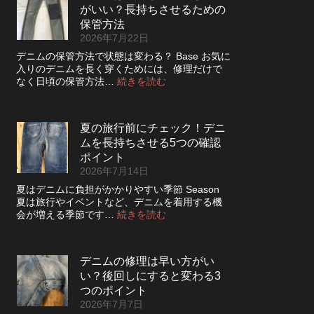
っ
さ
がいい？長持ちさせるための
レ
た
を
ザ
保管方法
方
高
ー
2026年7月22日
が
め
ジ
い
デニムの保管方法で状態は変わる？ Base お気に
る
ャ
い？
入りのデニムを長く穿くためには、修理だけで
カ
ケ
長
:
なく日頃の保管方法…
続きを読む
ス
ッ
持
デ
タ
ト
ち
ニ
ム
の
さ
ム
方
リ
夏の旅行前にチェック！デニ
せ
は
法
ペ
る
ムを長持ちさせる5つの確認
裏
ア
洗
返
ポイント
|
濯
し
2026年7月14日
2026
の
て
年
夏はデニムに負担がかかりやすい季節 Season
ポ
保
8
夏は旅行やイベントなど、デニムを着用する機
イ
管
月
:
会が増える季節です…
続きを読む
ン
し
納
夏
ト
た
品
の
方
受
旅
が
付
デニムの修理は早い方がい
行
い
終
い？後回しにすると変わる3
前
い？
了
に
つのポイント
長
の
チ
2026年7月7日
持
お
ェ