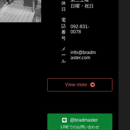
休
日曜・祝日
日
電
話
092-831-
0078
番
号
メ
info@bradm
ー
aster.com
ル
View more
@bradmaster
LINEでのお問い合わせ