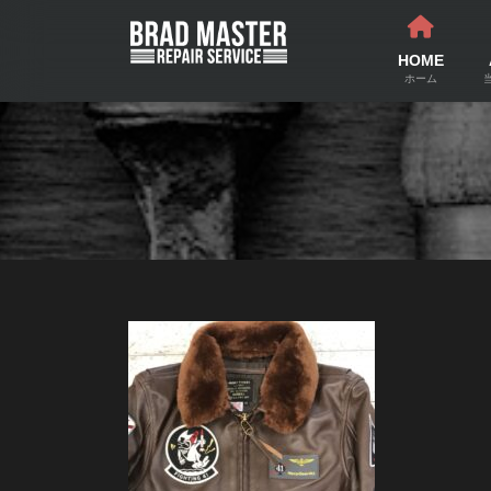
コ
ナ
ン
ビ
テ
ゲ
HOME
ン
ー
ホーム
ツ
シ
へ
ョ
ス
ン
キ
に
ッ
移
プ
動