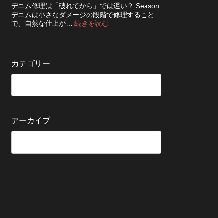
ち
知
デニム修理は「破れてから」では遅い？ Season
ッ
さ
ら
デニムは小さなダメージの段階で修理すること
ク！
せ
せ
:
で、自然な仕上が…
続きを読む
デ
る
デ
ニ
た
ニ
ム
め
ム
を
の
の
長
カテゴリー
保
修
持
管
理
ち
方
は
さ
法
早
せ
い
る
方
5
が
アーカイブ
つ
い
の
い？
確
後
認
回
ポ
し
イ
に
ン
す
ト
る
と
変
わ