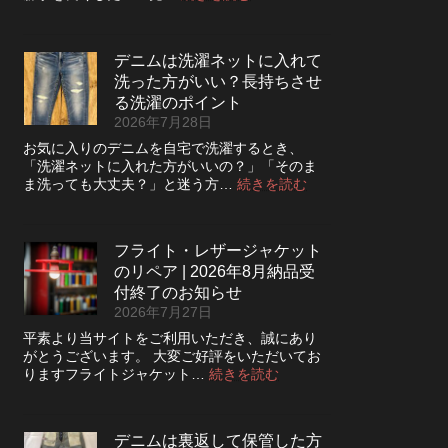
デ
ニ
ム
デニムは洗濯ネットに入れて
の
洗った方がいい？長持ちさせ
ボ
タ
る洗濯のポイント
ン
2026年7月28日
フ
お気に入りのデニムを自宅で洗濯するとき、
ラ
「洗濯ネットに入れた方がいいの？」「そのま
イ
:
ま洗っても大丈夫？」と迷う方…
続きを読む
を
デ
ジ
ニ
ッ
ム
パ
フライト・レザージャケット
は
ー
のリペア | 2026年8月納品受
洗
に
濯
付終了のお知らせ
交
ネ
2026年7月27日
換
ッ
で
平素より当サイトをご利用いただき、誠にあり
ト
き
がとうございます。 大変ご好評をいただいてお
に
る？
:
りますフライトジャケット…
続きを読む
入
使
フ
れ
い
ラ
て
や
イ
洗
デニムは裏返して保管した方
す
ト・