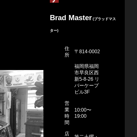
Brad Master
(ブラッドマス
ター)
住
〒814-0002
所
福岡県福岡
市早良区西
新5-8-26 リ
バーケープ
ビル3F
営
業
10:00〜
時
19:00
間
店
第二土曜・