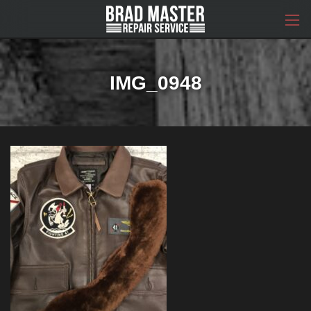
コ
ナ
ン
ビ
テ
ゲ
ン
ー
ツ
シ
へ
ョ
IMG_0948
ス
ン
キ
に
ッ
移
プ
動