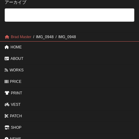
アーカイブ
が
る
法
5
い
つ
い？
の
後
確
回
認
し
ポ
に
Brad Master
IMG_0948
IMG_0948
イ
す
ン
る
HOME
ト
と
変
ABOUT
わ
る
WORKS
3
つ
PRICE
の
ポ
イ
PRINT
ン
ト
VEST
PATCH
SHOP
NEWS