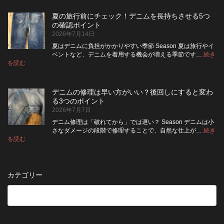
ニ
ッ
い？
め
ム
ト
長
る
夏の旅行前にチェック！デニムを長持ちさせる5つ
は
の
持
カ
の確認ポイント
裏
リ
ち
ス
2026年7月14日
返
ペ
さ
タ
し
ア
せ
ム
夏はデニムに負担がかかりやすい季節 Season 夏は旅行やイ
|
て
る
方
ベントなど、デニムを着用する機会が増える季節です…
続き
2026
保
:
洗
法
を読む
年
夏
管
濯
8
の
し
の
月
旅
た
ポ
納
デニムの修理は早い方がいい？後回しにすると変わ
行
方
イ
品
る3つのポイント
前
が
ン
受
2026年7月7日
に
い
ト
付
チ
い？
デニム修理は「破れてから」では遅い？ Season デニムは小
終
ェ
長
さなダメージの段階で修理することで、自然な仕上が…
続き
了
ッ
持
:
を読む
の
デ
ク！
ち
お
ニ
デ
さ
知
ム
ニ
せ
ら
の
ム
る
カテゴリー
せ
修
を
た
理
長
め
は
持
の
早
ち
保
い
さ
管
方
せ
方