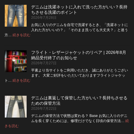
ム
デニムは洗濯ネットに入れて洗った方がいい？長持
の
ちさせる洗濯のポイント
ボ
2026年7月28日
タ
ン
お気に入りのデニムを自宅で洗濯するとき、「洗濯ネットに
フ
入れた方がいいの？」「そのまま洗っても大丈夫？」と迷う
ラ
:
方…
続きを読む
デ
イ
ニ
を
ム
ジ
フライト・レザージャケットのリペア | 2026年8月
は
ッ
納品受付終了のお知らせ
洗
パ
2026年7月27日
濯
ー
ネ
に
平素より当サイトをご利用いただき、誠にありがとうござい
ッ
交
ます。 大変ご好評をいただいておりますフライトジャケッ
ト
換
:
ト…
続きを読む
フ
に
で
ラ
入
き
イ
れ
る？
デニムは裏返して保管した方がいい？長持ちさせる
ト・
て
使
ための保管方法
レ
洗
い
2026年7月22日
ザ
っ
や
ー
た
す
デニムの保管方法で状態は変わる？ Base お気に入りのデニ
ジ
方
さ
ムを長く穿くためには、修理だけでなく日頃の保管方法…
続
ャ
が
:
を
きを読む
デ
ケ
い
高