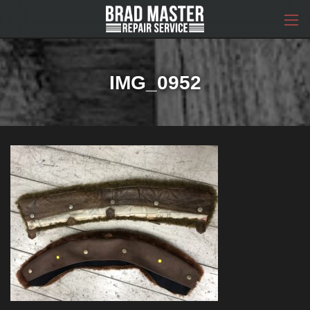
コ
ナ
ン
ビ
テ
ゲ
ン
ー
ツ
シ
へ
ョ
IMG_0952
ス
ン
キ
に
ッ
移
プ
動