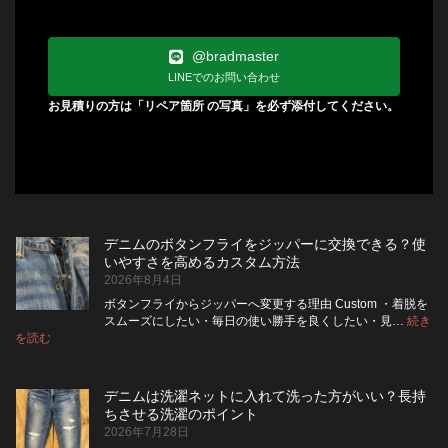
@bradmaster
LINEでのお問い合わせ
お見積りの方は「リペア箇所 の写真」を必ず添付してください。
デニムのボタンフライをジッパーに交換できる？使
いやすさを高めるカスタム方法
2026年8月4日
ボタンフライからジッパーへ変更する理由 Custom ・着脱を
スムーズにしたい・毎日の使い勝手を良くしたい・見…
続き
:
を読む
デ
ニ
ム
デニムは洗濯ネットに入れて洗った方がいい？長持
の
ちさせる洗濯のポイント
ボ
2026年7月28日
タ