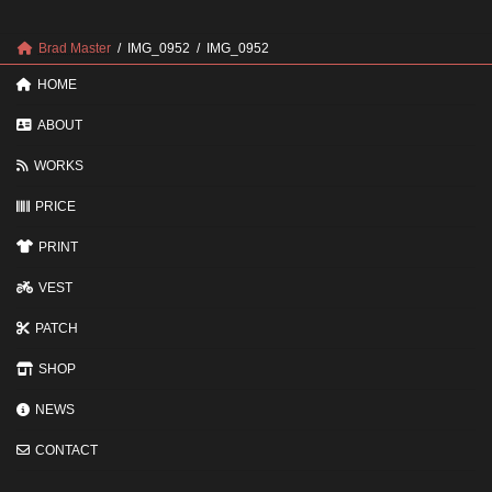
確
回
認
し
ポ
に
Brad Master
IMG_0952
IMG_0952
イ
す
ン
る
HOME
ト
と
変
ABOUT
わ
る
WORKS
3
つ
PRICE
の
ポ
イ
PRINT
ン
ト
VEST
PATCH
SHOP
NEWS
CONTACT