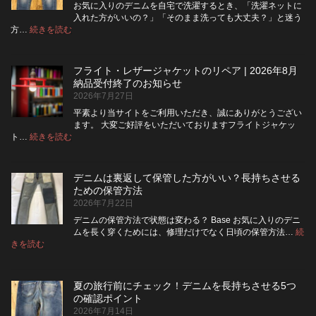
ン
お気に入りのデニムを自宅で洗濯するとき、「洗濯ネットに
フ
入れた方がいいの？」「そのまま洗っても大丈夫？」と迷う
ラ
:
方…
続きを読む
デ
イ
ニ
を
ム
ジ
フライト・レザージャケットのリペア | 2026年8月
は
ッ
納品受付終了のお知らせ
洗
パ
2026年7月27日
濯
ー
ネ
に
平素より当サイトをご利用いただき、誠にありがとうござい
ッ
交
ます。 大変ご好評をいただいておりますフライトジャケッ
ト
換
:
ト…
続きを読む
フ
に
で
ラ
入
き
イ
れ
る？
デニムは裏返して保管した方がいい？長持ちさせる
ト・
て
使
ための保管方法
レ
洗
い
2026年7月22日
ザ
っ
や
ー
た
す
デニムの保管方法で状態は変わる？ Base お気に入りのデニ
ジ
方
さ
ムを長く穿くためには、修理だけでなく日頃の保管方法…
続
ャ
が
:
を
きを読む
デ
ケ
い
高
ニ
ッ
い？
め
ム
ト
長
る
夏の旅行前にチェック！デニムを長持ちさせる5つ
は
の
持
カ
の確認ポイント
裏
リ
ち
ス
2026年7月14日
返
ペ
さ
タ