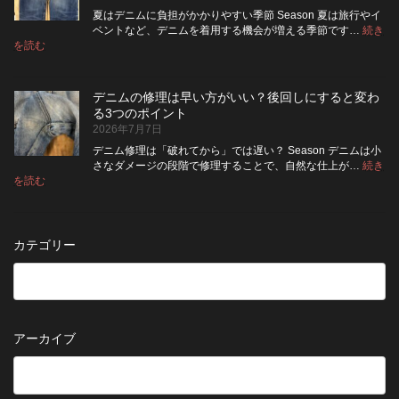
し
ア
せ
ム
夏はデニムに負担がかかりやすい季節 Season 夏は旅行やイ
|
て
る
方
ベントなど、デニムを着用する機会が増える季節です…
続き
2026
保
:
洗
法
を読む
年
夏
管
濯
8
の
し
の
月
旅
た
ポ
納
デニムの修理は早い方がいい？後回しにすると変わ
行
方
イ
品
る3つのポイント
前
が
ン
受
2026年7月7日
に
い
ト
付
チ
い？
デニム修理は「破れてから」では遅い？ Season デニムは小
終
ェ
長
さなダメージの段階で修理することで、自然な仕上が…
続き
了
ッ
持
:
を読む
の
デ
ク！
ち
お
ニ
デ
さ
知
ム
ニ
せ
ら
の
ム
る
カテゴリー
せ
修
を
た
理
長
め
は
持
の
早
ち
保
い
さ
管
方
せ
方
アーカイブ
が
る
法
5
い
つ
い？
の
後