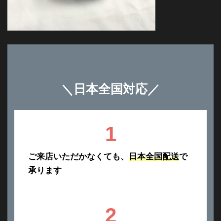
＼
日本全国対応
／
1
ご来店いただかなくても、
日本全国配送
で
承ります
2