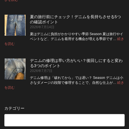
デ
ケ
い
高
ニ
ッ
い？
め
ム
ト
長
る
夏の旅行前にチェック！デニムを長持ちさせる5つ
は
の
持
カ
の確認ポイント
裏
リ
ち
ス
2026年7月14日
返
ペ
さ
タ
し
ア
せ
ム
夏はデニムに負担がかかりやすい季節 Season 夏は旅行やイ
|
て
る
方
ベントなど、デニムを着用する機会が増える季節です…
続き
2026
保
:
洗
法
を読む
年
夏
管
濯
8
の
し
の
月
旅
た
ポ
納
デニムの修理は早い方がいい？後回しにすると変わ
行
方
イ
品
る3つのポイント
前
が
ン
受
2026年7月7日
に
い
ト
付
チ
い？
デニム修理は「破れてから」では遅い？ Season デニムは小
終
ェ
長
さなダメージの段階で修理することで、自然な仕上が…
続き
了
ッ
持
:
を読む
の
デ
ク！
ち
お
ニ
デ
さ
知
ム
ニ
せ
ら
の
ム
る
カテゴリー
せ
修
を
た
理
長
め
は
持
の
早
ち
保