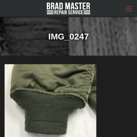
コ
ナ
ン
ビ
テ
ゲ
ン
ー
ツ
シ
へ
ョ
IMG_0247
ス
ン
キ
に
ッ
移
プ
動