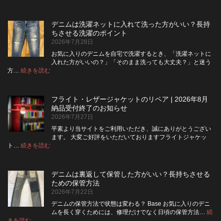
デ
ニ
ム
デニムは洗濯ネットに入れて洗った方がいい？長持
の
ちさせる洗濯のポイント
ボ
2026年7月28日
タ
ン
お気に入りのデニムを自宅で洗濯するとき、「洗濯ネットに
フ
入れた方がいいの？」「そのまま洗っても大丈夫？」と迷う
ラ
:
方…
続きを読む
デ
イ
ニ
を
ム
ジ
フライト・レザージャケットのリペア | 2026年8月
は
ッ
納品受付終了のお知らせ
洗
パ
2026年7月27日
濯
ー
ネ
に
平素より当サイトをご利用いただき、誠にありがとうござい
ッ
交
ます。 大変ご好評をいただいておりますフライトジャケッ
ト
換
:
ト…
続きを読む
フ
に
で
ラ
入
き
イ
れ
る？
デニムは裏返して保管した方がいい？長持ちさせる
ト・
て
使
ための保管方法
レ
洗
い
2026年7月22日
ザ
っ
や
ー
た
す
デニムの保管方法で状態は変わる？ Base お気に入りのデニ
ジ
方
さ
ムを長く穿くためには、修理だけでなく日頃の保管方法…
続
ャ
が
:
を
きを読む