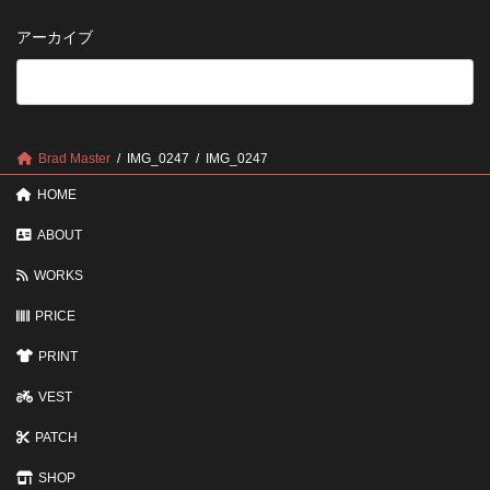
い
さ
管
方
せ
方
アーカイブ
が
る
法
5
い
つ
い？
の
後
確
回
認
し
ポ
に
Brad Master
IMG_0247
IMG_0247
イ
す
ン
る
HOME
ト
と
変
ABOUT
わ
る
WORKS
3
つ
PRICE
の
ポ
イ
PRINT
ン
ト
VEST
PATCH
SHOP