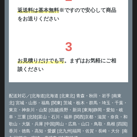
返送料は基本無料
※ですので安心して商品
をお送りください
3
お見積りだけでも可
。まずはお気軽にご相
談ください
配送対応／[北海道]北海道 [北東北] 青森・秋田・岩手 [南東
北] 宮城・山形・福島 [関東] 茨城・栃木・群馬・埼玉・千葉・
東京・神奈川・山梨 [信越]長野・新潟 [東海]静岡・愛知・岐
阜・三重 [北陸]富山・石川・福井 [関西]京都・滋賀・奈良・和
歌山・大阪・兵庫 [中国]岡山・広島・山口・鳥取・島根 [四国]
香川・徳島・高知・愛媛 [北九州]福岡・佐賀・長崎・大分 [南