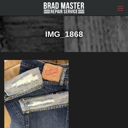
コ
ナ
ン
ビ
テ
ゲ
ン
ー
ツ
シ
へ
ョ
IMG_1868
ス
ン
キ
に
ッ
移
プ
動