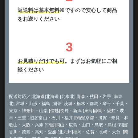
返送料は基本無料
※ですので安心して商品
をお送りください
3
お見積りだけでも可
。まずはお気軽にご相
談ください
配送対応／[北海道]北海道 [北東北] 青森・秋田・岩手 [南東
北] 宮城・山形・福島 [関東] 茨城・栃木・群馬・埼玉・千葉・
東京・神奈川・山梨 [信越]長野・新潟 [東海]静岡・愛知・岐
阜・三重 [北陸]富山・石川・福井 [関西]京都・滋賀・奈良・和
歌山・大阪・兵庫 [中国]岡山・広島・山口・鳥取・島根 [四国]
香川・徳島・高知・愛媛 [北九州]福岡・佐賀・長崎・大分 [南