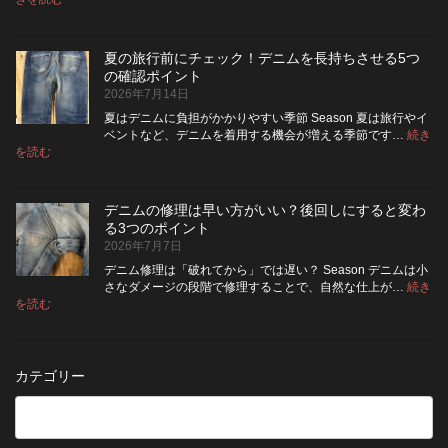
デ
ケ
い
高
ニ
ッ
い？
め
ム
ト
長
る
夏の旅行前にチェック！デニムを長持ちさせる5つ
は
の
持
カ
の確認ポイント
裏
リ
ち
ス
2026年7月14日
返
ペ
さ
タ
し
ア
せ
ム
夏はデニムに負担がかかりやすい季節 Season 夏は旅行やイ
|
て
る
方
ベントなど、デニムを着用する機会が増える季節です…
続き
2026
保
:
洗
法
を読む
年
夏
管
濯
8
の
し
の
月
旅
た
ポ
納
デニムの修理は早い方がいい？後回しにすると変わ
行
方
イ
品
る3つのポイント
前
が
ン
受
2026年7月7日
に
い
ト
付
チ
い？
デニム修理は「破れてから」では遅い？ Season デニムは小
終
ェ
長
さなダメージの段階で修理することで、自然な仕上が…
続き
了
ッ
持
:
を読む
の
デ
ク！
ち
お
ニ
デ
さ
知
ム
ニ
せ
ら
の
ム
る
カテゴリー
せ
修
を
た
理
長
め
は
持
の
早
ち
保