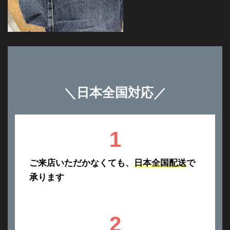
＼
日本全国対応
／
1
ご来店いただかなくても、
日本全国配送
で
承ります
2