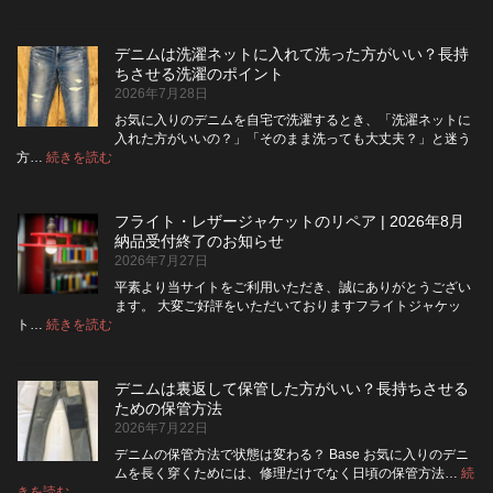
デ
ニ
ム
デニムは洗濯ネットに入れて洗った方がいい？長持
の
ちさせる洗濯のポイント
ボ
2026年7月28日
タ
ン
お気に入りのデニムを自宅で洗濯するとき、「洗濯ネットに
フ
入れた方がいいの？」「そのまま洗っても大丈夫？」と迷う
ラ
:
方…
続きを読む
デ
イ
ニ
を
ム
ジ
フライト・レザージャケットのリペア | 2026年8月
は
ッ
納品受付終了のお知らせ
洗
パ
2026年7月27日
濯
ー
ネ
に
平素より当サイトをご利用いただき、誠にありがとうござい
ッ
交
ます。 大変ご好評をいただいておりますフライトジャケッ
ト
換
:
ト…
続きを読む
フ
に
で
ラ
入
き
イ
れ
る？
デニムは裏返して保管した方がいい？長持ちさせる
ト・
て
使
ための保管方法
レ
洗
い
2026年7月22日
ザ
っ
や
ー
た
す
デニムの保管方法で状態は変わる？ Base お気に入りのデニ
ジ
方
さ
ムを長く穿くためには、修理だけでなく日頃の保管方法…
続
ャ
が
:
を
きを読む