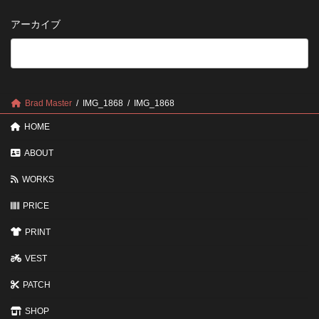
い
さ
管
方
せ
方
アーカイブ
が
る
法
5
い
つ
い？
の
後
確
回
認
し
ポ
に
Brad Master
IMG_1868
IMG_1868
イ
す
ン
る
HOME
ト
と
変
ABOUT
わ
る
WORKS
3
つ
PRICE
の
ポ
イ
PRINT
ン
ト
VEST
PATCH
SHOP