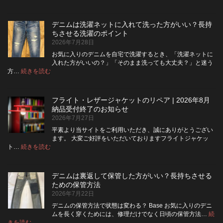
デ
ニ
ム
デニムは洗濯ネットに入れて洗った方がいい？長持
の
ちさせる洗濯のポイント
ボ
2026年7月28日
タ
ン
お気に入りのデニムを自宅で洗濯するとき、「洗濯ネットに
フ
入れた方がいいの？」「そのまま洗っても大丈夫？」と迷う
ラ
:
方…
続きを読む
デ
イ
ニ
を
ム
ジ
フライト・レザージャケットのリペア | 2026年8月
は
ッ
納品受付終了のお知らせ
洗
パ
2026年7月27日
濯
ー
ネ
に
平素より当サイトをご利用いただき、誠にありがとうござい
ッ
交
ます。 大変ご好評をいただいておりますフライトジャケッ
ト
換
:
ト…
続きを読む
フ
に
で
ラ
入
き
イ
れ
る？
デニムは裏返して保管した方がいい？長持ちさせる
ト・
て
使
ための保管方法
レ
洗
い
2026年7月22日
ザ
っ
や
ー
た
す
デニムの保管方法で状態は変わる？ Base お気に入りのデニ
ジ
方
さ
ムを長く穿くためには、修理だけでなく日頃の保管方法…
続
ャ
が
:
を
きを読む