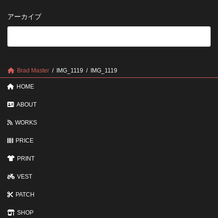
い
さ
管
方
せ
方
アーカイブ
が
る
法
5
い
つ
い？
の
後
確
回
認
し
ポ
に
Brad Master
IMG_1119
IMG_1119
イ
す
ン
る
HOME
ト
と
変
ABOUT
わ
る
WORKS
3
つ
PRICE
の
ポ
イ
PRINT
ン
ト
VEST
PATCH
SHOP