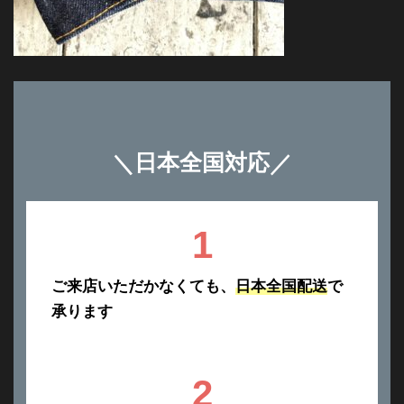
＼
日本全国対応
／
1
ご来店いただかなくても、
日本全国配送
で
承ります
2