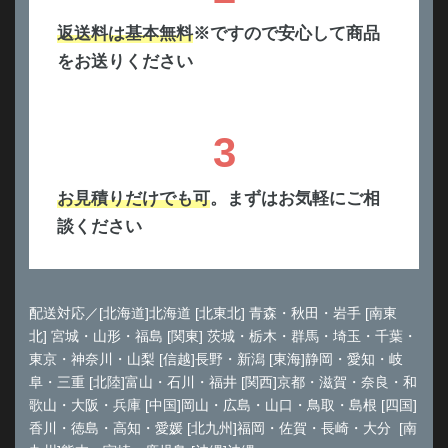
返送料は基本無料
※ですので安心して商品
をお送りください
3
お見積りだけでも可
。まずはお気軽にご相
談ください
配送対応／[北海道]北海道 [北東北] 青森・秋田・岩手 [南東
北] 宮城・山形・福島 [関東] 茨城・栃木・群馬・埼玉・千葉・
東京・神奈川・山梨 [信越]長野・新潟 [東海]静岡・愛知・岐
阜・三重 [北陸]富山・石川・福井 [関西]京都・滋賀・奈良・和
歌山・大阪・兵庫 [中国]岡山・広島・山口・鳥取・島根 [四国]
香川・徳島・高知・愛媛 [北九州]福岡・佐賀・長崎・大分 [南