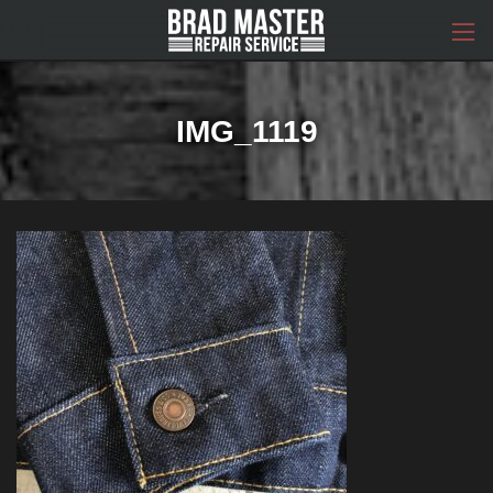
コ
ナ
ン
ビ
テ
ゲ
ン
ー
ツ
シ
へ
ョ
IMG_1119
ス
ン
キ
に
ッ
移
プ
動