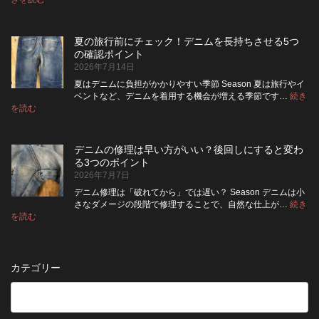
デ
ケ
い
高
ニ
ッ
い？
め
ム
ト
長
る
夏の旅行前にチェック！デニムを長持ちさせる5つ
は
の
持
カ
の確認ポイント
裏
リ
ち
ス
2026年7月14日
返
ペ
さ
タ
し
ア
せ
ム
夏はデニムに負担がかかりやすい季節 Season 夏は旅行やイ
|
て
る
方
ベントなど、デニムを着用する機会が増える季節です…
続き
2026
保
:
洗
法
を読む
年
夏
管
濯
8
の
し
の
月
旅
た
ポ
納
デニムの修理は早い方がいい？後回しにすると変わ
行
方
イ
品
る3つのポイント
前
が
ン
受
2026年7月7日
に
い
ト
付
チ
い？
デニム修理は「破れてから」では遅い？ Season デニムは小
終
ェ
長
さなダメージの段階で修理することで、自然な仕上が…
続き
了
ッ
持
:
を読む
の
デ
ク！
ち
お
ニ
デ
さ
知
ム
ニ
せ
ら
の
ム
る
カテゴリー
せ
修
を
た
理
長
め
は
持
の
早
ち
保