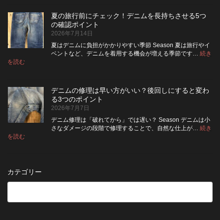
ニ
ッ
い？
め
ム
ト
長
る
夏の旅行前にチェック！デニムを長持ちさせる5つ
は
の
持
カ
の確認ポイント
裏
リ
ち
ス
2026年7月14日
返
ペ
さ
タ
し
ア
せ
ム
夏はデニムに負担がかかりやすい季節 Season 夏は旅行やイ
|
て
る
方
ベントなど、デニムを着用する機会が増える季節です…
続き
2026
保
:
洗
法
を読む
年
夏
管
濯
8
の
し
の
月
旅
た
ポ
納
デニムの修理は早い方がいい？後回しにすると変わ
行
方
イ
品
る3つのポイント
前
が
ン
受
2026年7月7日
に
い
ト
付
チ
い？
デニム修理は「破れてから」では遅い？ Season デニムは小
終
ェ
長
さなダメージの段階で修理することで、自然な仕上が…
続き
了
ッ
持
:
を読む
の
デ
ク！
ち
お
ニ
デ
さ
知
ム
ニ
せ
ら
の
ム
る
カテゴリー
せ
修
を
た
理
長
め
は
持
の
早
ち
保
い
さ
管
方
せ
方