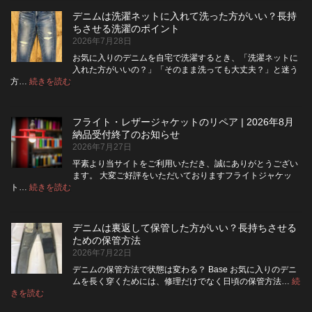
ム
デニムは洗濯ネットに入れて洗った方がいい？長持
の
ちさせる洗濯のポイント
ボ
2026年7月28日
タ
ン
お気に入りのデニムを自宅で洗濯するとき、「洗濯ネットに
フ
入れた方がいいの？」「そのまま洗っても大丈夫？」と迷う
ラ
:
方…
続きを読む
デ
イ
ニ
を
ム
ジ
フライト・レザージャケットのリペア | 2026年8月
は
ッ
納品受付終了のお知らせ
洗
パ
2026年7月27日
濯
ー
ネ
に
平素より当サイトをご利用いただき、誠にありがとうござい
ッ
交
ます。 大変ご好評をいただいておりますフライトジャケッ
ト
換
:
ト…
続きを読む
フ
に
で
ラ
入
き
イ
れ
る？
デニムは裏返して保管した方がいい？長持ちさせる
ト・
て
使
ための保管方法
レ
洗
い
2026年7月22日
ザ
っ
や
ー
た
す
デニムの保管方法で状態は変わる？ Base お気に入りのデニ
ジ
方
さ
ムを長く穿くためには、修理だけでなく日頃の保管方法…
続
ャ
が
:
を
きを読む
デ
ケ
い
高