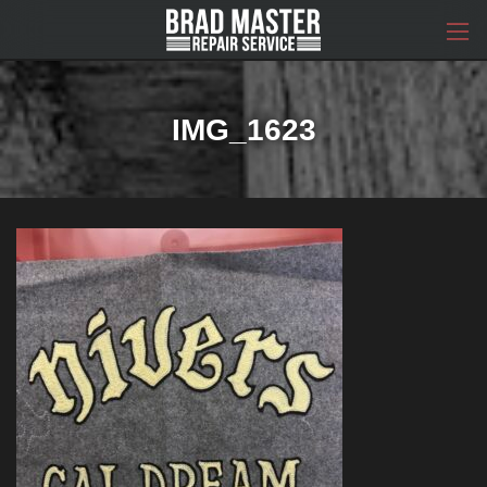
コ
ナ
ン
ビ
テ
ゲ
ン
ー
ツ
シ
へ
ョ
IMG_1623
ス
ン
キ
に
ッ
移
プ
動