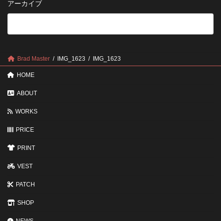
アーカイブ
が
る
法
5
い
つ
い？
の
後
確
回
認
し
ポ
に
Brad Master
IMG_1623
IMG_1623
イ
す
ン
る
HOME
ト
と
変
ABOUT
わ
る
WORKS
3
つ
PRICE
の
ポ
イ
PRINT
ン
ト
VEST
PATCH
SHOP
NEWS