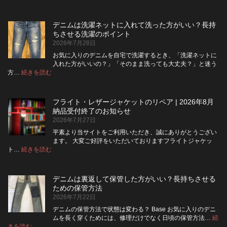
デ
ニ
ム
デニムは洗濯ネットに入れて洗った方がいい？長持
の
ちさせる洗濯のポイント
ボ
2026年7月28日
タ
ン
お気に入りのデニムを自宅で洗濯するとき、「洗濯ネットに
フ
入れた方がいいの？」「そのまま洗っても大丈夫？」と迷う
ラ
:
方…
続きを読む
デ
イ
ニ
を
ム
ジ
フライト・レザージャケットのリペア | 2026年8月
は
ッ
納品受付終了のお知らせ
洗
パ
2026年7月27日
濯
ー
ネ
に
平素より当サイトをご利用いただき、誠にありがとうござい
ッ
交
ます。 大変ご好評をいただいておりますフライトジャケッ
ト
換
:
ト…
続きを読む
フ
に
で
ラ
入
き
イ
れ
る？
デニムは裏返して保管した方がいい？長持ちさせる
ト・
て
使
ための保管方法
レ
洗
い
2026年7月22日
ザ
っ
や
ー
た
す
デニムの保管方法で状態は変わる？ Base お気に入りのデニ
ジ
方
さ
ムを長く穿くためには、修理だけでなく日頃の保管方法…
続
ャ
が
:
を
きを読む