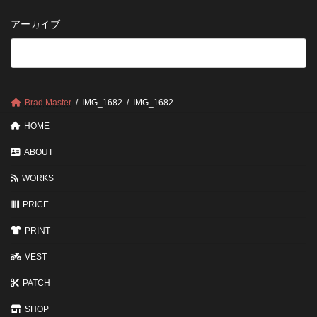
い
さ
管
方
せ
方
アーカイブ
が
る
法
5
い
つ
い？
の
後
確
回
認
し
ポ
に
Brad Master
IMG_1682
IMG_1682
イ
す
ン
る
HOME
ト
と
変
ABOUT
わ
る
WORKS
3
つ
PRICE
の
ポ
イ
PRINT
ン
ト
VEST
PATCH
SHOP