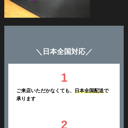
＼
日本全国対応
／
1
ご来店いただかなくても、
日本全国配送
で
承ります
2