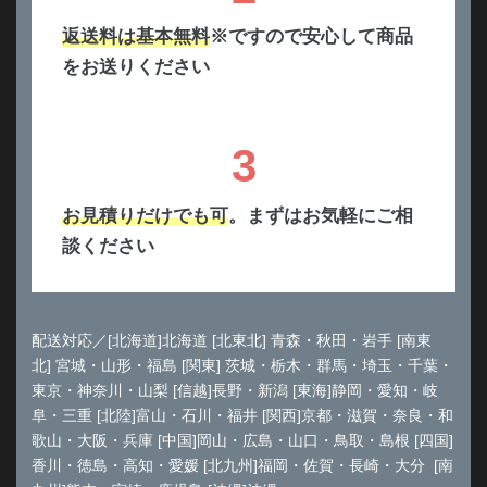
返送料は基本無料
※ですので安心して商品
をお送りください
3
お見積りだけでも可
。まずはお気軽にご相
談ください
配送対応／[北海道]北海道 [北東北] 青森・秋田・岩手 [南東
北] 宮城・山形・福島 [関東] 茨城・栃木・群馬・埼玉・千葉・
東京・神奈川・山梨 [信越]長野・新潟 [東海]静岡・愛知・岐
阜・三重 [北陸]富山・石川・福井 [関西]京都・滋賀・奈良・和
歌山・大阪・兵庫 [中国]岡山・広島・山口・鳥取・島根 [四国]
香川・徳島・高知・愛媛 [北九州]福岡・佐賀・長崎・大分 [南