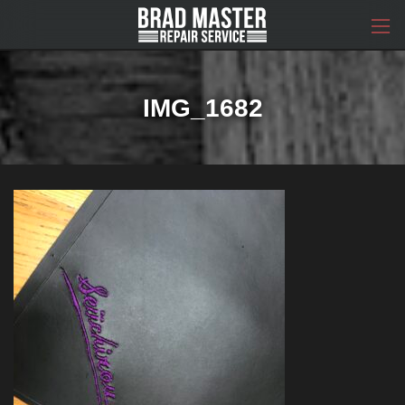
コ
ナ
ン
ビ
テ
ゲ
ン
ー
ツ
シ
へ
ョ
IMG_1682
ス
ン
キ
に
ッ
移
プ
動