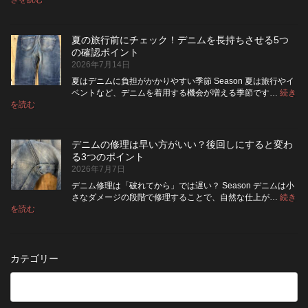
デ
ケ
い
高
ニ
ッ
い？
め
ム
ト
長
る
夏の旅行前にチェック！デニムを長持ちさせる5つ
は
の
持
カ
の確認ポイント
裏
リ
ち
ス
2026年7月14日
返
ペ
さ
タ
し
ア
せ
ム
夏はデニムに負担がかかりやすい季節 Season 夏は旅行やイ
|
て
る
方
ベントなど、デニムを着用する機会が増える季節です…
続き
2026
保
:
洗
法
を読む
年
夏
管
濯
8
の
し
の
月
旅
た
ポ
納
デニムの修理は早い方がいい？後回しにすると変わ
行
方
イ
品
る3つのポイント
前
が
ン
受
2026年7月7日
に
い
ト
付
チ
い？
デニム修理は「破れてから」では遅い？ Season デニムは小
終
ェ
長
さなダメージの段階で修理することで、自然な仕上が…
続き
了
ッ
持
:
を読む
の
デ
ク！
ち
お
ニ
デ
さ
知
ム
ニ
せ
ら
の
ム
る
カテゴリー
せ
修
を
た
理
長
め
は
持
の
早
ち
保