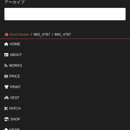
アーカイブ
が
る
法
5
い
つ
い？
の
後
確
回
認
し
ポ
に
Brad Master
IMG_4787
IMG_4787
イ
す
ン
る
HOME
ト
と
変
ABOUT
わ
る
WORKS
3
つ
PRICE
の
ポ
イ
PRINT
ン
ト
VEST
PATCH
SHOP
NEWS