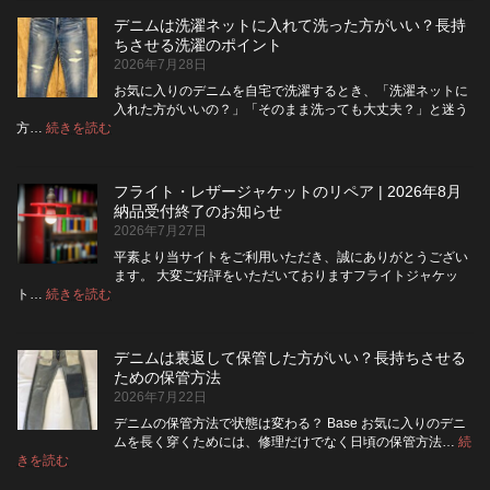
ム
デニムは洗濯ネットに入れて洗った方がいい？長持
の
ちさせる洗濯のポイント
ボ
2026年7月28日
タ
ン
お気に入りのデニムを自宅で洗濯するとき、「洗濯ネットに
フ
入れた方がいいの？」「そのまま洗っても大丈夫？」と迷う
ラ
:
方…
続きを読む
デ
イ
ニ
を
ム
ジ
フライト・レザージャケットのリペア | 2026年8月
は
ッ
納品受付終了のお知らせ
洗
パ
2026年7月27日
濯
ー
ネ
に
平素より当サイトをご利用いただき、誠にありがとうござい
ッ
交
ます。 大変ご好評をいただいておりますフライトジャケッ
ト
換
:
ト…
続きを読む
フ
に
で
ラ
入
き
イ
れ
る？
デニムは裏返して保管した方がいい？長持ちさせる
ト・
て
使
ための保管方法
レ
洗
い
2026年7月22日
ザ
っ
や
ー
た
す
デニムの保管方法で状態は変わる？ Base お気に入りのデニ
ジ
方
さ
ムを長く穿くためには、修理だけでなく日頃の保管方法…
続
ャ
が
:
を
きを読む
デ
ケ
い
高