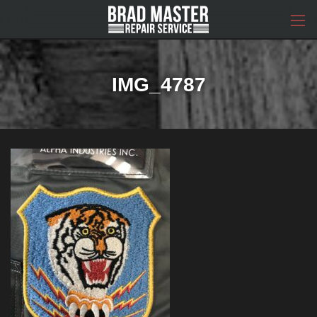
コ
ナ
ン
ビ
テ
ゲ
ン
ー
ツ
シ
へ
ョ
IMG_4787
ス
ン
キ
に
ッ
移
プ
動