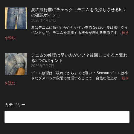
ニ
ッ
い？
め
ム
ト
長
る
夏の旅行前にチェック！デニムを長持ちさせる5つ
は
の
持
カ
の確認ポイント
裏
リ
ち
ス
2026年7月14日
返
ペ
さ
タ
し
ア
せ
ム
夏はデニムに負担がかかりやすい季節 Season 夏は旅行やイ
|
て
る
方
ベントなど、デニムを着用する機会が増える季節です…
続き
2026
保
:
洗
法
を読む
年
夏
管
濯
8
の
し
の
月
旅
た
ポ
納
デニムの修理は早い方がいい？後回しにすると変わ
行
方
イ
品
る3つのポイント
前
が
ン
受
2026年7月7日
に
い
ト
付
チ
い？
デニム修理は「破れてから」では遅い？ Season デニムは小
終
ェ
長
さなダメージの段階で修理することで、自然な仕上が…
続き
了
ッ
持
:
を読む
の
デ
ク！
ち
お
ニ
デ
さ
知
ム
ニ
せ
ら
の
ム
る
カテゴリー
せ
修
を
た
理
長
め
は
持
の
早
ち
保
い
さ
管
方
せ
方