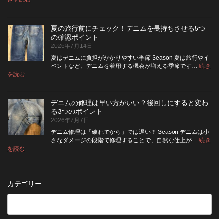
デ
ケ
い
高
ニ
ッ
い？
め
ム
ト
長
る
夏の旅行前にチェック！デニムを長持ちさせる5つ
は
の
持
カ
の確認ポイント
裏
リ
ち
ス
2026年7月14日
返
ペ
さ
タ
し
ア
せ
ム
夏はデニムに負担がかかりやすい季節 Season 夏は旅行やイ
|
て
る
方
ベントなど、デニムを着用する機会が増える季節です…
続き
2026
保
:
洗
法
を読む
年
夏
管
濯
8
の
し
の
月
旅
た
ポ
納
デニムの修理は早い方がいい？後回しにすると変わ
行
方
イ
品
る3つのポイント
前
が
ン
受
2026年7月7日
に
い
ト
付
チ
い？
デニム修理は「破れてから」では遅い？ Season デニムは小
終
ェ
長
さなダメージの段階で修理することで、自然な仕上が…
続き
了
ッ
持
:
を読む
の
デ
ク！
ち
お
ニ
デ
さ
知
ム
ニ
せ
ら
の
ム
る
カテゴリー
せ
修
を
た
理
長
め
は
持
の
早
ち
保