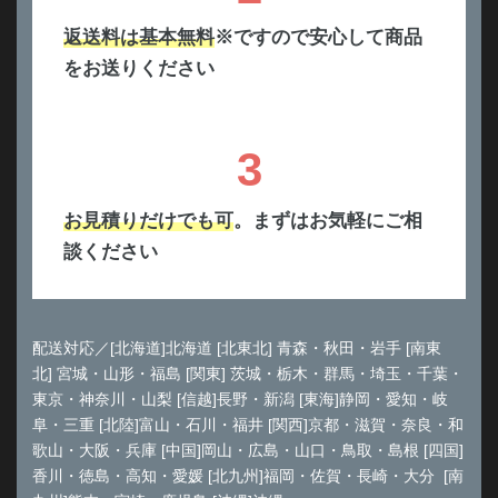
返送料は基本無料
※ですので安心して商品
をお送りください
3
お見積りだけでも可
。まずはお気軽にご相
談ください
配送対応／[北海道]北海道 [北東北] 青森・秋田・岩手 [南東
北] 宮城・山形・福島 [関東] 茨城・栃木・群馬・埼玉・千葉・
東京・神奈川・山梨 [信越]長野・新潟 [東海]静岡・愛知・岐
阜・三重 [北陸]富山・石川・福井 [関西]京都・滋賀・奈良・和
歌山・大阪・兵庫 [中国]岡山・広島・山口・鳥取・島根 [四国]
香川・徳島・高知・愛媛 [北九州]福岡・佐賀・長崎・大分 [南