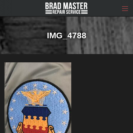
コ
ナ
ン
ビ
テ
ゲ
ン
ー
ツ
シ
へ
ョ
IMG_4788
ス
ン
キ
に
ッ
移
プ
動