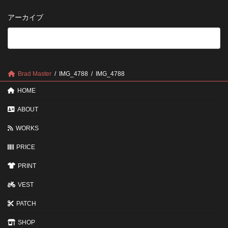
い
さ
管
方
せ
方
アーカイブ
が
る
法
5
い
つ
い？
の
後
確
回
認
し
ポ
に
Brad Master
IMG_4788
IMG_4788
イ
す
ン
る
HOME
ト
と
変
ABOUT
わ
る
WORKS
3
つ
PRICE
の
ポ
イ
PRINT
ン
ト
VEST
PATCH
SHOP