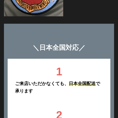
＼
日本全国対応
／
1
ご来店いただかなくても、
日本全国配送
で
承ります
2