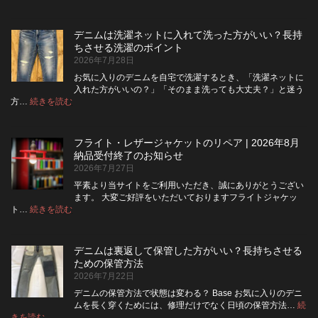
デ
ニ
ム
デニムは洗濯ネットに入れて洗った方がいい？長持
の
ちさせる洗濯のポイント
ボ
2026年7月28日
タ
ン
お気に入りのデニムを自宅で洗濯するとき、「洗濯ネットに
フ
入れた方がいいの？」「そのまま洗っても大丈夫？」と迷う
ラ
:
方…
続きを読む
デ
イ
ニ
を
ム
ジ
フライト・レザージャケットのリペア | 2026年8月
は
ッ
納品受付終了のお知らせ
洗
パ
2026年7月27日
濯
ー
ネ
に
平素より当サイトをご利用いただき、誠にありがとうござい
ッ
交
ます。 大変ご好評をいただいておりますフライトジャケッ
ト
換
:
ト…
続きを読む
フ
に
で
ラ
入
き
イ
れ
る？
デニムは裏返して保管した方がいい？長持ちさせる
ト・
て
使
ための保管方法
レ
洗
い
2026年7月22日
ザ
っ
や
ー
た
す
デニムの保管方法で状態は変わる？ Base お気に入りのデニ
ジ
方
さ
ムを長く穿くためには、修理だけでなく日頃の保管方法…
続
ャ
が
:
を
きを読む