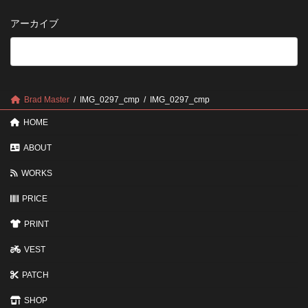
い
さ
管
方
せ
方
アーカイブ
が
る
法
5
い
つ
い？
の
後
確
回
認
し
ポ
に
Brad Master
IMG_0297_cmp
IMG_0297_cmp
イ
す
ン
る
HOME
ト
と
変
ABOUT
わ
る
WORKS
3
つ
PRICE
の
ポ
イ
PRINT
ン
ト
VEST
PATCH
SHOP