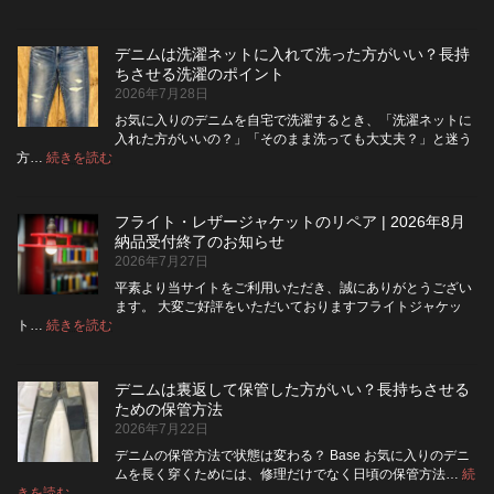
デ
ニ
ム
デニムは洗濯ネットに入れて洗った方がいい？長持
の
ちさせる洗濯のポイント
ボ
2026年7月28日
タ
ン
お気に入りのデニムを自宅で洗濯するとき、「洗濯ネットに
フ
入れた方がいいの？」「そのまま洗っても大丈夫？」と迷う
ラ
:
方…
続きを読む
デ
イ
ニ
を
ム
ジ
フライト・レザージャケットのリペア | 2026年8月
は
ッ
納品受付終了のお知らせ
洗
パ
2026年7月27日
濯
ー
ネ
に
平素より当サイトをご利用いただき、誠にありがとうござい
ッ
交
ます。 大変ご好評をいただいておりますフライトジャケッ
ト
換
:
ト…
続きを読む
フ
に
で
ラ
入
き
イ
れ
る？
デニムは裏返して保管した方がいい？長持ちさせる
ト・
て
使
ための保管方法
レ
洗
い
2026年7月22日
ザ
っ
や
ー
た
す
デニムの保管方法で状態は変わる？ Base お気に入りのデニ
ジ
方
さ
ムを長く穿くためには、修理だけでなく日頃の保管方法…
続
ャ
が
:
を
きを読む