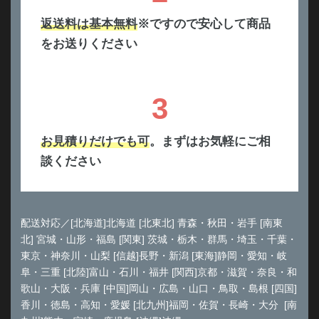
返送料は基本無料
※ですので安心して商品
をお送りください
3
お見積りだけでも可
。まずはお気軽にご相
談ください
配送対応／[北海道]北海道 [北東北] 青森・秋田・岩手 [南東
北] 宮城・山形・福島 [関東] 茨城・栃木・群馬・埼玉・千葉・
東京・神奈川・山梨 [信越]長野・新潟 [東海]静岡・愛知・岐
阜・三重 [北陸]富山・石川・福井 [関西]京都・滋賀・奈良・和
歌山・大阪・兵庫 [中国]岡山・広島・山口・鳥取・島根 [四国]
香川・徳島・高知・愛媛 [北九州]福岡・佐賀・長崎・大分 [南