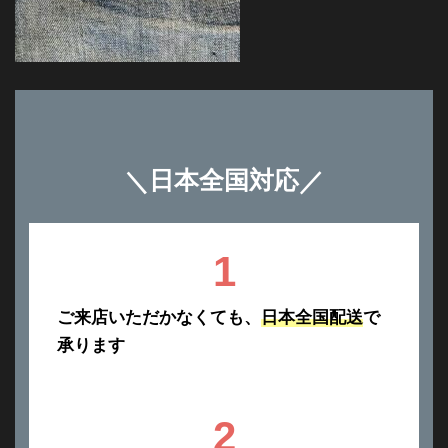
＼
日本全国対応
／
1
ご来店いただかなくても、
日本全国配送
で
承ります
2