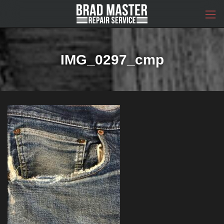
コ
ナ
ン
ビ
テ
ゲ
ン
ー
ツ
シ
へ
ョ
IMG_0297_cmp
ス
ン
キ
に
ッ
移
プ
動