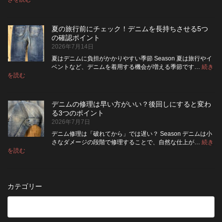
デ
ケ
い
高
ニ
ッ
い？
め
ム
ト
長
る
夏の旅行前にチェック！デニムを長持ちさせる5つ
は
の
持
カ
の確認ポイント
裏
リ
ち
ス
2026年7月14日
返
ペ
さ
タ
し
ア
せ
ム
夏はデニムに負担がかかりやすい季節 Season 夏は旅行やイ
|
て
る
方
ベントなど、デニムを着用する機会が増える季節です…
続き
2026
保
:
洗
法
を読む
年
夏
管
濯
8
の
し
の
月
旅
た
ポ
納
デニムの修理は早い方がいい？後回しにすると変わ
行
方
イ
品
る3つのポイント
前
が
ン
受
2026年7月7日
に
い
ト
付
チ
い？
デニム修理は「破れてから」では遅い？ Season デニムは小
終
ェ
長
さなダメージの段階で修理することで、自然な仕上が…
続き
了
ッ
持
:
を読む
の
デ
ク！
ち
お
ニ
デ
さ
知
ム
ニ
せ
ら
の
ム
る
カテゴリー
せ
修
を
た
理
長
め
は
持
の
早
ち
保