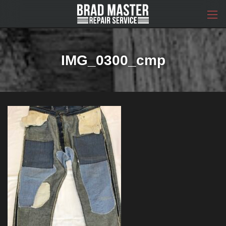
コ
ナ
ン
ビ
テ
ゲ
ン
ー
ツ
シ
へ
ョ
IMG_0300_cmp
ス
ン
キ
に
ッ
移
プ
動