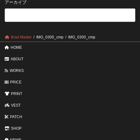
アーカイブ
が
る
法
5
い
つ
い？
の
後
確
回
認
し
ポ
に
Brad Master
IMG_0300_cmp
IMG_0300_cmp
イ
す
ン
る
HOME
ト
と
変
ABOUT
わ
る
WORKS
3
つ
PRICE
の
ポ
イ
PRINT
ン
ト
VEST
PATCH
SHOP
NEWS