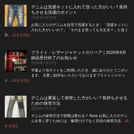
ム
デニムは洗濯ネットに入れて洗った方がいい？長持
の
ちさせる洗濯のポイント
ボ
2026年7月28日
タ
ン
お気に入りのデニムを自宅で洗濯するとき、「洗濯ネットに
フ
入れた方がいいの？」「そのまま洗っても大丈夫？」と迷う
ラ
:
方…
続きを読む
デ
イ
ニ
を
ム
ジ
フライト・レザージャケットのリペア | 2026年8月
は
ッ
納品受付終了のお知らせ
洗
パ
2026年7月27日
濯
ー
ネ
に
平素より当サイトをご利用いただき、誠にありがとうござい
ッ
交
ます。 大変ご好評をいただいておりますフライトジャケッ
ト
換
:
ト…
続きを読む
フ
に
で
ラ
入
き
イ
れ
る？
デニムは裏返して保管した方がいい？長持ちさせる
ト・
て
使
ための保管方法
レ
洗
い
2026年7月22日
ザ
っ
や
ー
た
す
デニムの保管方法で状態は変わる？ Base お気に入りのデニ
ジ
方
さ
ムを長く穿くためには、修理だけでなく日頃の保管方法…
続
ャ
が
:
を
きを読む
デ
ケ
い
高