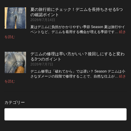
ニ
ッ
い？
め
ム
ト
長
る
夏の旅行前にチェック！デニムを長持ちさせる5つ
は
の
持
カ
の確認ポイント
裏
リ
ち
ス
2026年7月14日
返
ペ
さ
タ
し
ア
せ
ム
夏はデニムに負担がかかりやすい季節 Season 夏は旅行やイ
|
て
る
方
ベントなど、デニムを着用する機会が増える季節です…
続き
2026
保
:
洗
法
を読む
年
夏
管
濯
8
の
し
の
月
旅
た
ポ
納
デニムの修理は早い方がいい？後回しにすると変わ
行
方
イ
品
る3つのポイント
前
が
ン
受
2026年7月7日
に
い
ト
付
チ
い？
デニム修理は「破れてから」では遅い？ Season デニムは小
終
ェ
長
さなダメージの段階で修理することで、自然な仕上が…
続き
了
ッ
持
:
を読む
の
デ
ク！
ち
お
ニ
デ
さ
知
ム
ニ
せ
ら
の
ム
る
カテゴリー
せ
修
を
た
理
長
め
は
持
の
早
ち
保
い
さ
管
方
せ
方