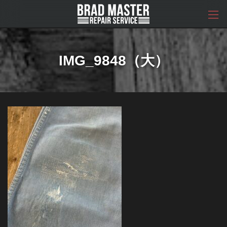
コ
ナ
ン
ビ
テ
ゲ
ン
ー
ツ
シ
へ
ョ
IMG_9848（大）
ス
ン
キ
に
ッ
移
プ
動