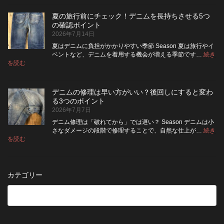
ニ
ッ
い？
め
ム
ト
長
る
夏の旅行前にチェック！デニムを長持ちさせる5つ
は
の
持
カ
の確認ポイント
裏
リ
ち
ス
2026年7月14日
返
ペ
さ
タ
し
ア
せ
ム
夏はデニムに負担がかかりやすい季節 Season 夏は旅行やイ
|
て
る
方
ベントなど、デニムを着用する機会が増える季節です…
続き
2026
保
:
洗
法
を読む
年
夏
管
濯
8
の
し
の
月
旅
た
ポ
納
デニムの修理は早い方がいい？後回しにすると変わ
行
方
イ
品
る3つのポイント
前
が
ン
受
2026年7月7日
に
い
ト
付
チ
い？
デニム修理は「破れてから」では遅い？ Season デニムは小
終
ェ
長
さなダメージの段階で修理することで、自然な仕上が…
続き
了
ッ
持
:
を読む
の
デ
ク！
ち
お
ニ
デ
さ
知
ム
ニ
せ
ら
の
ム
る
カテゴリー
せ
修
を
た
理
長
め
は
持
の
早
ち
保
い
さ
管
方
せ
方