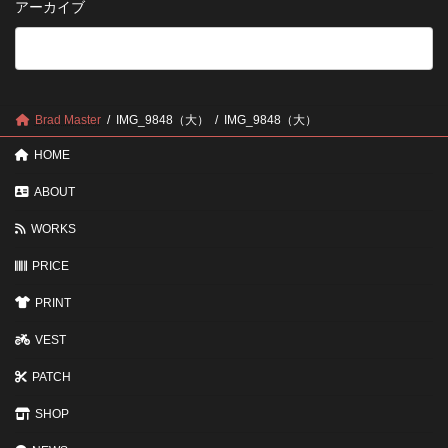
アーカイブ
が
る
法
5
い
つ
い？
の
後
確
回
認
し
ポ
に
Brad Master
IMG_9848（大）
IMG_9848（大）
イ
す
ン
る
HOME
ト
と
変
ABOUT
わ
る
WORKS
3
つ
の
PRICE
ポ
イ
PRINT
ン
ト
VEST
PATCH
SHOP