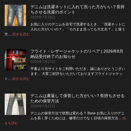
ム
デニムは洗濯ネットに入れて洗った方がいい？長持
の
ちさせる洗濯のポイント
ボ
2026年7月28日
タ
ン
お気に入りのデニムを自宅で洗濯するとき、「洗濯ネットに
フ
入れた方がいいの？」「そのまま洗っても大丈夫？」と迷う
ラ
:
方…
続きを読む
デ
イ
ニ
を
ム
ジ
フライト・レザージャケットのリペア | 2026年8月
は
ッ
納品受付終了のお知らせ
洗
パ
2026年7月27日
濯
ー
ネ
に
平素より当サイトをご利用いただき、誠にありがとうござい
ッ
交
ます。 大変ご好評をいただいておりますフライトジャケッ
ト
換
:
ト…
続きを読む
フ
に
で
ラ
入
き
イ
れ
る？
デニムは裏返して保管した方がいい？長持ちさせる
ト・
て
使
ための保管方法
レ
洗
い
2026年7月22日
ザ
っ
や
ー
た
す
デニムの保管方法で状態は変わる？ Base お気に入りのデニ
ジ
方
さ
ムを長く穿くためには、修理だけでなく日頃の保管方法…
続
ャ
が
:
を
きを読む
デ
ケ
い
高