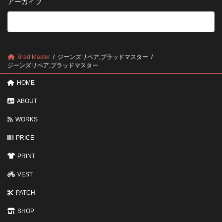
アーカイブ
が
る
法
5
い
つ
い？
の
後
確
回
認
し
ポ
に
Brad Master
ジーンズリペア,ブラッドマスター
イ
す
ジーンズリペア,ブラッドマスター
ン
る
ト
と
HOME
変
わ
ABOUT
る
3
WORKS
つ
の
ポ
PRICE
イ
ン
PRINT
ト
VEST
PATCH
SHOP