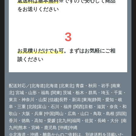
返送料は基本無料
※ですので安心して商品
をお送りください
3
お見積りだけでも可
。まずはお気軽にご相
談ください
配送対応／[北海道]北海道 [北東北] 青森・秋田・岩手 [南東
北] 宮城・山形・福島 [関東] 茨城・栃木・群馬・埼玉・千葉・
東京・神奈川・山梨 [信越]長野・新潟 [東海]静岡・愛知・岐
阜・三重 [北陸]富山・石川・福井 [関西]京都・滋賀・奈良・和
歌山・大阪・兵庫 [中国]岡山・広島・山口・鳥取・島根 [四国]
香川・徳島・高知・愛媛 [北九州]福岡・佐賀・長崎・大分 [南
九州]熊本・宮崎・鹿児島 [沖縄]沖縄
※北海道・沖縄・離島からのご依頼は、別途送料を頂戴いた