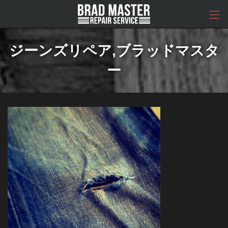
コ
ナ
ン
ビ
テ
ゲ
ン
ー
ツ
シ
ジーンズリペア,ブラッドマスタ
へ
ョ
ス
ン
ー
キ
に
ッ
移
プ
動