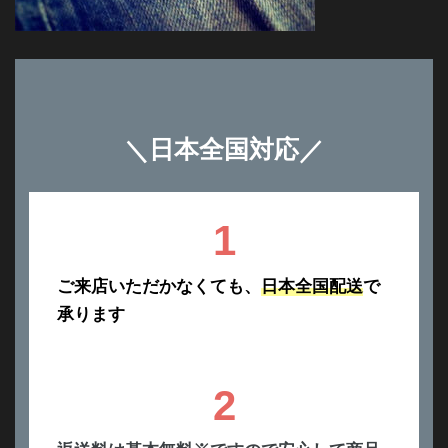
＼
日本全国対応
／
1
ご来店いただかなくても、
日本全国配送
で
承ります
2