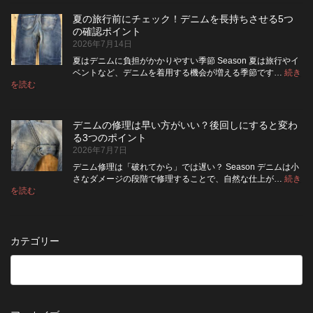
め
ム
ト
長
る
夏の旅行前にチェック！デニムを長持ちさせる5つ
は
の
持
カ
の確認ポイント
裏
リ
ち
ス
2026年7月14日
返
ペ
さ
タ
し
ア
せ
ム
夏はデニムに負担がかかりやすい季節 Season 夏は旅行やイ
|
て
る
方
ベントなど、デニムを着用する機会が増える季節です…
続き
2026
保
:
洗
法
を読む
年
夏
管
濯
8
の
し
の
月
旅
た
ポ
納
デニムの修理は早い方がいい？後回しにすると変わ
行
方
イ
品
る3つのポイント
前
が
ン
受
2026年7月7日
に
い
ト
付
チ
い？
デニム修理は「破れてから」では遅い？ Season デニムは小
終
ェ
長
さなダメージの段階で修理することで、自然な仕上が…
続き
了
ッ
持
:
を読む
の
デ
ク！
ち
お
ニ
デ
さ
知
ム
ニ
せ
ら
の
ム
る
カテゴリー
せ
修
を
た
理
長
め
は
持
の
早
ち
保
い
さ
管
方
せ
方