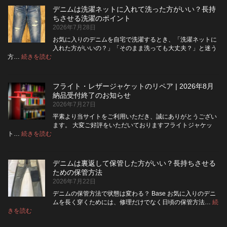
ム
デニムは洗濯ネットに入れて洗った方がいい？長持
の
ちさせる洗濯のポイント
ボ
2026年7月28日
タ
ン
お気に入りのデニムを自宅で洗濯するとき、「洗濯ネットに
フ
入れた方がいいの？」「そのまま洗っても大丈夫？」と迷う
ラ
:
方…
続きを読む
デ
イ
ニ
を
ム
ジ
フライト・レザージャケットのリペア | 2026年8月
は
ッ
納品受付終了のお知らせ
洗
パ
2026年7月27日
濯
ー
ネ
に
平素より当サイトをご利用いただき、誠にありがとうござい
ッ
交
ます。 大変ご好評をいただいておりますフライトジャケッ
ト
換
:
ト…
続きを読む
フ
に
で
ラ
入
き
イ
れ
る？
デニムは裏返して保管した方がいい？長持ちさせる
ト・
て
使
ための保管方法
レ
洗
い
2026年7月22日
ザ
っ
や
ー
た
す
デニムの保管方法で状態は変わる？ Base お気に入りのデニ
ジ
方
さ
ムを長く穿くためには、修理だけでなく日頃の保管方法…
続
ャ
が
:
を
きを読む
デ
ケ
い
高
ニ
ッ
い？