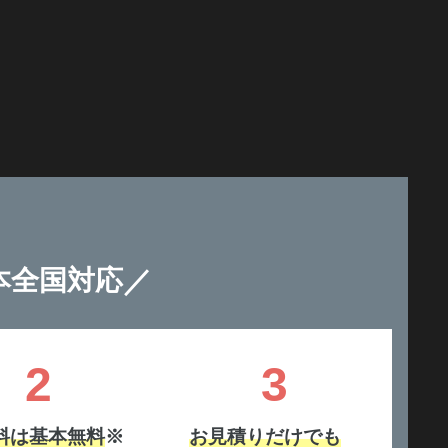
／
本全国対応
2
3
料は基本無料
※
お見積りだけでも