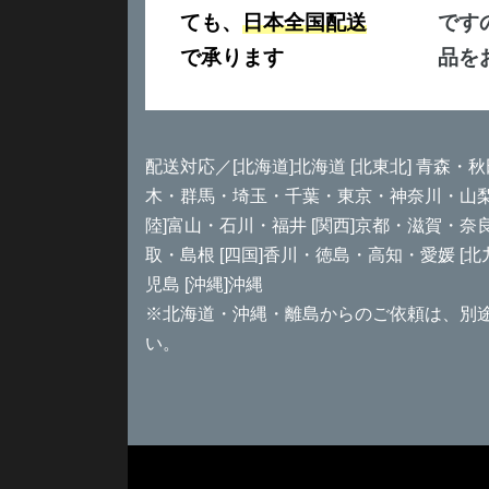
ても、
日本全国配送
です
で承ります
品を
配送対応／[北海道]北海道 [北東北] 青森・秋
木・群馬・埼玉・千葉・東京・神奈川・山梨 [
陸]富山・石川・福井 [関西]京都・滋賀・奈
取・島根 [四国]香川・徳島・高知・愛媛 [
児島 [沖縄]沖縄
※北海道・沖縄・離島からのご依頼は、別
い。