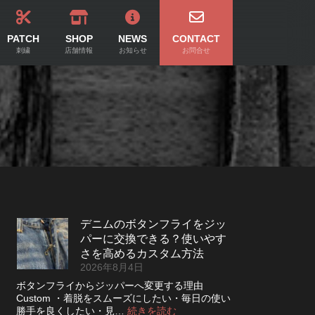
PATCH
SHOP
NEWS
CONTACT
刺繍
店舗情報
お知らせ
お問合せ
デニムのボタンフライをジッ
パーに交換できる？使いやす
さを高めるカスタム方法
2026年8月4日
ボタンフライからジッパーへ変更する理由
Custom ・着脱をスムーズにしたい・毎日の使い
:
勝手を良くしたい・見…
続きを読む