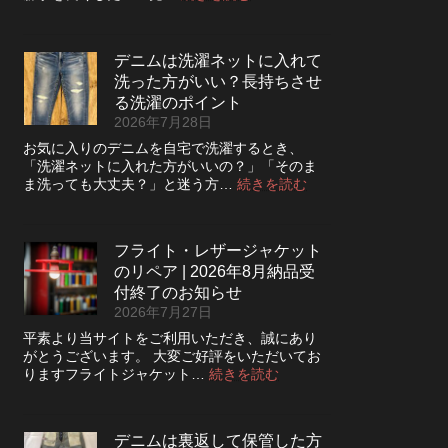
デ
ニ
ム
デニムは洗濯ネットに入れて
の
洗った方がいい？長持ちさせ
ボ
タ
る洗濯のポイント
ン
2026年7月28日
フ
お気に入りのデニムを自宅で洗濯するとき、
ラ
「洗濯ネットに入れた方がいいの？」「そのま
イ
:
ま洗っても大丈夫？」と迷う方…
続きを読む
を
デ
ジ
ニ
ッ
ム
パ
フライト・レザージャケット
は
ー
のリペア | 2026年8月納品受
洗
に
濯
付終了のお知らせ
交
ネ
2026年7月27日
換
ッ
で
平素より当サイトをご利用いただき、誠にあり
ト
き
がとうございます。 大変ご好評をいただいてお
に
る？
:
りますフライトジャケット…
続きを読む
入
使
フ
れ
い
ラ
て
や
イ
洗
デニムは裏返して保管した方
す
ト・