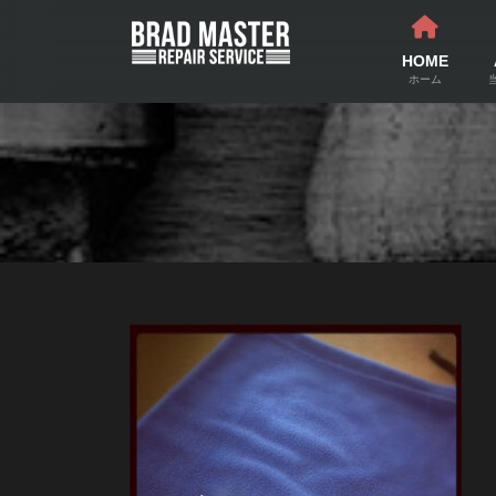
コ
ナ
ン
ビ
テ
ゲ
HOME
ン
ー
ホーム
ツ
シ
へ
ョ
ス
ン
キ
に
ッ
移
プ
動