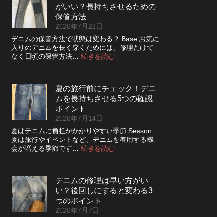
っ
さ
がいい？長持ちさせるための
レ
た
を
ザ
保管方法
方
高
ー
2026年7月22日
が
め
ジ
い
デニムの保管方法で状態は変わる？ Base お気に
る
ャ
い？
入りのデニムを長く穿くためには、修理だけで
カ
ケ
長
:
なく日頃の保管方法…
続きを読む
ス
ッ
持
デ
タ
ト
ち
ニ
ム
の
さ
ム
方
リ
夏の旅行前にチェック！デニ
せ
は
法
ペ
る
ムを長持ちさせる5つの確認
裏
ア
洗
返
ポイント
|
濯
し
2026年7月14日
2026
の
て
年
夏はデニムに負担がかかりやすい季節 Season
ポ
保
8
夏は旅行やイベントなど、デニムを着用する機
イ
管
月
:
会が増える季節です…
続きを読む
ン
し
納
夏
ト
た
品
の
方
受
旅
が
付
デニムの修理は早い方がい
行
い
終
い？後回しにすると変わる3
前
い？
了
に
つのポイント
長
の
チ
2026年7月7日
持
お
ェ