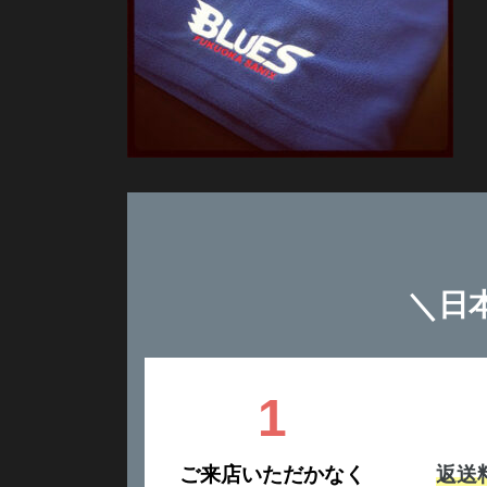
＼
日
1
ご来店いただかなく
返送