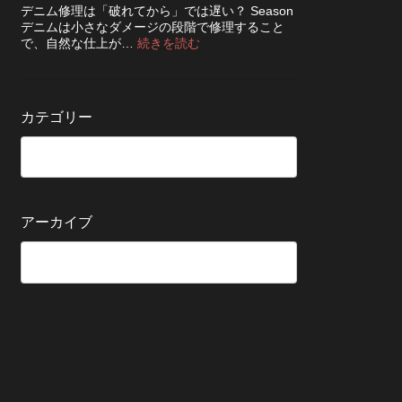
ち
知
デニム修理は「破れてから」では遅い？ Season
ッ
さ
ら
デニムは小さなダメージの段階で修理すること
ク！
せ
せ
:
で、自然な仕上が…
続きを読む
デ
る
デ
ニ
た
ニ
ム
め
ム
を
の
の
長
カテゴリー
保
修
持
管
理
ち
方
は
さ
法
早
せ
い
る
方
5
が
アーカイブ
つ
い
の
い？
確
後
認
回
ポ
し
イ
に
ン
す
ト
る
と
変
わ