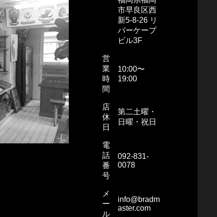
市早良区西
新5-8-26 リ
バーケープ
ビル3F
営
業
10:00〜
時
19:00
間
店
第二土曜・
休
日曜・祝日
日
電
話
092-831-
0078
番
号
メ
info@bradm
ー
aster.com
ル