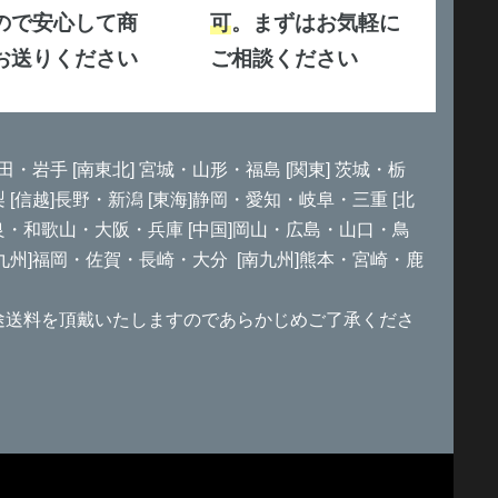
ので安心して商
可
。まずはお気軽に
お送りください
ご相談ください
田・岩手 [南東北] 宮城・山形・福島 [関東] 茨城・栃
信越]長野・新潟 [東海]静岡・愛知・岐阜・三重 [北
良・和歌山・大阪・兵庫 [中国]岡山・広島・山口・鳥
北九州]福岡・佐賀・長崎・大分 [南九州]熊本・宮崎・鹿
途送料を頂戴いたしますのであらかじめご了承くださ