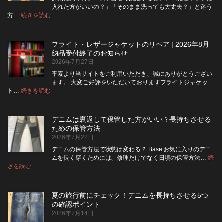
フ
入れた方がいいの？」「そのまま洗っても大丈夫？」と迷う
ラ
:
方…
続きを読む
デ
イ
ニ
を
ム
ジ
フライト・レザージャケットのリペア | 2026年8月
は
ッ
納品受付終了のお知らせ
洗
パ
2026年7月27日
濯
ー
ネ
に
平素より当サイトをご利用いただき、誠にありがとうござい
ッ
交
ます。 大変ご好評をいただいておりますフライトジャケッ
ト
換
:
ト…
続きを読む
フ
に
で
ラ
入
き
イ
れ
る？
デニムは裏返して保管した方がいい？長持ちさせる
ト・
て
使
ための保管方法
レ
洗
い
2026年7月22日
ザ
っ
や
ー
た
す
デニムの保管方法で状態は変わる？ Base お気に入りのデニ
ジ
方
さ
ムを長く穿くためには、修理だけでなく日頃の保管方法…
続
ャ
が
:
を
きを読む
デ
ケ
い
高
ニ
ッ
い？
め
ム
ト
長
る
夏の旅行前にチェック！デニムを長持ちさせる5つ
は
の
持
カ
の確認ポイント
裏
リ
ち
ス
2026年7月14日
返
ペ
さ
タ