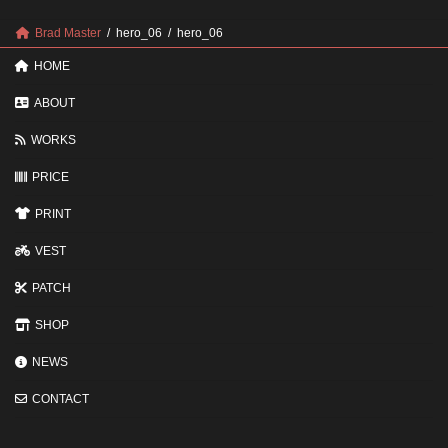
認
し
ポ
に
Brad Master
hero_06
hero_06
イ
す
ン
る
HOME
ト
と
変
ABOUT
わ
る
WORKS
3
つ
PRICE
の
ポ
イ
PRINT
ン
ト
VEST
PATCH
SHOP
NEWS
CONTACT