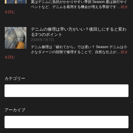
し
ア
せ
ム
夏はデニムに負担がかかりやすい季節 Season 夏は旅行やイ
|
て
る
方
ベントなど、デニムを着用する機会が増える季節です…
続き
2026
保
:
洗
法
を読む
年
夏
管
濯
8
の
し
の
月
旅
た
ポ
納
デニムの修理は早い方がいい？後回しにすると変わ
行
方
イ
品
る3つのポイント
前
が
ン
受
2026年7月7日
に
い
ト
付
チ
い？
デニム修理は「破れてから」では遅い？ Season デニムは小
終
ェ
長
さなダメージの段階で修理することで、自然な仕上が…
続き
了
ッ
持
:
を読む
の
デ
ク！
ち
お
ニ
デ
さ
知
ム
ニ
せ
ら
の
ム
る
カテゴリー
せ
修
を
た
理
長
め
は
持
の
早
ち
保
い
さ
管
方
せ
方
アーカイブ
が
る
法
5
い
つ
い？
の
後
確
回