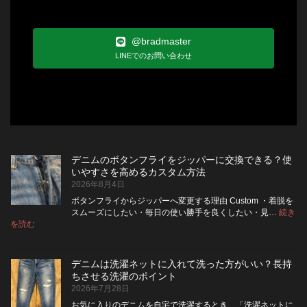
@bradmaster
LINEでのお問い合わせ
デニムのボタンフライをジッパーに交換できる？使
いやすさを高めるカスタム方法
2026年8月4日
ボタンフライからジッパーへ変更する理由 Custom ・着脱を
スムーズにしたい・毎日の使い勝手を良くしたい・見…
続き
:
を読む
デ
ニ
ム
デニムは洗濯ネットに入れて洗った方がいい？長持
の
ちさせる洗濯のポイント
ボ
2026年7月28日
タ
ン
お気に入りのデニムを自宅で洗濯するとき、「洗濯ネットに