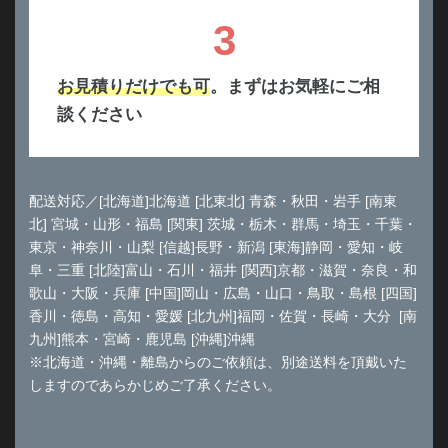
3
お見積りだけでも可
。まずはお気軽にご相
談ください
配送対応／[北海道]北海道 [北東北] 青森・秋田・岩手 [南東
北] 宮城・山形・福島 [関東] 茨城・栃木・群馬・埼玉・千葉・
東京・神奈川・山梨 [信越]長野・新潟 [東海]静岡・愛知・岐
阜・三重 [北陸]富山・石川・福井 [関西]京都・滋賀・奈良・和
歌山・大阪・兵庫 [中国]岡山・広島・山口・鳥取・島根 [四国]
香川・徳島・高知・愛媛 [北九州]福岡・佐賀・長崎・大分 [南
九州]熊本・宮崎・鹿児島 [沖縄]沖縄
※北海道・沖縄・離島からのご依頼は、別途送料を頂戴いた
しますのであらかじめご了承ください。