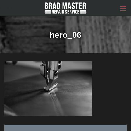
コ
ナ
ン
ビ
テ
ゲ
ン
ー
ツ
シ
へ
ョ
hero_06
ス
ン
キ
に
ッ
移
プ
動