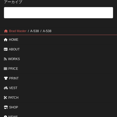
アーカイブ
が
る
法
5
い
つ
い？
の
後
確
回
認
し
ポ
に
Brad Master
A-538
A-538
イ
す
ン
る
HOME
ト
と
変
ABOUT
わ
る
WORKS
3
つ
PRICE
の
ポ
イ
PRINT
ン
ト
VEST
PATCH
SHOP
NEWS