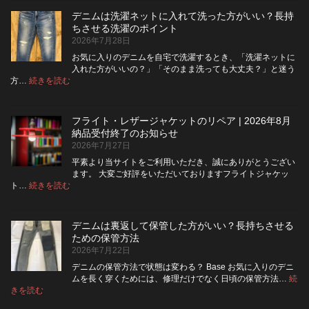
ム
デニムは洗濯ネットに入れて洗った方がいい？長持
の
ちさせる洗濯のポイント
ボ
2026年7月28日
タ
ン
お気に入りのデニムを自宅で洗濯するとき、「洗濯ネットに
フ
入れた方がいいの？」「そのまま洗っても大丈夫？」と迷う
ラ
:
方…
続きを読む
デ
イ
ニ
を
ム
ジ
フライト・レザージャケットのリペア | 2026年8月
は
ッ
納品受付終了のお知らせ
洗
パ
2026年7月27日
濯
ー
ネ
に
平素より当サイトをご利用いただき、誠にありがとうござい
ッ
交
ます。 大変ご好評をいただいておりますフライトジャケッ
ト
換
:
ト…
続きを読む
フ
に
で
ラ
入
き
イ
れ
る？
デニムは裏返して保管した方がいい？長持ちさせる
ト・
て
使
ための保管方法
レ
洗
い
2026年7月22日
ザ
っ
や
ー
た
す
デニムの保管方法で状態は変わる？ Base お気に入りのデニ
ジ
方
さ
ムを長く穿くためには、修理だけでなく日頃の保管方法…
続
ャ
が
:
を
きを読む
デ
ケ
い
高