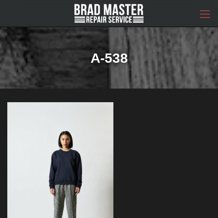
コ
ナ
ン
ビ
テ
ゲ
ン
ー
ツ
シ
へ
ョ
A-538
ス
ン
キ
に
ッ
移
プ
動