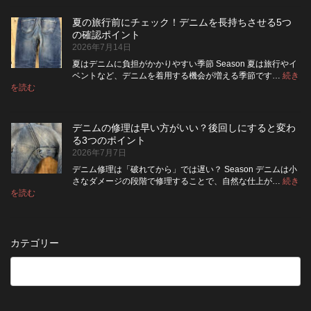
ニ
ッ
い？
め
ム
ト
長
る
夏の旅行前にチェック！デニムを長持ちさせる5つ
は
の
持
カ
の確認ポイント
裏
リ
ち
ス
2026年7月14日
返
ペ
さ
タ
し
ア
せ
ム
夏はデニムに負担がかかりやすい季節 Season 夏は旅行やイ
|
て
る
方
ベントなど、デニムを着用する機会が増える季節です…
続き
2026
保
:
洗
法
を読む
年
夏
管
濯
8
の
し
の
月
旅
た
ポ
納
デニムの修理は早い方がいい？後回しにすると変わ
行
方
イ
品
る3つのポイント
前
が
ン
受
2026年7月7日
に
い
ト
付
チ
い？
デニム修理は「破れてから」では遅い？ Season デニムは小
終
ェ
長
さなダメージの段階で修理することで、自然な仕上が…
続き
了
ッ
持
:
を読む
の
デ
ク！
ち
お
ニ
デ
さ
知
ム
ニ
せ
ら
の
ム
る
カテゴリー
せ
修
を
た
理
長
め
は
持
の
早
ち
保
い
さ
管
方
せ
方