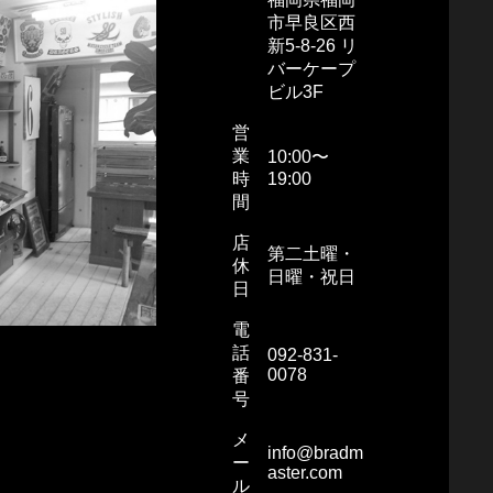
市早良区西
新5-8-26 リ
バーケープ
ビル3F
営
業
10:00〜
時
19:00
間
店
第二土曜・
休
日曜・祝日
日
電
話
092-831-
0078
番
号
メ
info@bradm
ー
aster.com
ル