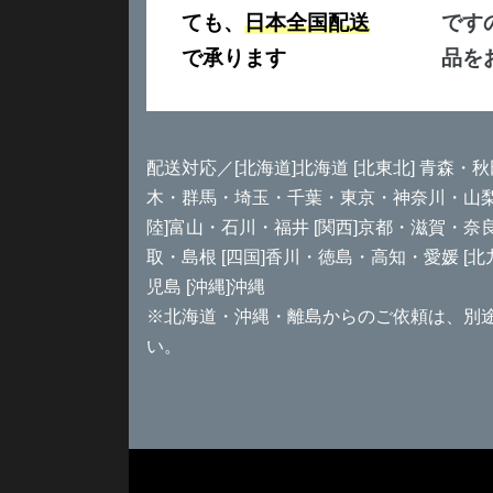
ても、
日本全国配送
です
で承ります
品を
配送対応／[北海道]北海道 [北東北] 青森・秋
木・群馬・埼玉・千葉・東京・神奈川・山梨 [
陸]富山・石川・福井 [関西]京都・滋賀・奈
取・島根 [四国]香川・徳島・高知・愛媛 [
児島 [沖縄]沖縄
※北海道・沖縄・離島からのご依頼は、別
い。