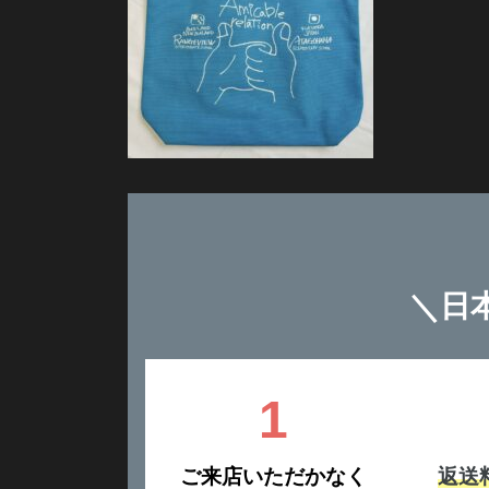
＼
日
1
ご来店いただかなく
返送