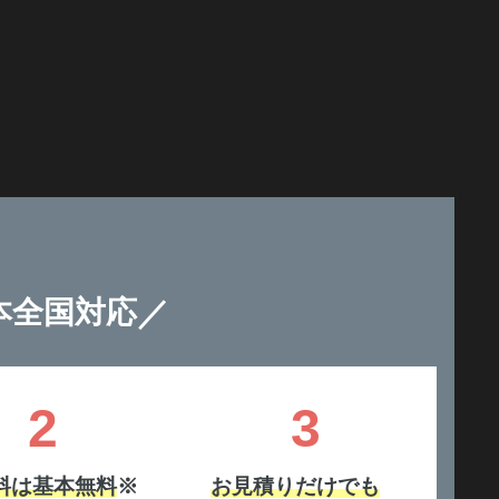
／
本全国対応
2
3
料は基本無料
※
お見積りだけでも