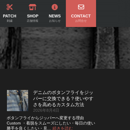
PATCH
SHOP
NEWS
CONTACT
刺繍
店舗情報
お知らせ
お問合せ
デニムのボタンフライをジッ
パーに交換できる？使いやす
さを高めるカスタム方法
2026年8月4日
ボタンフライからジッパーへ変更する理由
Custom ・着脱をスムーズにしたい・毎日の使い
:
勝手を良くしたい・見…
続きを読む