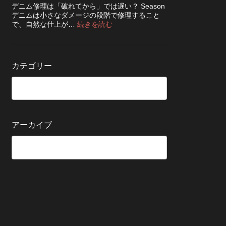
ち
知
デニム修理は「破れてから」では遅い？ Season
ッ
さ
ら
デニムは小さなダメージの段階で修理すること
ク！
せ
せ
:
で、自然な仕上が…
続きを読む
デ
る
デ
ニ
た
ニ
ム
め
ム
を
の
の
長
カテゴリー
保
修
持
管
理
ち
方
は
さ
法
早
せ
い
る
方
5
が
アーカイブ
つ
い
の
い？
確
後
認
回
ポ
し
イ
に
ン
す
ト
る
と
変
わ