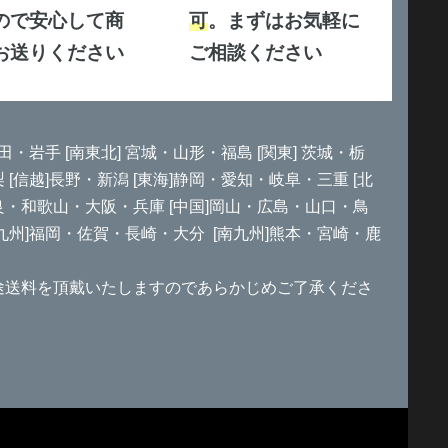
ので安心して商
可
。まずはお気軽に
お送りください
ご相談ください
田・岩手 [南東北] 宮城・山形・福島 [関東] 茨城・栃
信越]長野・新潟 [東海]静岡・愛知・岐阜・三重 [北
良・和歌山・大阪・兵庫 [中国]岡山・広島・山口・鳥
北九州]福岡・佐賀・長崎・大分 [南九州]熊本・宮崎・鹿
途送料を頂戴いたしますのであらかじめご了承くださ