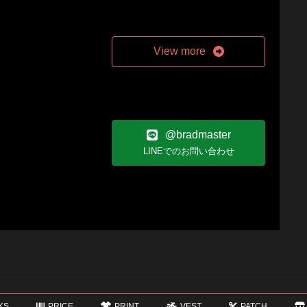
View more
@bradmaster
LINEでのお問い合わせ
KS
PRICE
PRINT
VEST
PATCH