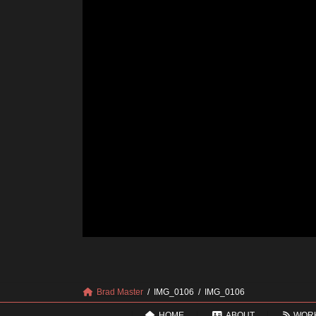
Brad Master
IMG_0106
IMG_0106
HOME
ABOUT
WOR