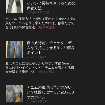
っ
さ
がいい？長持ちさせるための
レ
た
を
ザ
保管方法
方
高
ー
2026年7月22日
が
め
ジ
い
デニムの保管方法で状態は変わる？ Base お気に
る
ャ
い？
入りのデニムを長く穿くためには、修理だけで
カ
ケ
長
:
なく日頃の保管方法…
続きを読む
ス
ッ
持
デ
タ
ト
ち
ニ
ム
の
さ
ム
方
リ
夏の旅行前にチェック！デニ
せ
は
法
ペ
る
ムを長持ちさせる5つの確認
裏
ア
洗
返
ポイント
|
濯
し
2026年7月14日
2026
の
て
年
夏はデニムに負担がかかりやすい季節 Season
ポ
保
8
夏は旅行やイベントなど、デニムを着用する機
イ
管
月
:
会が増える季節です…
続きを読む
ン
し
納
夏
ト
た
品
の
方
受
旅
が
付
デニムの修理は早い方がい
行
い
終
い？後回しにすると変わる3
前
い？
了
に
つのポイント
長
の
チ
2026年7月7日
持
お
ェ