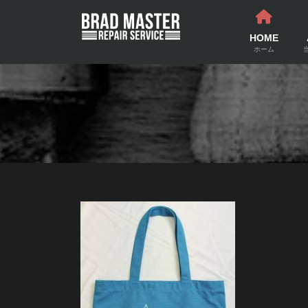
コ
ナ
ン
ビ
テ
ゲ
HOME
ン
ー
ホーム
ツ
シ
へ
ョ
ス
ン
キ
に
ッ
移
プ
動