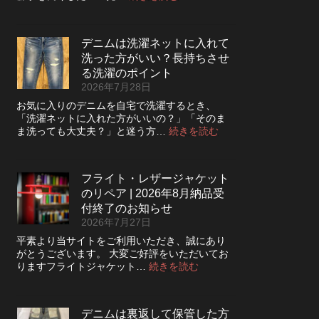
デ
ニ
ム
デニムは洗濯ネットに入れて
の
洗った方がいい？長持ちさせ
ボ
タ
る洗濯のポイント
ン
2026年7月28日
フ
お気に入りのデニムを自宅で洗濯するとき、
ラ
「洗濯ネットに入れた方がいいの？」「そのま
イ
:
ま洗っても大丈夫？」と迷う方…
続きを読む
を
デ
ジ
ニ
ッ
ム
パ
フライト・レザージャケット
は
ー
のリペア | 2026年8月納品受
洗
に
濯
付終了のお知らせ
交
ネ
2026年7月27日
換
ッ
で
平素より当サイトをご利用いただき、誠にあり
ト
き
がとうございます。 大変ご好評をいただいてお
に
る？
:
りますフライトジャケット…
続きを読む
入
使
フ
れ
い
ラ
て
や
イ
洗
デニムは裏返して保管した方
す
ト・