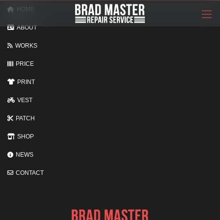
コ
ナ
HOME
ン
ビ
テ
ゲ
ABOUT
ン
ー
ツ
シ
WORKS
へ
ョ
ス
ン
PRICE
キ
に
ッ
移
PRINT
プ
動
VEST
PATCH
SHOP
NEWS
CONTACT