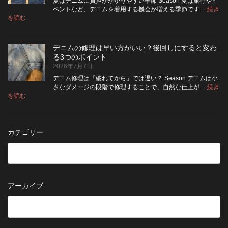
ム
夏はデニムに負担がかかりやすい季節 Season 夏は旅行やイ
|
て
る
方
ベントなど、デニムを着用する機会が増える季節です…
続き
2026
保
:
洗
法
を読む
年
夏
管
濯
8
の
し
の
月
旅
た
ポ
納
デニムの修理は早い方がいい？後回しにすると変わ
行
方
イ
品
る3つのポイント
前
が
ン
受
2026年7月7日
に
い
ト
付
チ
い？
デニム修理は「破れてから」では遅い？ Season デニムは小
終
ェ
長
さなダメージの段階で修理することで、自然な仕上が…
続き
了
ッ
持
:
を読む
の
デ
ク！
ち
お
ニ
デ
さ
知
ム
ニ
せ
ら
の
ム
る
カテゴリー
せ
修
を
た
理
長
め
は
持
の
早
ち
保
い
さ
管
方
せ
方
アーカイブ
が
る
法
5
い
つ
い？
の
後
確
回