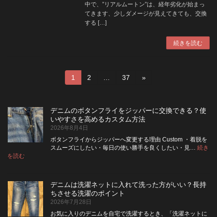
中で、”リアルムートン”は、経年劣化が始まっ
てきます、少しダメージが見えてきても、交換
する […]
続きを読む
投
固
固
固
1
2
…
37
»
定
定
定
稿
ペ
ペ
ペ
ー
ー
ー
の
デニムのボタンフライをジッパーに交換できる？使
ジ
ジ
ジ
いやすさを高めるカスタム方法
ペ
2026年8月4日
ボタンフライからジッパーへ変更する理由 Custom ・着脱を
ー
スムーズにしたい・毎日の使い勝手を良くしたい・見…
続き
:
を読む
ジ
デ
ニ
送
ム
デニムは洗濯ネットに入れて洗った方がいい？長持
の
り
ちさせる洗濯のポイント
ボ
2026年7月28日
タ
ン
お気に入りのデニムを自宅で洗濯するとき、「洗濯ネットに