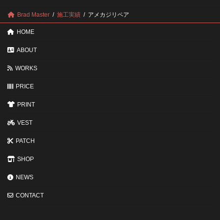
認
し
ポ
に
Brad Master
施工実績
アメカジリペア
イ
す
ン
る
HOME
ト
と
変
ABOUT
わ
る
WORKS
3
つ
の
PRICE
ポ
イ
PRINT
ン
ト
VEST
PATCH
SHOP
NEWS
CONTACT