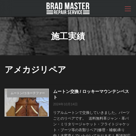
コ
ナ
ン
ビ
テ
ゲ
ン
ー
ツ
シ
へ
ョ
施工実績
ス
ン
キ
に
ッ
移
プ
動
アメカジリペア
ムートン交換 / ロッキーマウンテンベス
ムートン/コヨーテファー
ト
2024年10月14日
リアルムートンで交換していきました。パーツ
ごとのリペアです。 送料無料革ジャン・革パ
ン・ミリタリージャケット・フライトジャケッ
ト・ブーツ等の衣類リペア(修理・補修)承り
中！大変喜んでいただいております！ 配送対応