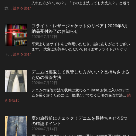
フ
入れた方がいいの？」「そのまま洗っても大丈夫？」と迷う
ラ
:
方…
続きを読む
デ
イ
ニ
を
ム
ジ
フライト・レザージャケットのリペア | 2026年8月
は
ッ
納品受付終了のお知らせ
洗
パ
2026年7月27日
濯
ー
ネ
に
平素より当サイトをご利用いただき、誠にありがとうござい
ッ
交
ます。 大変ご好評をいただいておりますフライトジャケッ
ト
換
:
ト…
続きを読む
フ
に
で
ラ
入
き
イ
れ
る？
デニムは裏返して保管した方がいい？長持ちさせる
ト・
て
使
ための保管方法
レ
洗
い
2026年7月22日
ザ
っ
や
ー
た
す
デニムの保管方法で状態は変わる？ Base お気に入りのデニ
ジ
方
さ
ムを長く穿くためには、修理だけでなく日頃の保管方法…
続
ャ
が
:
を
きを読む
デ
ケ
い
高
ニ
ッ
い？
め
ム
ト
長
る
夏の旅行前にチェック！デニムを長持ちさせる5つ
は
の
持
カ
の確認ポイント
裏
リ
ち
ス
2026年7月14日
返
ペ
さ
タ
し
ア
せ