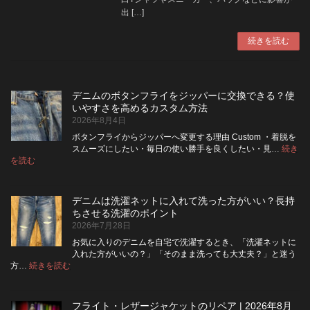
出 […]
続きを読む
デニムのボタンフライをジッパーに交換できる？使
いやすさを高めるカスタム方法
2026年8月4日
ボタンフライからジッパーへ変更する理由 Custom ・着脱を
スムーズにしたい・毎日の使い勝手を良くしたい・見…
続き
:
を読む
デ
ニ
ム
デニムは洗濯ネットに入れて洗った方がいい？長持
の
ちさせる洗濯のポイント
ボ
2026年7月28日
タ
ン
お気に入りのデニムを自宅で洗濯するとき、「洗濯ネットに
フ
入れた方がいいの？」「そのまま洗っても大丈夫？」と迷う
ラ
:
方…
続きを読む
デ
イ
ニ
を
ム
ジ
フライト・レザージャケットのリペア | 2026年8月