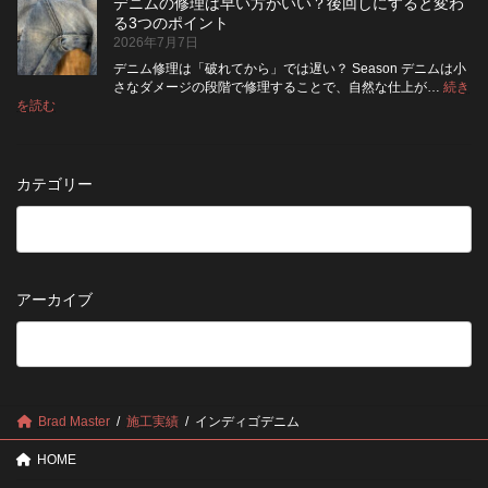
納
デニムの修理は早い方がいい？後回しにすると変わ
行
方
イ
品
る3つのポイント
前
が
ン
受
2026年7月7日
に
い
ト
付
チ
い？
デニム修理は「破れてから」では遅い？ Season デニムは小
終
ェ
長
さなダメージの段階で修理することで、自然な仕上が…
続き
了
ッ
持
:
を読む
の
デ
ク！
ち
お
ニ
デ
さ
知
ム
ニ
せ
ら
の
ム
る
カテゴリー
せ
修
を
た
理
長
め
は
持
の
早
ち
保
い
さ
管
方
せ
方
アーカイブ
が
る
法
5
い
つ
い？
の
後
確
回
認
し
ポ
に
Brad Master
施工実績
インディゴデニム
イ
す
ン
る
HOME
ト
と