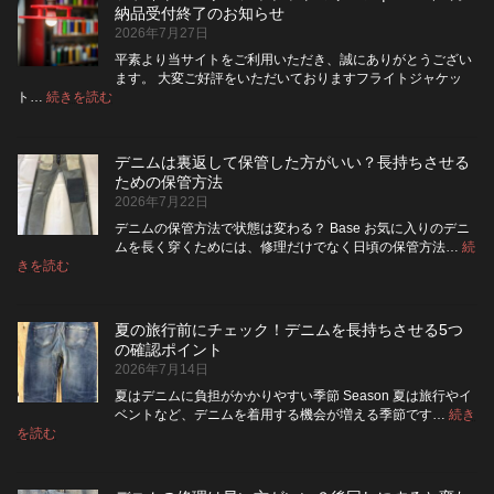
は
ッ
納品受付終了のお知らせ
洗
パ
2026年7月27日
濯
ー
ネ
に
平素より当サイトをご利用いただき、誠にありがとうござい
ッ
交
ます。 大変ご好評をいただいておりますフライトジャケッ
ト
換
:
ト…
続きを読む
フ
に
で
ラ
入
き
イ
れ
る？
デニムは裏返して保管した方がいい？長持ちさせる
ト・
て
使
ための保管方法
レ
洗
い
2026年7月22日
ザ
っ
や
ー
た
す
デニムの保管方法で状態は変わる？ Base お気に入りのデニ
ジ
方
さ
ムを長く穿くためには、修理だけでなく日頃の保管方法…
続
ャ
が
:
を
きを読む
デ
ケ
い
高
ニ
ッ
い？
め
ム
ト
長
る
夏の旅行前にチェック！デニムを長持ちさせる5つ
は
の
持
カ
の確認ポイント
裏
リ
ち
ス
2026年7月14日
返
ペ
さ
タ
し
ア
せ
ム
夏はデニムに負担がかかりやすい季節 Season 夏は旅行やイ
|
て
る
方
ベントなど、デニムを着用する機会が増える季節です…
続き
2026
保
:
洗
法
を読む
年
夏
管
濯
8
の
し
の
月
旅
た
ポ