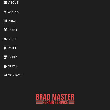
変
ABOUT
わ
る
WORKS
3
つ
の
PRICE
ポ
イ
PRINT
ン
ト
VEST
PATCH
SHOP
NEWS
CONTACT