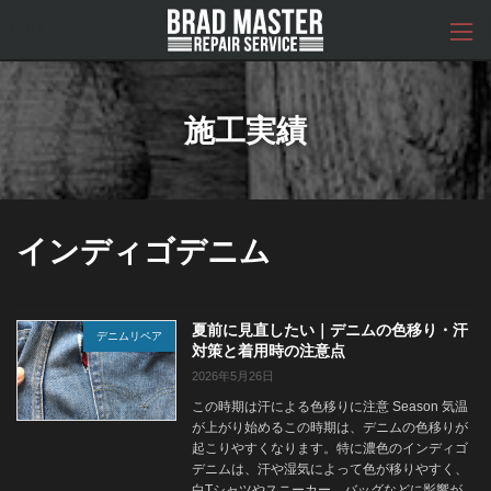
コ
ナ
ン
ビ
テ
ゲ
ン
ー
ツ
シ
へ
ョ
施工実績
ス
ン
キ
に
ッ
移
プ
動
インディゴデニム
夏前に見直したい｜デニムの色移り・汗
デニムリペア
対策と着用時の注意点
2026年5月26日
この時期は汗による色移りに注意 Season 気温
が上がり始めるこの時期は、デニムの色移りが
起こりやすくなります。特に濃色のインディゴ
デニムは、汗や湿気によって色が移りやすく、
白Tシャツやスニーカー、バッグなどに影響が