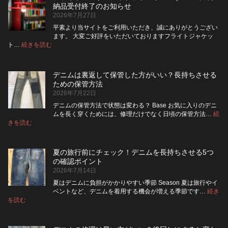
は
ッ
納品受付終了のお知らせ
洗
パ
2026年7月27日
濯
ー
ネ
に
平素より当サイトをご利用いただき、誠にありがとうござい
ッ
交
ます。 大変ご好評をいただいておりますフライトジャケッ
ト
換
:
ト…
続きを読む
フ
に
で
ラ
入
き
イ
れ
る？
デニムは裏返して保管した方がいい？長持ちさせる
ト・
て
使
ための保管方法
レ
洗
い
2026年7月22日
ザ
っ
や
ー
た
す
デニムの保管方法で状態は変わる？ Base お気に入りのデニ
ジ
方
さ
ムを長く穿くためには、修理だけでなく日頃の保管方法…
続
ャ
が
:
を
きを読む
デ
ケ
い
高
ニ
ッ
い？
め
ム
ト
長
る
夏の旅行前にチェック！デニムを長持ちさせる5つ
は
の
持
カ
の確認ポイント
裏
リ
ち
ス
2026年7月14日
返
ペ
さ
タ
し
ア
せ
ム
夏はデニムに負担がかかりやすい季節 Season 夏は旅行やイ
|
て
る
方
ベントなど、デニムを着用する機会が増える季節です…
続き
2026
保
:
洗
法
を読む
年
夏
管
濯
8
の
し
の
月
旅
た
ポ