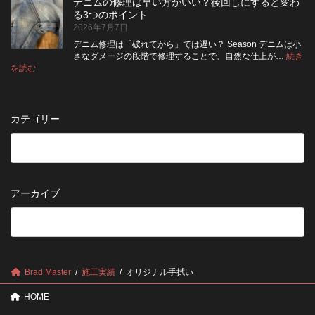
納
デニムの修理は早い方がいい？後回しにすると変わ
行
方
イ
品
る3つのポイント
前
が
ン
受
2026年7月7日
に
い
ト
付
チ
い？
デニム修理は「破れてから」では遅い？ Season デニムは小
終
ェ
長
さなダメージの段階で修理することで、自然な仕上が…
続き
了
ッ
持
:
を読む
の
デ
ク！
ち
お
ニ
デ
さ
知
ム
ニ
せ
ら
の
ム
る
カテゴリー
せ
修
を
た
理
長
め
は
持
の
早
ち
保
い
さ
管
方
せ
方
アーカイブ
が
る
法
5
い
つ
い？
の
後
確
回
認
し
ポ
に
Brad Master
施工実績
オリジナル手拭い
イ
す
ン
る
HOME
ト
と