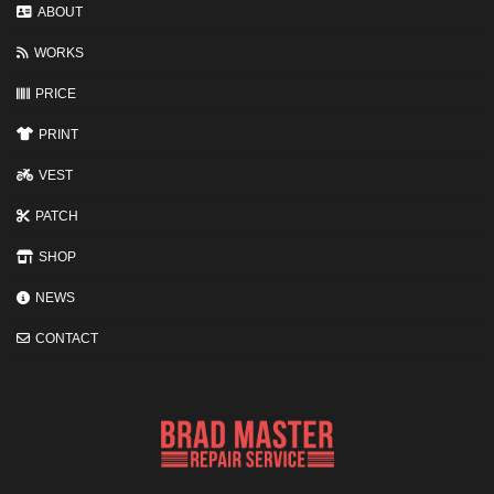
変
ABOUT
わ
る
WORKS
3
つ
の
PRICE
ポ
イ
PRINT
ン
ト
VEST
PATCH
SHOP
NEWS
CONTACT