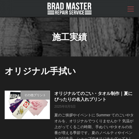
コ
ナ
ン
ビ
テ
ゲ
ン
ー
ツ
シ
へ
ョ
施工実績
ス
ン
キ
に
ッ
移
プ
動
オリジナル手拭い
オリジナルてのごい・タオル制作｜夏に
その他プリント
ぴったりの名入れプリント
2025年8月5日
夏のご挨拶やイベントに Summer てのごいやタ
オルを、オリジナルでつくりませんか？ 気温が
上がってくるこの時期、手ぬぐいやタオルの出
番が増える季節です。夏のノベルティやイベン
トの記念品、ショップのオリジナルグッズとし