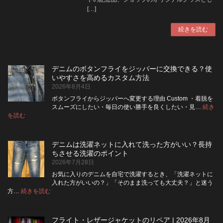
[…]
続きを読む
デニムのボタンフライをジッパーに交換できる？使
いやすさを高めるカスタム方法
2026年8月4日
ボタンフライからジッパーへ変更する理由 Custom ・着脱を
スムーズにしたい・毎日の使い勝手を良くしたい・見…
続き
:
を読む
デ
ニ
ム
デニムは洗濯ネットに入れて洗った方がいい？長持
の
ちさせる洗濯のポイント
ボ
2026年7月28日
タ
ン
お気に入りのデニムを自宅で洗濯するとき、「洗濯ネットに
フ
入れた方がいいの？」「そのまま洗っても大丈夫？」と迷う
ラ
:
方…
続きを読む
デ
イ
ニ
を
ム
ジ
フライト・レザージャケットのリペア | 2026年8月