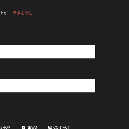
2026
前
せ
ス
た
年
に
る
タ
方
8
:
仕上が…
続きを読む
チ
洗
ム
が
月
デ
ェ
濯
方
い
納
ニ
ッ
の
法
い？
品
ム
ク！
ポ
長
受
の
デ
イ
持
付
修
ニ
ン
ち
終
理
ム
ト
さ
了
は
を
せ
の
早
長
る
お
い
持
た
知
方
ち
め
ら
が
さ
の
せ
い
せ
保
い？
る
管
後
5
方
回
つ
法
し
の
に
確
す
認
る
ポ
と
イ
変
ン
わ
ト
SHOP
NEWS
CONTACT