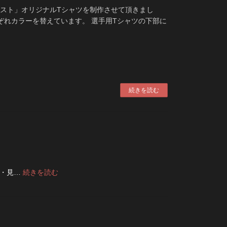
テスト」オリジナルTシャツを制作させて頂きまし
れぞれカラーを替えています。 選手用Tシャツの下部に
続きを読む
:
い・見…
続きを読む
デ
ニ
ム
の
ボ
タ