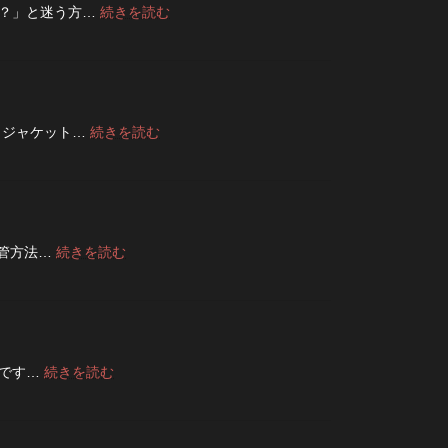
:
夫？」と迷う方…
続きを読む
ン
デ
フ
ニ
ラ
ム
イ
は
を
洗
ジ
濯
ッ
:
トジャケット…
続きを読む
ネ
パ
フ
ッ
ー
ラ
ト
に
イ
に
交
ト・
入
換
レ
れ
で
ザ
て
き
:
保管方法…
続きを読む
ー
洗
る？
デ
ジ
っ
使
ニ
ャ
た
い
ム
ケ
方
や
は
ッ
が
す
裏
ト
い
さ
返
の
い？
:
節です…
続きを読む
を
し
リ
夏
長
高
て
ペ
の
持
め
保
ア
旅
ち
る
管
|
行
さ
カ
し