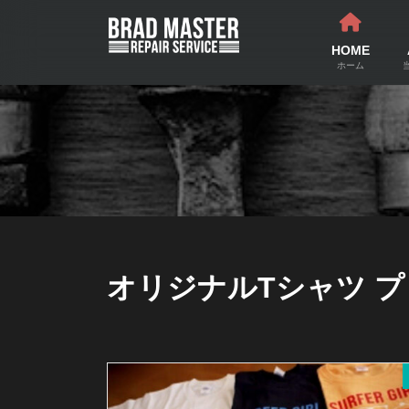
コ
ナ
ン
ビ
テ
ゲ
HOME
ン
ー
ホーム
ツ
シ
へ
ョ
ス
ン
キ
に
ッ
移
プ
動
オリジナルTシャツ プ