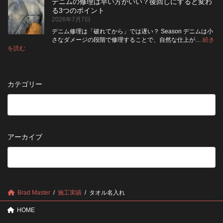
納
デニムの修理は早い方がいい？後回しにすると変わ
行
方
イ
品
る3つのポイント
前
が
ン
受
2026年7月7日
に
い
ト
付
チ
い？
デニム修理は「破れてから」では遅い？ Season デニムは小
終
ェ
長
さなダメージの段階で修理することで、自然な仕上が…
続き
了
ッ
持
:
を読む
の
デ
ク！
ち
お
ニ
デ
さ
知
ム
ニ
せ
ら
の
ム
る
カテゴリー
せ
修
を
た
理
長
め
は
持
の
早
ち
保
い
さ
管
方
せ
方
アーカイブ
が
る
法
5
い
つ
い？
の
後
確
回
認
し
ポ
に
Brad Master
施工実績
タオル名入れ
イ
す
ン
る
HOME
ト
と