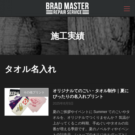
コ
ナ
ン
ビ
テ
ゲ
ン
ー
ツ
シ
へ
ョ
施工実績
ス
ン
キ
に
ッ
移
プ
動
タオル名入れ
オリジナルてのごい・タオル制作｜夏に
その他プリント
ぴったりの名入れプリント
2025年8月5日
夏のご挨拶やイベントに Summer てのごいやタ
オルを、オリジナルでつくりませんか？ 気温が
上がってくるこの時期、手ぬぐいやタオルの出
番が増える季節です。夏のノベルティやイベン
トの記念品、ショップのオリジナルグッズとし