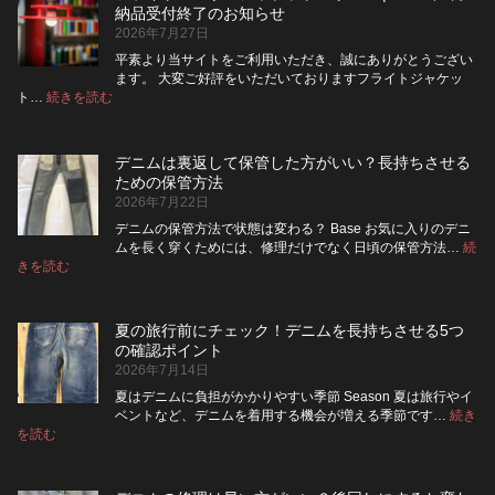
は
ッ
納品受付終了のお知らせ
洗
パ
2026年7月27日
濯
ー
ネ
に
平素より当サイトをご利用いただき、誠にありがとうござい
ッ
交
ます。 大変ご好評をいただいておりますフライトジャケッ
ト
換
:
ト…
続きを読む
フ
に
で
ラ
入
き
イ
れ
る？
デニムは裏返して保管した方がいい？長持ちさせる
ト・
て
使
ための保管方法
レ
洗
い
2026年7月22日
ザ
っ
や
ー
た
す
デニムの保管方法で状態は変わる？ Base お気に入りのデニ
ジ
方
さ
ムを長く穿くためには、修理だけでなく日頃の保管方法…
続
ャ
が
:
を
きを読む
デ
ケ
い
高
ニ
ッ
い？
め
ム
ト
長
る
夏の旅行前にチェック！デニムを長持ちさせる5つ
は
の
持
カ
の確認ポイント
裏
リ
ち
ス
2026年7月14日
返
ペ
さ
タ
し
ア
せ
ム
夏はデニムに負担がかかりやすい季節 Season 夏は旅行やイ
|
て
る
方
ベントなど、デニムを着用する機会が増える季節です…
続き
2026
保
:
洗
法
を読む
年
夏
管
濯
8
の
し
の
月
旅
た
ポ