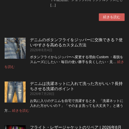
[…]
続きを読む
デニムのボタンフライをジッパーに交換できる？使
いやすさを高めるカスタム方法
2026年8月4日
ボタンフライからジッパーへ変更する理由 Custom ・着脱を
スムーズにしたい・毎日の使い勝手を良くしたい・見…
続き
:
を読む
デ
ニ
ム
デニムは洗濯ネットに入れて洗った方がいい？長持
の
ちさせる洗濯のポイント
ボ
2026年7月28日
タ
ン
お気に入りのデニムを自宅で洗濯するとき、「洗濯ネットに
フ
入れた方がいいの？」「そのまま洗っても大丈夫？」と迷う
ラ
:
方…
続きを読む
デ
イ
ニ
を
ム
ジ
フライト・レザージャケットのリペア | 2026年8月