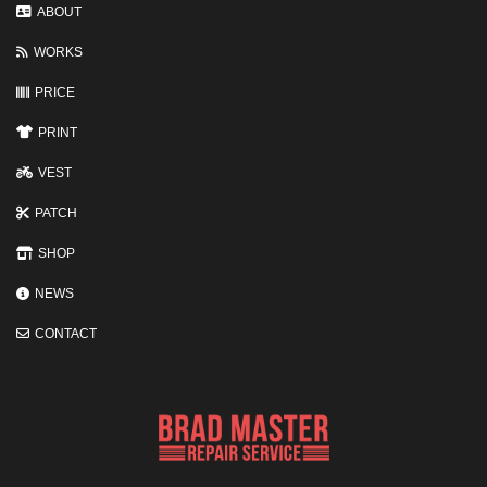
変
ABOUT
わ
る
WORKS
3
つ
の
PRICE
ポ
イ
PRINT
ン
ト
VEST
PATCH
SHOP
NEWS
CONTACT