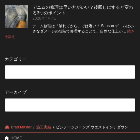
月
旅
た
ポ
納
デニムの修理は早い方がいい？後回しにすると変わ
行
方
イ
品
る3つのポイント
前
が
ン
受
2026年7月7日
に
い
ト
付
チ
い？
デニム修理は「破れてから」では遅い？ Season デニムは小
終
ェ
長
さなダメージの段階で修理することで、自然な仕上が…
続き
了
ッ
持
:
を読む
の
デ
ク！
ち
お
ニ
デ
さ
知
ム
ニ
せ
ら
の
ム
る
カテゴリー
せ
修
を
た
理
長
め
は
持
の
早
ち
保
い
さ
管
方
せ
方
アーカイブ
が
る
法
5
い
つ
い？
の
後
確
回
認
し
ポ
に
Brad Master
施工実績
ビンテージジーンズ ウエストインチダウン
イ
す
ン
る
HOME