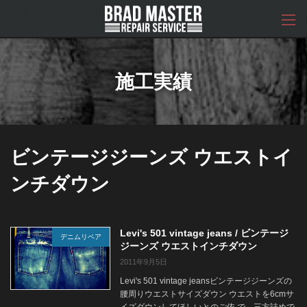
コ
ナ
ン
ビ
テ
ゲ
ン
ー
ツ
シ
へ
ョ
施工実績
ス
ン
キ
に
ッ
移
プ
動
ビンテージジーンズ ウエストイ
ンチダウン
Levi's 501 vintage jeans / ビンテージ
デニムリペア
ジーンズ ウエストインチダウン
2011年9月5日
Levi's 501 vintage jeansビンテージジーンズの
腰周りウエストサイズダウン ウエストを6cmサ
イズダウンしてほしいとのご依 で、三方詰めで