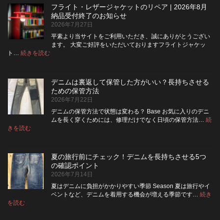
ム
ジ
フライト・レザージャケットのリペア | 2026年8月
は
ッ
納品受付終了のお知らせ
洗
パ
2026年7月27日
濯
ー
ネ
に
平素より当サイトをご利用いただき、誠にありがとうござい
ッ
交
ます。 大変ご好評をいただいておりますフライトジャケッ
ト
換
:
ト…
続きを読む
フ
に
で
ラ
入
き
イ
れ
る？
デニムは裏返して保管した方がいい？長持ちさせる
ト・
て
使
ための保管方法
レ
洗
い
2026年7月22日
ザ
っ
や
ー
た
す
デニムの保管方法で状態は変わる？ Base お気に入りのデニ
ジ
方
さ
ムを長く穿くためには、修理だけでなく日頃の保管方法…
続
ャ
が
:
を
きを読む
デ
ケ
い
高
ニ
ッ
い？
め
ム
ト
長
る
夏の旅行前にチェック！デニムを長持ちさせる5つ
は
の
持
カ
の確認ポイント
裏
リ
ち
ス
2026年7月14日
返
ペ
さ
タ
し
ア
せ
ム
夏はデニムに負担がかかりやすい季節 Season 夏は旅行やイ
|
て
る
方
ベントなど、デニムを着用する機会が増える季節です…
続き
2026
保
:
洗
法
を読む
年
夏
管
濯
8
の
し
の