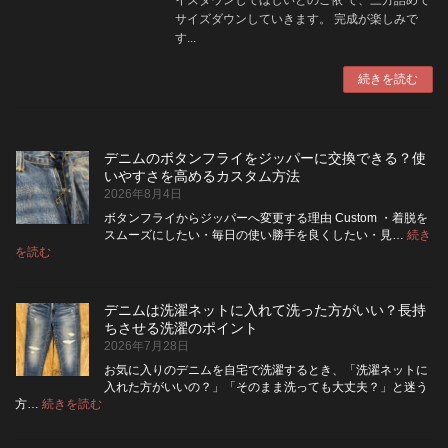
サイズダウンしていきます。 完成が楽しみで
す...
続きを読む
デニムのボタンフライをジッパーに交換できる？使
いやすさを高めるカスタム方法
2026年8月4日
ボタンフライからジッパーへ変更する理由 Custom ・着脱を
スムーズにしたい・毎日の使い勝手を良くしたい・見…
続き
:
を読む
デ
ニ
ム
デニムは洗濯ネットに入れて洗った方がいい？長持
の
ちさせる洗濯のポイント
ボ
2026年7月28日
タ
ン
お気に入りのデニムを自宅で洗濯するとき、「洗濯ネットに
フ
入れた方がいいの？」「そのまま洗っても大丈夫？」と迷う
ラ
:
方…
続きを読む
デ
イ
ニ
を