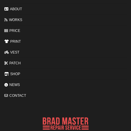
ト
と
変
ABOUT
わ
る
WORKS
3
つ
の
PRICE
ポ
イ
PRINT
ン
ト
VEST
PATCH
SHOP
NEWS
CONTACT