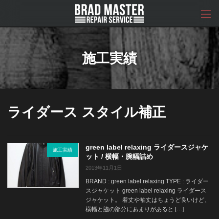
コ
ナ
ン
ビ
テ
ゲ
ン
ー
ツ
シ
へ
ョ
施工実績
ス
ン
キ
に
ッ
移
プ
動
ライダース スタイル補正
green label relaxing ライダースジャケ
施工実績
ット / 横幅・腕幅詰め
2013年11月1日
BRAND : green label relaxing TYPE : ライダー
スジャケット green label relaxing ライダース
ジャケット。 着丈や袖丈はちょうど良いけど、
横幅と脇の部分にあまりがあると […]