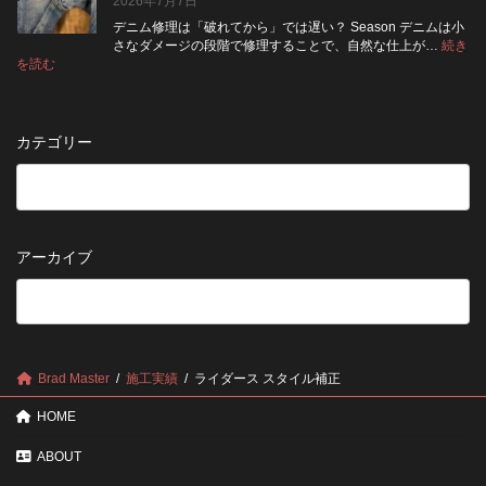
2026年7月7日
に
い
ト
付
チ
い？
デニム修理は「破れてから」では遅い？ Season デニムは小
終
ェ
長
さなダメージの段階で修理することで、自然な仕上が…
続き
了
ッ
持
:
を読む
の
デ
ク！
ち
お
ニ
デ
さ
知
ム
ニ
せ
ら
の
ム
る
カテゴリー
せ
修
を
た
理
長
め
は
持
の
早
ち
保
い
さ
管
方
せ
方
アーカイブ
が
る
法
5
い
つ
い？
の
後
確
回
認
し
ポ
に
Brad Master
施工実績
ライダース スタイル補正
イ
す
ン
る
HOME
ト
と
変
ABOUT
わ
る