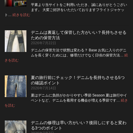
ネ
に
平素より当サイトをご利用いただき、誠にありがとうござい
ッ
交
ます。 大変ご好評をいただいておりますフライトジャケッ
ト
換
:
ト…
続きを読む
フ
に
で
ラ
入
き
イ
れ
る？
デニムは裏返して保管した方がいい？長持ちさせる
ト・
て
使
ための保管方法
レ
洗
い
2026年7月22日
ザ
っ
や
ー
た
す
デニムの保管方法で状態は変わる？ Base お気に入りのデニ
ジ
方
さ
ムを長く穿くためには、修理だけでなく日頃の保管方法…
続
ャ
が
:
を
きを読む
デ
ケ
い
高
ニ
ッ
い？
め
ム
ト
長
る
夏の旅行前にチェック！デニムを長持ちさせる5つ
は
の
持
カ
の確認ポイント
裏
リ
ち
ス
2026年7月14日
返
ペ
さ
タ
し
ア
せ
ム
夏はデニムに負担がかかりやすい季節 Season 夏は旅行やイ
|
て
る
方
ベントなど、デニムを着用する機会が増える季節です…
続き
2026
保
:
洗
法
を読む
年
夏
管
濯
8
の
し
の
月
旅
た
ポ
納
デニムの修理は早い方がいい？後回しにすると変わ
行
方
イ
品
る3つのポイント
前
が
ン
受