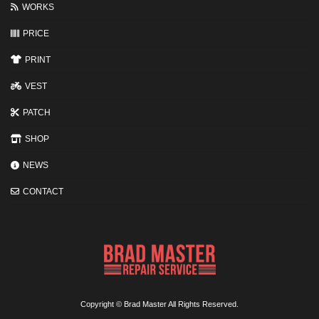
WORKS
3
つ
の
PRICE
ポ
イ
PRINT
ン
ト
VEST
PATCH
SHOP
NEWS
CONTACT
Copyright © Brad Master All Rights Reserved.