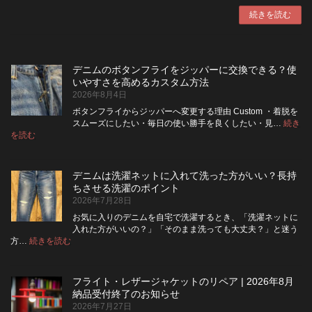
続きを読む
デニムのボタンフライをジッパーに交換できる？使
いやすさを高めるカスタム方法
2026年8月4日
ボタンフライからジッパーへ変更する理由 Custom ・着脱を
スムーズにしたい・毎日の使い勝手を良くしたい・見…
続き
:
を読む
デ
ニ
ム
デニムは洗濯ネットに入れて洗った方がいい？長持
の
ちさせる洗濯のポイント
ボ
2026年7月28日
タ
ン
お気に入りのデニムを自宅で洗濯するとき、「洗濯ネットに
フ
入れた方がいいの？」「そのまま洗っても大丈夫？」と迷う
ラ
:
方…
続きを読む
デ
イ
ニ
を
ム
ジ
フライト・レザージャケットのリペア | 2026年8月
は
ッ
納品受付終了のお知らせ
洗
パ
2026年7月27日
濯
ー