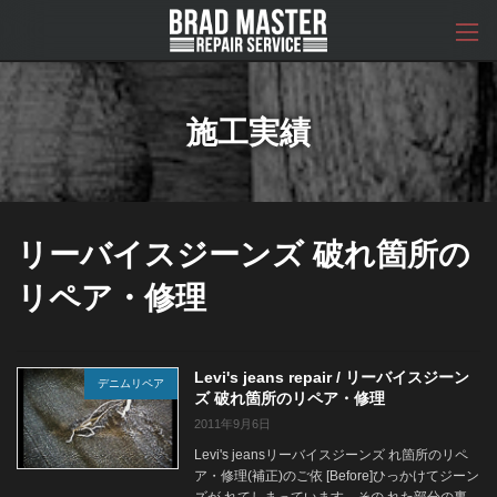
コ
ナ
ン
ビ
テ
ゲ
ン
ー
ツ
シ
へ
ョ
施工実績
ス
ン
キ
に
ッ
移
プ
動
リーバイスジーンズ 破れ箇所の
リペア・修理
Levi's jeans repair / リーバイスジーン
デニムリペア
ズ 破れ箇所のリペア・修理
2011年9月6日
Levi's jeansリーバイスジーンズ れ箇所のリペ
ア・修理(補正)のご依 [Before]ひっかけてジーン
ズが れてしまっています。その れた部分の裏