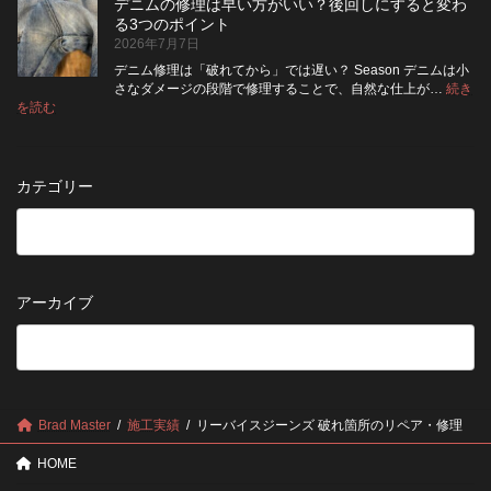
納
デニムの修理は早い方がいい？後回しにすると変わ
行
方
イ
品
る3つのポイント
前
が
ン
受
2026年7月7日
に
い
ト
付
チ
い？
デニム修理は「破れてから」では遅い？ Season デニムは小
終
ェ
長
さなダメージの段階で修理することで、自然な仕上が…
続き
了
ッ
持
:
を読む
の
デ
ク！
ち
お
ニ
デ
さ
知
ム
ニ
せ
ら
の
ム
る
カテゴリー
せ
修
を
た
理
長
め
は
持
の
早
ち
保
い
さ
管
方
せ
方
アーカイブ
が
る
法
5
い
つ
い？
の
後
確
回
認
し
ポ
に
Brad Master
施工実績
リーバイスジーンズ 破れ箇所のリペア・修理
イ
す
ン
る
HOME
ト
と