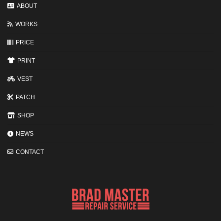
変
ABOUT
わ
る
WORKS
3
つ
の
PRICE
ポ
イ
PRINT
ン
ト
VEST
PATCH
SHOP
NEWS
CONTACT