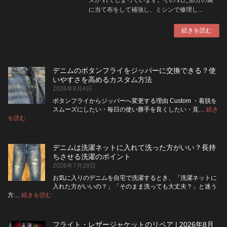
に当て布をして補強し、ミシンで修理し...
続きを読む
デニムのボタンフライをジッパーに交換できる？使
いやすさを高めるカスタム方法
2026年8月4日
ボタンフライからジッパーへ変更する理由 Custom ・着脱を
スムーズにしたい・毎日の使い勝手を良くしたい・見…
続き
:
を読む
デ
ニ
ム
デニムは洗濯ネットに入れて洗った方がいい？長持
の
ちさせる洗濯のポイント
ボ
2026年7月28日
タ
ン
お気に入りのデニムを自宅で洗濯するとき、「洗濯ネットに
フ
入れた方がいいの？」「そのまま洗っても大丈夫？」と迷う
ラ
:
方…
続きを読む
デ
イ
ニ
を
ム
ジ
フライト・レザージャケットのリペア | 2026年8月