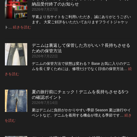
は
ッ
納品受付終了のお知らせ
洗
パ
2026年7月27日
濯
ー
ネ
に
平素より当サイトをご利用いただき、誠にありがとうござい
ッ
交
ます。 大変ご好評をいただいておりますフライトジャケッ
ト
換
:
ト…
続きを読む
フ
に
で
ラ
入
き
イ
れ
る？
デニムは裏返して保管した方がいい？長持ちさせる
ト・
て
使
ための保管方法
レ
洗
い
2026年7月22日
ザ
っ
や
ー
た
す
デニムの保管方法で状態は変わる？ Base お気に入りのデニ
ジ
方
さ
ムを長く穿くためには、修理だけでなく日頃の保管方法…
続
ャ
が
:
を
きを読む
デ
ケ
い
高
ニ
ッ
い？
め
ム
ト
長
る
夏の旅行前にチェック！デニムを長持ちさせる5つ
は
の
持
カ
の確認ポイント
裏
リ
ち
ス
2026年7月14日
返
ペ
さ
タ
し
ア
せ
ム
夏はデニムに負担がかかりやすい季節 Season 夏は旅行やイ
|
て
る
方
ベントなど、デニムを着用する機会が増える季節です…
続き
2026
保
:
洗
法
を読む
年
夏
管
濯
8
の
し
の
月
旅
た
ポ