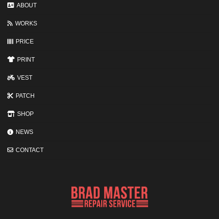
変
ABOUT
わ
る
WORKS
3
つ
の
PRICE
ポ
イ
PRINT
ン
ト
VEST
PATCH
SHOP
NEWS
CONTACT