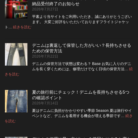
は
ッ
納品受付終了のお知らせ
洗
パ
2026年7月27日
濯
ー
ネ
に
平素より当サイトをご利用いただき、誠にありがとうござい
ッ
交
ます。 大変ご好評をいただいておりますフライトジャケッ
ト
換
:
ト…
続きを読む
フ
に
で
ラ
入
き
イ
れ
る？
デニムは裏返して保管した方がいい？長持ちさせる
ト・
て
使
ための保管方法
レ
洗
い
2026年7月22日
ザ
っ
や
ー
た
す
デニムの保管方法で状態は変わる？ Base お気に入りのデニ
ジ
方
さ
ムを長く穿くためには、修理だけでなく日頃の保管方法…
続
ャ
が
:
を
きを読む
デ
ケ
い
高
ニ
ッ
い？
め
ム
ト
長
る
夏の旅行前にチェック！デニムを長持ちさせる5つ
は
の
持
カ
の確認ポイント
裏
リ
ち
ス
2026年7月14日
返
ペ
さ
タ
し
ア
せ
ム
夏はデニムに負担がかかりやすい季節 Season 夏は旅行やイ
|
て
る
方
ベントなど、デニムを着用する機会が増える季節です…
続き
2026
保
:
洗
法
を読む
年
夏
管
濯
8
の
し
の
月
旅
た
ポ