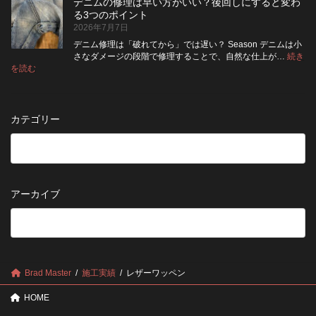
納
デニムの修理は早い方がいい？後回しにすると変わ
行
方
イ
品
る3つのポイント
前
が
ン
受
2026年7月7日
に
い
ト
付
チ
い？
デニム修理は「破れてから」では遅い？ Season デニムは小
終
ェ
長
さなダメージの段階で修理することで、自然な仕上が…
続き
了
ッ
持
:
を読む
の
デ
ク！
ち
お
ニ
デ
さ
知
ム
ニ
せ
ら
の
ム
る
カテゴリー
せ
修
を
た
理
長
め
は
持
の
早
ち
保
い
さ
管
方
せ
方
アーカイブ
が
る
法
5
い
つ
い？
の
後
確
回
認
し
ポ
に
Brad Master
施工実績
レザーワッペン
イ
す
ン
る
HOME
ト
と