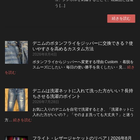
う […]
続きを読む
デニムのボタンフライをジッパーに交換できる？使
いやすさを高めるカスタム方法
2026年8月4日
ボタンフライからジッパーへ変更する理由 Custom ・着脱を
スムーズにしたい・毎日の使い勝手を良くしたい・見…
続き
:
を読む
デ
ニ
ム
デニムは洗濯ネットに入れて洗った方がいい？長持
の
ちさせる洗濯のポイント
ボ
2026年7月28日
タ
ン
お気に入りのデニムを自宅で洗濯するとき、「洗濯ネットに
フ
入れた方がいいの？」「そのまま洗っても大丈夫？」と迷う
ラ
:
方…
続きを読む
デ
イ
ニ
を
ム
ジ
フライト・レザージャケットのリペア | 2026年8月