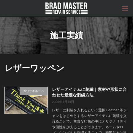
コ
ナ
ン
ビ
テ
ゲ
ン
ー
ツ
シ
へ
ョ
施工実績
ス
ン
キ
に
ッ
移
プ
動
レザーワッペン
レザーアイテムに刺繍｜素材や形状に合
カワサキネーム
わせた最適な刺繍方法
2026年1月14日
レザーに刺繍を入れるという選択 Leather 革ジ
ャンをはじめとするレザーアイテムに刺繍を入
れることで、無骨な印象の中にオリジナリティ
や個性を加えることができます。ネームやロ
ゴ、シンボルを刺繍することで、既製品とは違