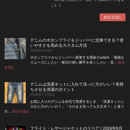
こ […]
続きを読む
デニムのボタンフライをジッパーに交換できる？使
いやすさを高めるカスタム方法
2026年8月4日
ボタンフライからジッパーへ変更する理由 Custom ・着脱を
スムーズにしたい・毎日の使い勝手を良くしたい・見…
続き
:
を読む
デ
ニ
ム
デニムは洗濯ネットに入れて洗った方がいい？長持
の
ちさせる洗濯のポイント
ボ
2026年7月28日
タ
ン
お気に入りのデニムを自宅で洗濯するとき、「洗濯ネットに
フ
入れた方がいいの？」「そのまま洗っても大丈夫？」と迷う
ラ
:
方…
続きを読む
デ
イ
ニ
を
ム
ジ
フライト・レザージャケットのリペア | 2026年8月