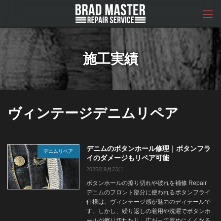
コ
ナ
ン
ビ
テ
ゲ
ン
ー
ツ
シ
へ
ョ
施工実績
ス
ン
キ
に
ッ
移
プ
動
ヴィンテージデニムリペア
デニムのボタンホール修理｜ボタンフラ
デニムリペア
イのダメージもリペア可能
2025年9月23日
ボタンホールの擦り切れや破れを補修 Repair
デニムのフロント部分に使われるボタンフライ
仕様は、ヴィンテージ感が魅力のディテールで
す。しかし、繰り返しの着用や洗濯でボタンホ
ールが擦り切れたり、広がって留めにくくなる