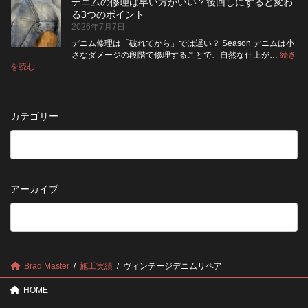
納
デニムの修理は早い方がいい？後回しにすると変わ
行
方
イ
品
る3つのポイント
前
が
ン
受
2026年7月7日
に
い
ト
付
チ
い？
デニム修理は「破れてから」では遅い？ Season デニムは小
終
ェ
長
さなダメージの段階で修理することで、自然な仕上が…
続き
了
ッ
持
:
を読む
の
デ
ク！
ち
お
ニ
デ
さ
知
ム
ニ
せ
ら
の
ム
る
カテゴリー
せ
修
を
た
理
長
め
は
持
の
早
ち
保
い
さ
管
方
せ
方
アーカイブ
が
る
法
5
い
つ
い？
の
後
確
回
認
し
ポ
に
Brad Master
施工実績
ヴィンテージデニムリペア
イ
す
ン
る
HOME
ト
と