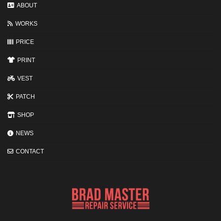
変
ABOUT
わ
る
WORKS
3
つ
の
PRICE
ポ
イ
PRINT
ン
ト
VEST
PATCH
SHOP
NEWS
CONTACT