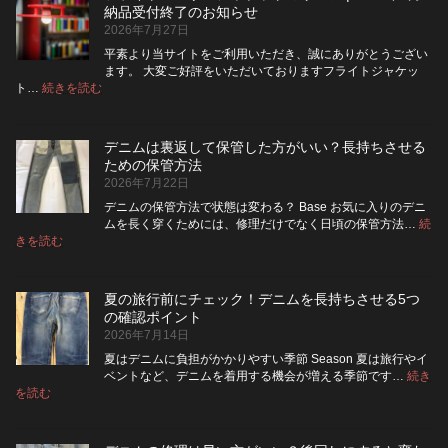
は
ッ
納品受付終了のお知らせ
洗
パ
2026年7月27日
濯
ー
ネ
に
平素より当サイトをご利用いただき、誠にありがとうござい
ッ
交
ます。 大変ご好評をいただいておりますフライトジャケッ
ト
換
:
ト…
続きを読む
フ
に
で
ラ
入
き
イ
れ
る？
デニムは裏返して保管した方がいい？長持ちさせる
ト・
て
使
ための保管方法
レ
洗
い
2026年7月22日
ザ
っ
や
ー
た
す
デニムの保管方法で状態は変わる？ Base お気に入りのデニ
ジ
方
さ
ムを長く穿くためには、修理だけでなく日頃の保管方法…
続
ャ
が
:
を
きを読む
デ
ケ
い
高
ニ
ッ
い？
め
ム
ト
長
る
夏の旅行前にチェック！デニムを長持ちさせる5つ
は
の
持
カ
の確認ポイント
裏
リ
ち
ス
2026年7月14日
返
ペ
さ
タ
し
ア
せ
ム
夏はデニムに負担がかかりやすい季節 Season 夏は旅行やイ
|
て
る
方
ベントなど、デニムを着用する機会が増える季節です…
続き
2026
保
:
洗
法
を読む
年
夏
管
濯
8
の
し
の
月
旅
た
ポ