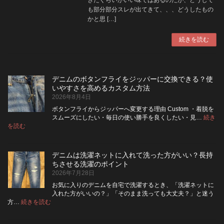
も部分部分スレが出てきて、、、どうしたもの
かと思 […]
続きを読む
デニムのボタンフライをジッパーに交換できる？使
いやすさを高めるカスタム方法
2026年8月4日
ボタンフライからジッパーへ変更する理由 Custom ・着脱を
スムーズにしたい・毎日の使い勝手を良くしたい・見…
続き
:
を読む
デ
ニ
ム
デニムは洗濯ネットに入れて洗った方がいい？長持
の
ちさせる洗濯のポイント
ボ
2026年7月28日
タ
ン
お気に入りのデニムを自宅で洗濯するとき、「洗濯ネットに
フ
入れた方がいいの？」「そのまま洗っても大丈夫？」と迷う
ラ
:
方…
続きを読む
デ
イ
ニ
を