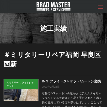
コ
ナ
ン
ビ
テ
ゲ
ン
ー
ツ
シ
へ
ョ
施工実績
ス
ン
キ
に
ッ
移
プ
動
＃ミリタリーリペア福岡 早良区
西新
B-３ フライトジャケット/ムートン交換
ミリタリー/フライトジャ
ケット
2023年2月23日
定番のB-3 ムートンの暖かさに加えスタイリッ
シュなモデルで定評の１品！手に入れた１着を
長く愛用している方が多いはず、、、こなれて
きたぐらいがいい味ではあるのだが、どうして