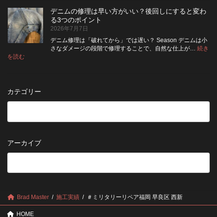
月
旅
た
ポ
納
デニムの修理は早い方がいい？後回しにすると変わ
行
方
イ
品
る3つのポイント
前
が
ン
受
2026年7月7日
に
い
ト
付
チ
い？
デニム修理は「破れてから」では遅い？ Season デニムは小
終
ェ
長
さなダメージの段階で修理することで、自然な仕上が…
続き
了
ッ
持
:
を読む
の
デ
ク！
ち
お
ニ
デ
さ
知
ム
ニ
せ
ら
の
ム
る
カテゴリー
せ
修
を
た
理
長
め
は
持
の
早
ち
保
い
さ
管
方
せ
方
アーカイブ
が
る
法
5
い
つ
い？
の
後
確
回
認
し
ポ
に
Brad Master
施工実績
＃ミリタリーリペア福岡 早良区 西新
イ
す
ン
る
HOME