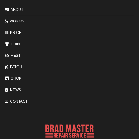
ト
と
変
ABOUT
わ
る
WORKS
3
つ
の
PRICE
ポ
イ
PRINT
ン
ト
VEST
PATCH
SHOP
NEWS
CONTACT