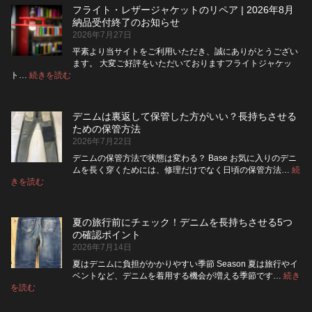
ム
ジ
フライト・レザージャケットのリペア | 2026年8月
は
ッ
納品受付終了のお知らせ
洗
パ
2026年7月27日
濯
ー
ネ
に
平素より当サイトをご利用いただき、誠にありがとうござい
ッ
交
ます。 大変ご好評をいただいておりますフライトジャケッ
ト
換
:
ト…
続きを読む
フ
に
で
ラ
入
き
イ
れ
る？
デニムは裏返して保管した方がいい？長持ちさせる
ト・
て
使
ための保管方法
レ
洗
い
2026年7月22日
ザ
っ
や
ー
た
す
デニムの保管方法で状態は変わる？ Base お気に入りのデニ
ジ
方
さ
ムを長く穿くためには、修理だけでなく日頃の保管方法…
続
ャ
が
:
を
きを読む
デ
ケ
い
高
ニ
ッ
い？
め
ム
ト
長
る
夏の旅行前にチェック！デニムを長持ちさせる5つ
は
の
持
カ
の確認ポイント
裏
リ
ち
ス
2026年7月14日
返
ペ
さ
タ
し
ア
せ
ム
夏はデニムに負担がかかりやすい季節 Season 夏は旅行やイ
|
て
る
方
ベントなど、デニムを着用する機会が増える季節です…
続き
2026
保
:
洗
法
を読む
年
夏
管
濯
8
の
し
の