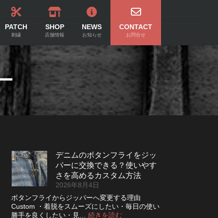
PATCH
SHOP
NEWS
CONTACT
刺繍
店舗情報
お知らせ
お問合せ
ー
デニムのボタンフライをジッ
パーに交換できる？使いやす
さを高めるカスタム方法
2026年8月4日
ボタンフライからジッパーへ変更する理由
Custom ・着脱をスムーズにしたい・毎日の使い
:
勝手を良くしたい・見…
続きを読む