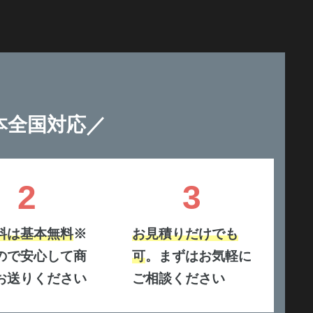
／
本全国対応
2
3
料は基本無料
※
お見積りだけでも
ので安心して商
可
。まずはお気軽に
お送りください
ご相談ください