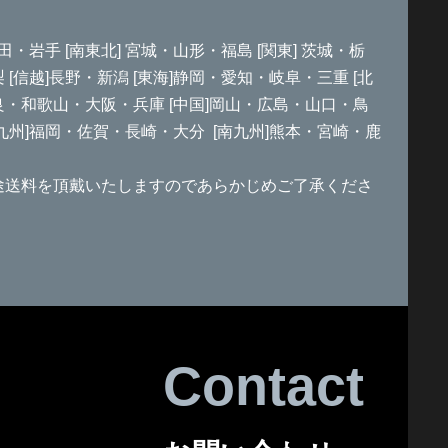
田・岩手 [南東北] 宮城・山形・福島 [関東] 茨城・栃
信越]長野・新潟 [東海]静岡・愛知・岐阜・三重 [北
良・和歌山・大阪・兵庫 [中国]岡山・広島・山口・鳥
北九州]福岡・佐賀・長崎・大分 [南九州]熊本・宮崎・鹿
途送料を頂戴いたしますのであらかじめご了承くださ
Contact