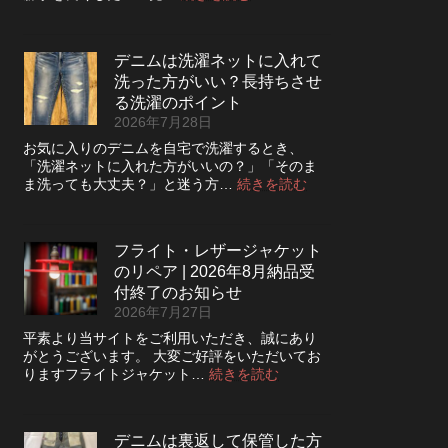
デ
ニ
ム
デニムは洗濯ネットに入れて
の
洗った方がいい？長持ちさせ
ボ
タ
る洗濯のポイント
ン
2026年7月28日
フ
お気に入りのデニムを自宅で洗濯するとき、
ラ
「洗濯ネットに入れた方がいいの？」「そのま
イ
:
ま洗っても大丈夫？」と迷う方…
続きを読む
を
デ
ジ
ニ
ッ
ム
パ
フライト・レザージャケット
は
ー
のリペア | 2026年8月納品受
洗
に
濯
付終了のお知らせ
交
ネ
2026年7月27日
換
ッ
で
平素より当サイトをご利用いただき、誠にあり
ト
き
がとうございます。 大変ご好評をいただいてお
に
る？
:
りますフライトジャケット…
続きを読む
入
使
フ
れ
い
ラ
て
や
イ
洗
デニムは裏返して保管した方
す
ト・