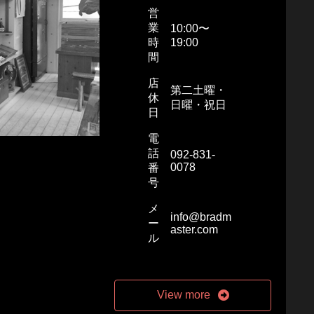
営
業
10:00〜
時
19:00
間
店
第二土曜・
休
日曜・祝日
日
電
話
092-831-
0078
番
号
メ
info@bradm
ー
aster.com
ル
View more