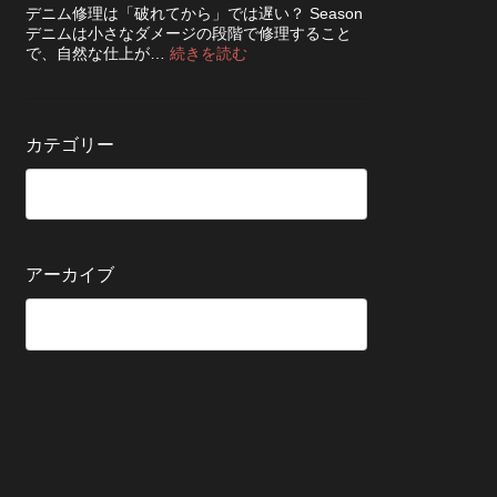
ち
知
デニム修理は「破れてから」では遅い？ Season
ッ
さ
ら
デニムは小さなダメージの段階で修理すること
ク！
せ
せ
:
で、自然な仕上が…
続きを読む
デ
る
デ
ニ
た
ニ
ム
め
ム
を
の
の
長
カテゴリー
保
修
持
管
理
ち
方
は
さ
法
早
せ
い
る
方
5
が
アーカイブ
つ
い
の
い？
確
後
認
回
ポ
し
イ
に
ン
す
ト
る
と
変
わ