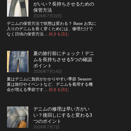
っ
さ
がいい？長持ちさせるための
レ
た
を
ザ
保管方法
方
高
ー
2026年7月22日
が
め
ジ
い
デニムの保管方法で状態は変わる？ Base お気に
る
ャ
い？
入りのデニムを長く穿くためには、修理だけで
カ
ケ
長
:
なく日頃の保管方法…
続きを読む
ス
ッ
持
デ
タ
ト
ち
ニ
ム
の
さ
ム
方
リ
夏の旅行前にチェック！デニ
せ
は
法
ペ
る
ムを長持ちさせる5つの確認
裏
ア
洗
返
ポイント
|
濯
し
2026年7月14日
2026
の
て
年
夏はデニムに負担がかかりやすい季節 Season
ポ
保
8
夏は旅行やイベントなど、デニムを着用する機
イ
管
月
:
会が増える季節です…
続きを読む
ン
し
納
夏
ト
た
品
の
方
受
旅
が
付
デニムの修理は早い方がい
行
い
終
い？後回しにすると変わる3
前
い？
了
に
つのポイント
長
の
チ
2026年7月7日
持
お
ェ