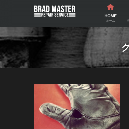
コ
ナ
ン
ビ
テ
ゲ
HOME
ン
ー
ホーム
ツ
シ
へ
ョ
ス
ン
キ
に
ッ
移
プ
動