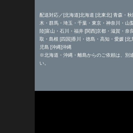
配送対応／[北海道]北海道 [北東北] 青森・秋
木・群馬・埼玉・千葉・東京・神奈川・山梨 [
陸]富山・石川・福井 [関西]京都・滋賀・奈
取・島根 [四国]香川・徳島・高知・愛媛 [
児島 [沖縄]沖縄
※北海道・沖縄・離島からのご依頼は、別
い。