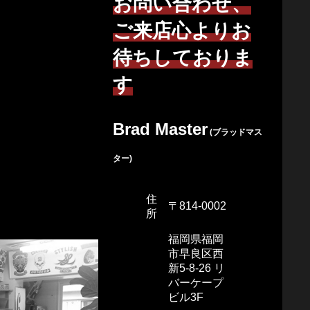
お問い合わせ、
ご来店心よりお
待ちしておりま
す
Brad Master
(ブラッドマス
ター)
住
〒814-0002
所
福岡県福岡
市早良区西
新5-8-26 リ
バーケープ
ビル3F