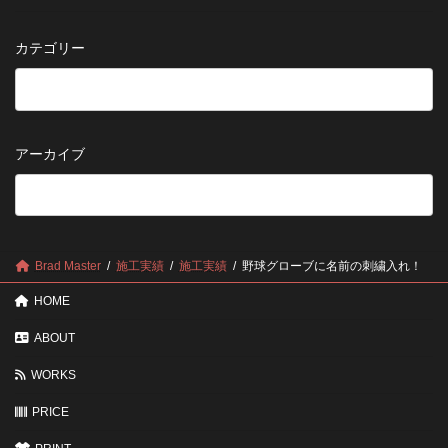
ニ
デ
さ
知
ム
ニ
せ
ら
の
ム
る
カテゴリー
せ
修
を
た
理
長
め
は
持
の
早
ち
保
い
さ
管
方
せ
方
アーカイブ
が
る
法
5
い
つ
い？
の
後
確
回
認
し
ポ
に
Brad Master
施工実績
施工実績
野球グローブに名前の刺繍入れ！
イ
す
ン
る
HOME
ト
と
変
ABOUT
わ
る
WORKS
3
つ
の
PRICE
ポ
イ