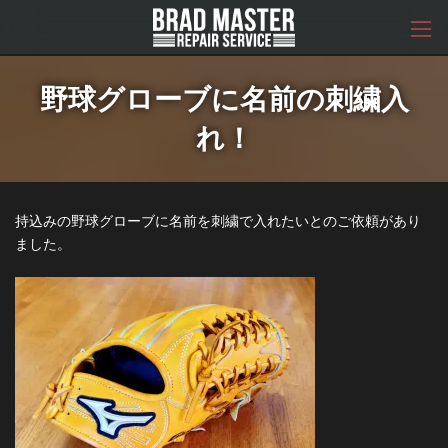
コ
ナ
ン
ビ
テ
ゲ
ン
ー
ツ
シ
野球グローブに名前の刺繍入
へ
ョ
ス
ン
れ！
キ
に
ッ
移
プ
動
持込みの野球グローブに名前を刺繍で入れたいとのご依頼があり
ました。