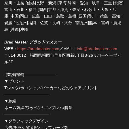
奈川・山梨 [信越]長野・新潟 [東海]静岡・愛知・岐阜・三重 [北陸]
富山・石川・福井 [関西]京都・滋賀・奈良・和歌山・大阪・兵
庫 [中国]岡山・広島・山口・鳥取・島根 [四国]香川・徳島・高知・
愛媛 [北九州]福岡・佐賀・長崎・大分 [南九州]熊本・宮崎・鹿児
島 [沖縄]沖縄
Brad Master ブラッドマスター
WEB：
https://bradmaster.com
／MAIL：
info@bradmaster.com
〒814-0012 福岡県福岡市早良区西新5丁目8-26リバーケープビ
ル3F
-[業務内容]————————-
▼プリント
Tシャツ/ポロシャツ/パーカーなどのウェアプリント
———————————
▼刺繍
ネーム刺繍/ワッペン/エンブレム/腕章
———————————
▼グラフィックデザイン
広告/チラシ/名刺/ショップカード等