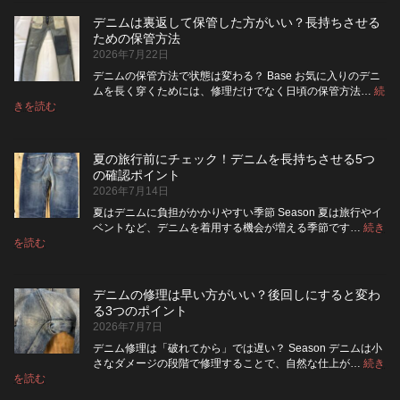
イ
れ
る？
デニムは裏返して保管した方がいい？長持ちさせる
ト・
て
使
ための保管方法
レ
洗
い
2026年7月22日
ザ
っ
や
ー
た
す
デニムの保管方法で状態は変わる？ Base お気に入りのデニ
ジ
方
さ
ムを長く穿くためには、修理だけでなく日頃の保管方法…
続
ャ
が
:
を
きを読む
デ
ケ
い
高
ニ
ッ
い？
め
ム
ト
長
る
夏の旅行前にチェック！デニムを長持ちさせる5つ
は
の
持
カ
の確認ポイント
裏
リ
ち
ス
2026年7月14日
返
ペ
さ
タ
し
ア
せ
ム
夏はデニムに負担がかかりやすい季節 Season 夏は旅行やイ
|
て
る
方
ベントなど、デニムを着用する機会が増える季節です…
続き
2026
保
:
洗
法
を読む
年
夏
管
濯
8
の
し
の
月
旅
た
ポ
納
デニムの修理は早い方がいい？後回しにすると変わ
行
方
イ
品
る3つのポイント
前
が
ン
受
2026年7月7日
に
い
ト
付
チ
い？
デニム修理は「破れてから」では遅い？ Season デニムは小
終
ェ
長
さなダメージの段階で修理することで、自然な仕上が…
続き
了
ッ
持
:
を読む
の
デ
ク！
ち
お