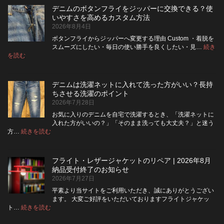
デニムのボタンフライをジッパーに交換できる？使
いやすさを高めるカスタム方法
2026年8月4日
ボタンフライからジッパーへ変更する理由 Custom ・着脱を
スムーズにしたい・毎日の使い勝手を良くしたい・見…
続き
:
を読む
デ
ニ
ム
デニムは洗濯ネットに入れて洗った方がいい？長持
の
ちさせる洗濯のポイント
ボ
2026年7月28日
タ
ン
お気に入りのデニムを自宅で洗濯するとき、「洗濯ネットに
フ
入れた方がいいの？」「そのまま洗っても大丈夫？」と迷う
ラ
:
方…
続きを読む
デ
イ
ニ
を
ム
ジ
フライト・レザージャケットのリペア | 2026年8月
は
ッ
納品受付終了のお知らせ
洗
パ
2026年7月27日
濯
ー
ネ
に
平素より当サイトをご利用いただき、誠にありがとうござい
ッ
交
ます。 大変ご好評をいただいておりますフライトジャケッ
ト
換
:
ト…
続きを読む
フ
に
で
ラ
入
き