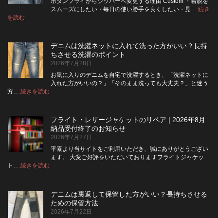
ボタンフライからジッパーへ変更する理由 Custom ・着脱を
スムーズにしたい・毎日の使い勝手を良くしたい・見…
続き
:
を読む
デ
ニ
ム
デニムは洗濯ネットに入れて洗った方がいい？長持
の
ちさせる洗濯のポイント
ボ
2026年7月28日
タ
ン
お気に入りのデニムを自宅で洗濯するとき、「洗濯ネットに
フ
入れた方がいいの？」「そのまま洗っても大丈夫？」と迷う
ラ
:
方…
続きを読む
デ
イ
ニ
を
ム
ジ
フライト・レザージャケットのリペア | 2026年8月
は
ッ
納品受付終了のお知らせ
洗
パ
2026年7月27日
濯
ー
ネ
に
平素より当サイトをご利用いただき、誠にありがとうござい
ッ
交
ます。 大変ご好評をいただいておりますフライトジャケッ
ト
換
:
ト…
続きを読む
フ
に
で
ラ
入
き
イ
れ
る？
デニムは裏返して保管した方がいい？長持ちさせる
ト・
て
使
ための保管方法
レ
洗
い
2026年7月22日
ザ
っ
や