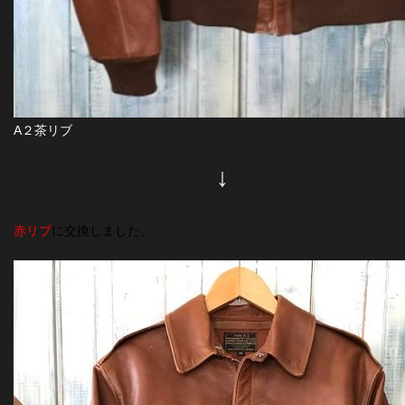
A２茶リブ
↓
赤リブ
に交換しました。