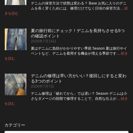
ー
た
す
デニムの保管方法で状態は変わる？ Base お気に入りのデニ
ジ
方
さ
ムを長く穿くためには、修理だけでなく日頃の保管方法…
続
ャ
が
:
を
きを読む
デ
ケ
い
高
ニ
ッ
い？
め
ム
ト
長
る
夏の旅行前にチェック！デニムを長持ちさせる5つ
は
の
持
カ
の確認ポイント
裏
リ
ち
ス
2026年7月14日
返
ペ
さ
タ
し
ア
せ
ム
夏はデニムに負担がかかりやすい季節 Season 夏は旅行やイ
|
て
る
方
ベントなど、デニムを着用する機会が増える季節です…
続き
2026
保
:
洗
法
を読む
年
夏
管
濯
8
の
し
の
月
旅
た
ポ
納
デニムの修理は早い方がいい？後回しにすると変わ
行
方
イ
品
る3つのポイント
前
が
ン
受
2026年7月7日
に
い
ト
付
チ
い？
デニム修理は「破れてから」では遅い？ Season デニムは小
終
ェ
長
さなダメージの段階で修理することで、自然な仕上が…
続き
了
ッ
持
:
を読む
の
デ
ク！
ち
お
ニ
デ
さ
知
ム
ニ
せ
ら
の
ム
る
カテゴリー
せ
修
を
た
理
長