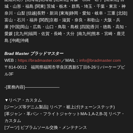
城・山形・福島 [関東] 茨城・栃木・群馬・埼玉・千葉・東京・神
奈川・山梨 [信越]長野・新潟 [東海]静岡・愛知・岐阜・三重 [北陸]
富山・石川・福井 [関西]京都・滋賀・奈良・和歌山・大阪・兵
庫 [中国]岡山・広島・山口・鳥取・島根 [四国]香川・徳島・高知・
愛媛 [北九州]福岡・佐賀・長崎・大分 [南九州]熊本・宮崎・鹿児
島 [沖縄]沖縄
Brad Master ブラッドマスター
WEB：
https://bradmaster.com
／MAIL：
info@bradmaster.com
〒814-0012 福岡県福岡市早良区西新5丁目8-26リバーケープビ
ル3F
-[業務内容]————————-
▼リペア・カスタム
[ジーンズ等デニム製品] リペア・裾上げ(チェーンステッチ)
[革ジャン・革パン・フライトジャケットMA-1,A-2,B-3] リペア・
カスタム
[ブーツ] ビブラムソール交換・メンテナンス