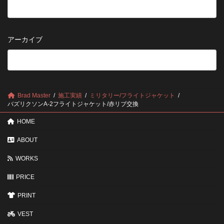
め
は
持
の
早
ち
保
い
さ
管
方
せ
方
アーカイブ
が
る
法
5
い
つ
い？
の
後
確
回
認
し
ポ
に
Brad Master
施工実績
ミリタリー/フライトジャケット
イ
す
バズリクソンA-2フライトジャケット/赤リブ交換
ン
る
ト
と
HOME
変
わ
ABOUT
る
3
WORKS
つ
の
ポ
PRICE
イ
ン
PRINT
ト
VEST