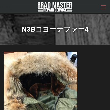
コ
ナ
ン
ビ
テ
ゲ
ン
ー
ツ
シ
へ
ョ
N3Bコヨーテファー4
ス
ン
キ
に
ッ
移
プ
動