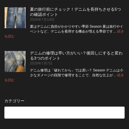
ニ
ッ
い？
め
ム
ト
長
る
夏の旅行前にチェック！デニムを長持ちさせる5つ
は
の
持
カ
の確認ポイント
裏
リ
ち
ス
2026年7月14日
返
ペ
さ
タ
し
ア
せ
ム
夏はデニムに負担がかかりやすい季節 Season 夏は旅行やイ
|
て
る
方
ベントなど、デニムを着用する機会が増える季節です…
続き
2026
保
:
洗
法
を読む
年
夏
管
濯
8
の
し
の
月
旅
た
ポ
納
デニムの修理は早い方がいい？後回しにすると変わ
行
方
イ
品
る3つのポイント
前
が
ン
受
2026年7月7日
に
い
ト
付
チ
い？
デニム修理は「破れてから」では遅い？ Season デニムは小
終
ェ
長
さなダメージの段階で修理することで、自然な仕上が…
続き
了
ッ
持
:
を読む
の
デ
ク！
ち
お
ニ
デ
さ
知
ム
ニ
せ
ら
の
ム
る
カテゴリー
せ
修
を
た
理
長
め
は
持
の
早
ち
保
い
さ
管
方
せ
方