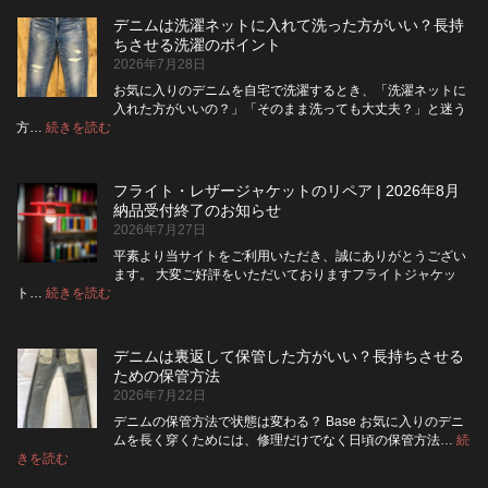
ム
デニムは洗濯ネットに入れて洗った方がいい？長持
の
ちさせる洗濯のポイント
ボ
2026年7月28日
タ
ン
お気に入りのデニムを自宅で洗濯するとき、「洗濯ネットに
フ
入れた方がいいの？」「そのまま洗っても大丈夫？」と迷う
ラ
:
方…
続きを読む
デ
イ
ニ
を
ム
ジ
フライト・レザージャケットのリペア | 2026年8月
は
ッ
納品受付終了のお知らせ
洗
パ
2026年7月27日
濯
ー
ネ
に
平素より当サイトをご利用いただき、誠にありがとうござい
ッ
交
ます。 大変ご好評をいただいておりますフライトジャケッ
ト
換
:
ト…
続きを読む
フ
に
で
ラ
入
き
イ
れ
る？
デニムは裏返して保管した方がいい？長持ちさせる
ト・
て
使
ための保管方法
レ
洗
い
2026年7月22日
ザ
っ
や
ー
た
す
デニムの保管方法で状態は変わる？ Base お気に入りのデニ
ジ
方
さ
ムを長く穿くためには、修理だけでなく日頃の保管方法…
続
ャ
が
:
を
きを読む
デ
ケ
い
高