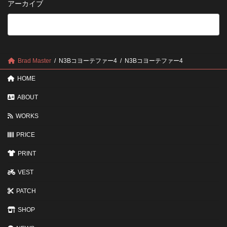
アーカイブ
が
る
法
5
い
つ
い？
の
後
確
回
認
し
ポ
に
Brad Master
N3Bコヨーテファー4
N3Bコヨーテファー4
イ
す
ン
る
HOME
ト
と
変
ABOUT
わ
る
WORKS
3
つ
の
PRICE
ポ
イ
PRINT
ン
ト
VEST
PATCH
SHOP