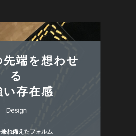
の先端を想わせ
る
強い存在感
Design
を兼ね備えたフォルム