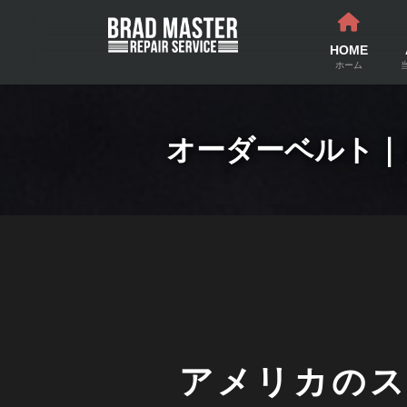
コ
ナ
ン
ビ
テ
ゲ
HOME
ン
ー
ホーム
ツ
シ
へ
ョ
ス
ン
オーダーベルト｜
キ
に
ッ
移
プ
動
アメリカの