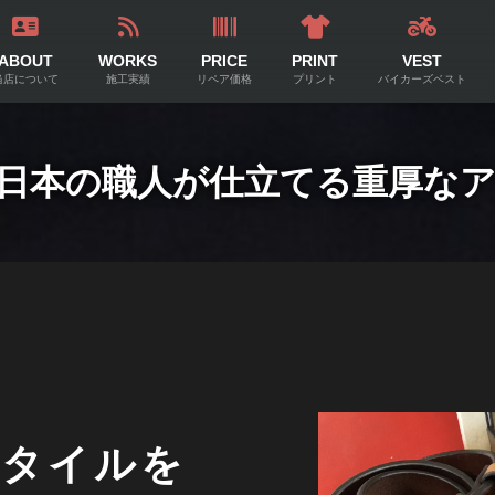
ABOUT
WORKS
PRICE
PRINT
VEST
当店について
施工実績
リペア価格
プリント
バイカーズベスト
日本の職人が仕立てる重厚な
スタイルを