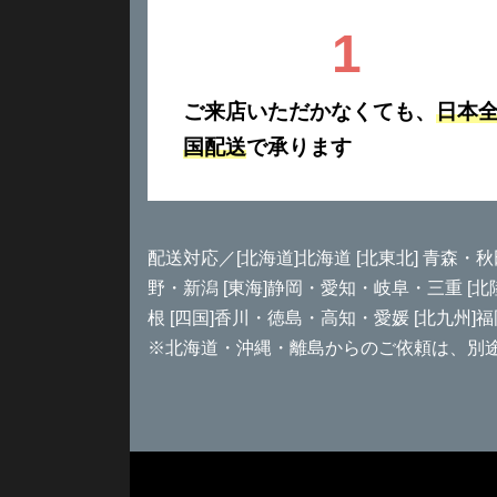
1
ご来店いただかなくても、
日本
国配送
で承ります
配送対応／[北海道]北海道 [北東北] 青森・
野・新潟 [東海]静岡・愛知・岐阜・三重 [
根 [四国]香川・徳島・高知・愛媛 [北九州]
※北海道・沖縄・離島からのご依頼は、別