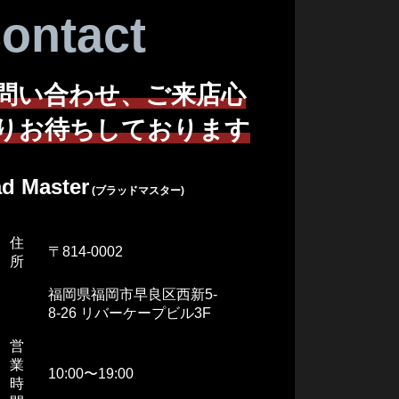
ontact
問い合わせ、ご来店心
りお待ちしております
ad Master
(ブラッドマスター)
住
〒814-0002
所
福岡県福岡市早良区西新5-
8-26 リバーケープビル3F
営
業
10:00〜19:00
時