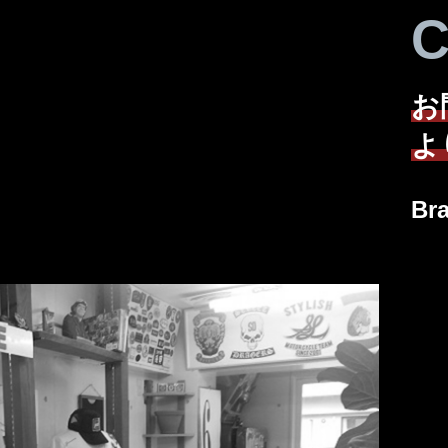
C
お
よ
Br