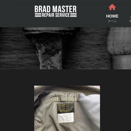
コ
ナ
ン
ビ
テ
ゲ
HOME
ン
ー
ホーム
ツ
シ
へ
ョ
ス
ン
キ
に
ッ
移
プ
動