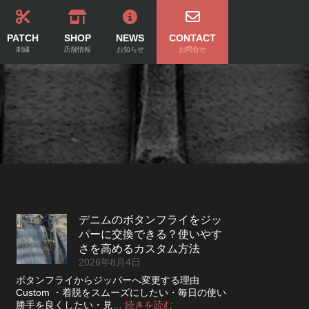
PATCH
SHOP
NEWS
CONTACT
刺繍
店舗情報
お知らせ
お問合せ
デニムのボタンフライをジッ
パーに交換できる？使いやす
さを高めるカスタム方法
2026年8月4日
ボタンフライからジッパーへ変更する理由
Custom ・着脱をスムーズにしたい・毎日の使い
:
勝手を良くしたい・見…
続きを読む