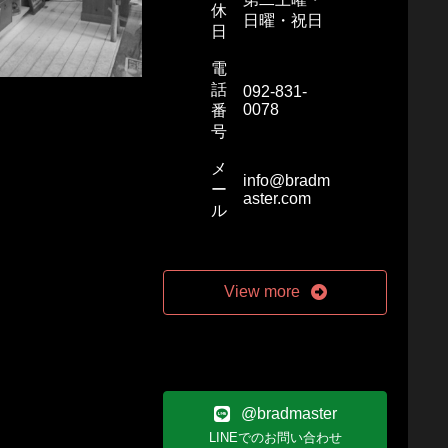
休
日曜・祝日
日
電
話
092-831-
0078
番
号
メ
info@bradm
ー
aster.com
ル
View more
@bradmaster
LINEでのお問い合わせ