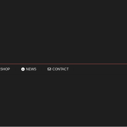
る
3
つ
の
ポ
イ
ン
ト
SHOP
NEWS
CONTACT