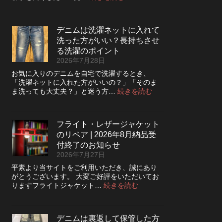
デ
ニ
ム
デニムは洗濯ネットに入れて
の
洗った方がいい？長持ちさせ
ボ
タ
る洗濯のポイント
ン
2026年7月28日
フ
お気に入りのデニムを自宅で洗濯するとき、
ラ
「洗濯ネットに入れた方がいいの？」「そのま
イ
:
ま洗っても大丈夫？」と迷う方…
続きを読む
を
デ
ジ
ニ
ッ
ム
パ
フライト・レザージャケット
は
ー
のリペア | 2026年8月納品受
洗
に
濯
付終了のお知らせ
交
ネ
2026年7月27日
換
ッ
で
平素より当サイトをご利用いただき、誠にあり
ト
き
がとうございます。 大変ご好評をいただいてお
に
る？
:
りますフライトジャケット…
続きを読む
入
使
フ
れ
い
ラ
て
や
イ
洗
デニムは裏返して保管した方
す
ト・