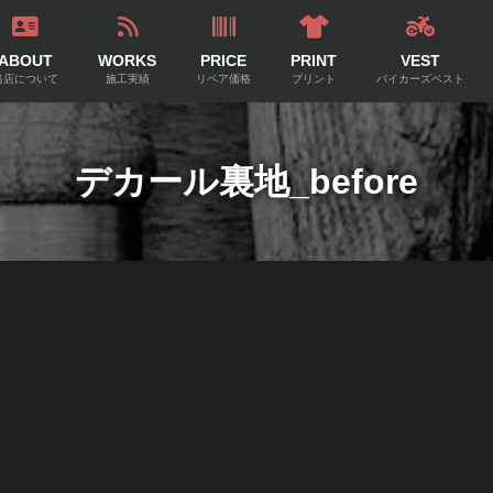
ABOUT
WORKS
PRICE
PRINT
VEST
当店について
施工実績
リペア価格
プリント
バイカーズベスト
デカール裏地_before