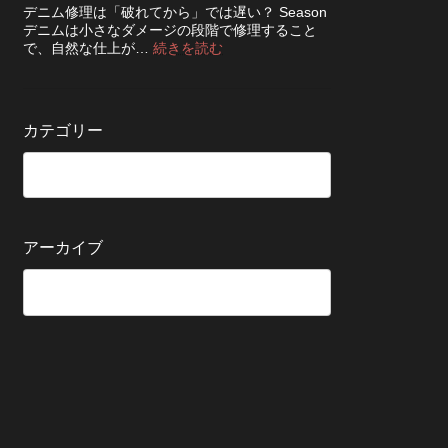
ち
知
デニム修理は「破れてから」では遅い？ Season
ッ
さ
ら
デニムは小さなダメージの段階で修理すること
ク！
せ
せ
:
で、自然な仕上が…
続きを読む
デ
る
デ
ニ
た
ニ
ム
め
ム
を
の
の
長
カテゴリー
保
修
持
管
理
ち
方
は
さ
法
早
せ
い
る
方
5
が
アーカイブ
つ
い
の
い？
確
後
認
回
ポ
し
イ
に
ン
す
ト
る
と
変
わ