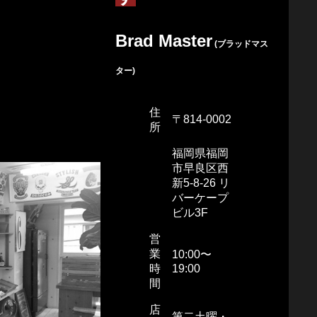
Brad Master
(ブラッドマス
ター)
住
〒814-0002
所
福岡県福岡
市早良区西
新5-8-26 リ
バーケープ
ビル3F
営
業
10:00〜
時
19:00
間
店
第二土曜・