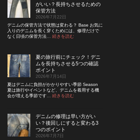
っ
さ
がいい？長持ちさせるための
レ
た
を
ザ
保管方法
方
高
ー
2026年7月22日
が
め
ジ
い
デニムの保管方法で状態は変わる？ Base お気に
る
ャ
い？
入りのデニムを長く穿くためには、修理だけで
カ
ケ
長
:
なく日頃の保管方法…
続きを読む
ス
ッ
持
デ
タ
ト
ち
ニ
ム
の
さ
ム
方
リ
夏の旅行前にチェック！デニ
せ
は
法
ペ
る
ムを長持ちさせる5つの確認
裏
ア
洗
返
ポイント
|
濯
し
2026年7月14日
2026
の
て
年
夏はデニムに負担がかかりやすい季節 Season
ポ
保
8
夏は旅行やイベントなど、デニムを着用する機
イ
管
月
:
会が増える季節です…
続きを読む
ン
し
納
夏
ト
た
品
の
方
受
旅
が
付
デニムの修理は早い方がい
行
い
終
い？後回しにすると変わる3
前
い？
了
に
つのポイント
長
の
チ
2026年7月7日
持
お
ェ