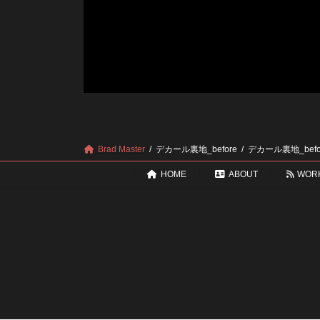
Brad Master
デカール裏地_before
デカール裏地_befo
HOME
ABOUT
WOR