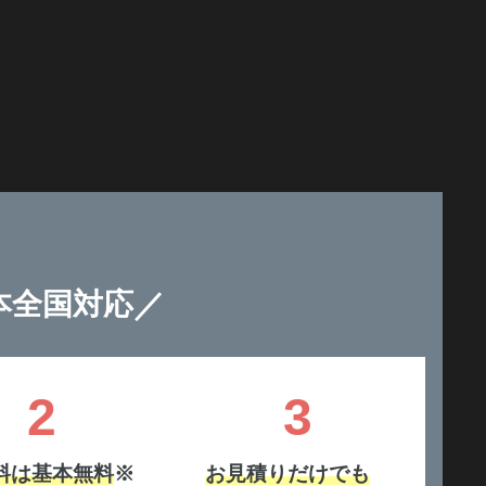
／
本全国対応
2
3
料は基本無料
※
お見積りだけでも