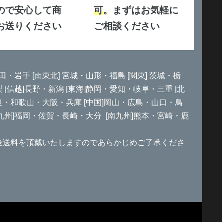
ので安心して商
可
。まずはお気軽に
お送りください
ご相談ください
田・岩手 [南東北] 宮城・山形・福島 [関東] 茨城・栃
信越]長野・新潟 [東海]静岡・愛知・岐阜・三重 [北
良・和歌山・大阪・兵庫 [中国]岡山・広島・山口・鳥
北九州]福岡・佐賀・長崎・大分 [南九州]熊本・宮崎・鹿
途送料を頂戴いたしますのであらかじめご了承くださ