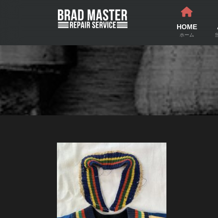
コ
ナ
ン
ビ
テ
ゲ
HOME
ン
ー
ホーム
ツ
シ
へ
ョ
ス
ン
キ
に
ッ
移
プ
動