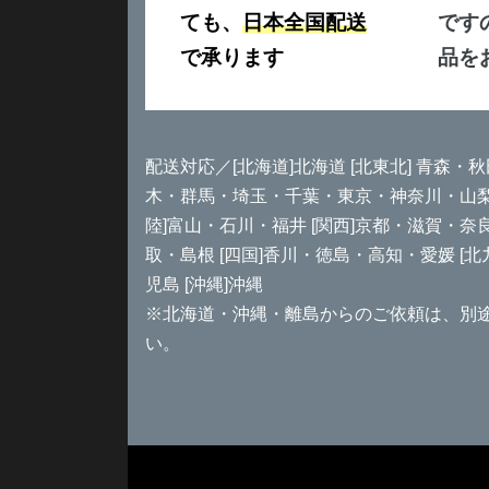
ても、
日本全国配送
です
で承ります
品を
配送対応／[北海道]北海道 [北東北] 青森・秋
木・群馬・埼玉・千葉・東京・神奈川・山梨 [
陸]富山・石川・福井 [関西]京都・滋賀・奈
取・島根 [四国]香川・徳島・高知・愛媛 [
児島 [沖縄]沖縄
※北海道・沖縄・離島からのご依頼は、別
い。