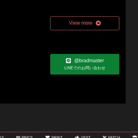
View more
@bradmaster
LINEでのお問い合わせ
KS
PRICE
PRINT
VEST
PATCH