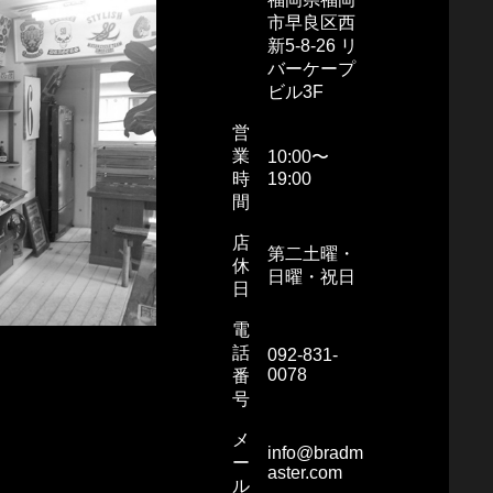
市早良区西
新5-8-26 リ
バーケープ
ビル3F
営
業
10:00〜
時
19:00
間
店
第二土曜・
休
日曜・祝日
日
電
話
092-831-
0078
番
号
メ
info@bradm
ー
aster.com
ル