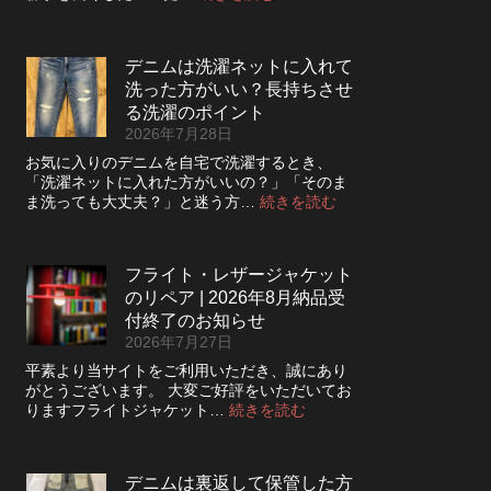
デ
ニ
ム
デニムは洗濯ネットに入れて
の
洗った方がいい？長持ちさせ
ボ
タ
る洗濯のポイント
ン
2026年7月28日
フ
お気に入りのデニムを自宅で洗濯するとき、
ラ
「洗濯ネットに入れた方がいいの？」「そのま
イ
:
ま洗っても大丈夫？」と迷う方…
続きを読む
を
デ
ジ
ニ
ッ
ム
パ
フライト・レザージャケット
は
ー
のリペア | 2026年8月納品受
洗
に
濯
付終了のお知らせ
交
ネ
2026年7月27日
換
ッ
で
平素より当サイトをご利用いただき、誠にあり
ト
き
がとうございます。 大変ご好評をいただいてお
に
る？
:
りますフライトジャケット…
続きを読む
入
使
フ
れ
い
ラ
て
や
イ
洗
デニムは裏返して保管した方
す
ト・