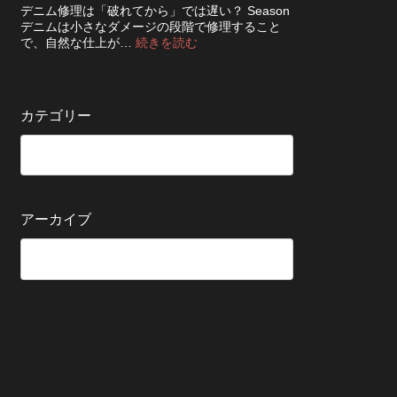
ち
知
デニム修理は「破れてから」では遅い？ Season
ッ
さ
ら
デニムは小さなダメージの段階で修理すること
ク！
せ
せ
:
で、自然な仕上が…
続きを読む
デ
る
デ
ニ
た
ニ
ム
め
ム
を
の
の
長
カテゴリー
保
修
持
管
理
ち
方
は
さ
法
早
せ
い
る
方
5
が
アーカイブ
つ
い
の
い？
確
後
認
回
ポ
し
イ
に
ン
す
ト
る
と
変
わ