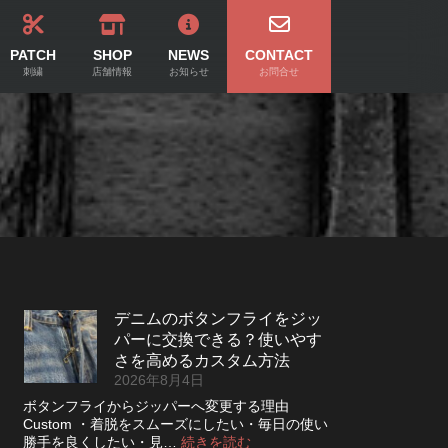
PATCH
SHOP
NEWS
CONTACT
刺繍
店舗情報
お知らせ
お問合せ
デニムのボタンフライをジッ
パーに交換できる？使いやす
さを高めるカスタム方法
2026年8月4日
ボタンフライからジッパーへ変更する理由
Custom ・着脱をスムーズにしたい・毎日の使い
:
勝手を良くしたい・見…
続きを読む