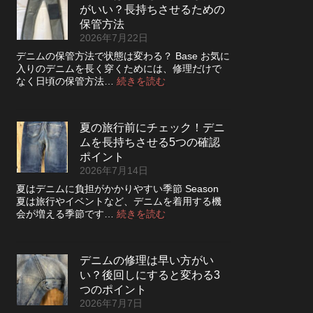
っ
さ
がいい？長持ちさせるための
レ
た
を
ザ
保管方法
方
高
ー
2026年7月22日
が
め
ジ
い
デニムの保管方法で状態は変わる？ Base お気に
る
ャ
い？
入りのデニムを長く穿くためには、修理だけで
カ
ケ
長
:
なく日頃の保管方法…
続きを読む
ス
ッ
持
デ
タ
ト
ち
ニ
ム
の
さ
ム
方
リ
夏の旅行前にチェック！デニ
せ
は
法
ペ
る
ムを長持ちさせる5つの確認
裏
ア
洗
返
ポイント
|
濯
し
2026年7月14日
2026
の
て
年
夏はデニムに負担がかかりやすい季節 Season
ポ
保
8
夏は旅行やイベントなど、デニムを着用する機
イ
管
月
:
会が増える季節です…
続きを読む
ン
し
納
夏
ト
た
品
の
方
受
旅
が
付
デニムの修理は早い方がい
行
い
終
い？後回しにすると変わる3
前
い？
了
に
つのポイント
長
の
チ
2026年7月7日
持
お
ェ