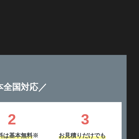
／
本全国対応
2
3
料は基本無料
※
お見積りだけでも