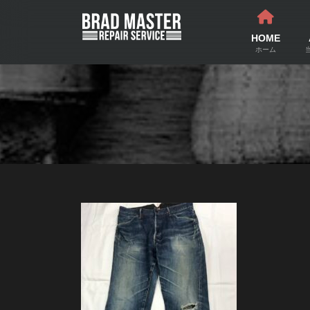
コ
ナ
ン
ビ
テ
ゲ
HOME
ン
ー
ホーム
ツ
シ
へ
ョ
ス
ン
キ
に
ッ
移
プ
動