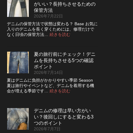
っ
さ
がいい？長持ちさせるための
レ
た
を
ザ
保管方法
方
高
ー
2026年7月22日
が
め
ジ
い
デニムの保管方法で状態は変わる？ Base お気に
る
ャ
い？
入りのデニムを長く穿くためには、修理だけで
カ
ケ
長
:
なく日頃の保管方法…
続きを読む
ス
ッ
持
デ
タ
ト
ち
ニ
ム
の
さ
ム
方
リ
夏の旅行前にチェック！デニ
せ
は
法
ペ
る
ムを長持ちさせる5つの確認
裏
ア
洗
返
ポイント
|
濯
し
2026年7月14日
2026
の
て
年
夏はデニムに負担がかかりやすい季節 Season
ポ
保
8
夏は旅行やイベントなど、デニムを着用する機
イ
管
月
:
会が増える季節です…
続きを読む
ン
し
納
夏
ト
た
品
の
方
受
旅
が
付
デニムの修理は早い方がい
行
い
終
い？後回しにすると変わる3
前
い？
了
に
つのポイント
長
の
チ
2026年7月7日
持
お
ェ