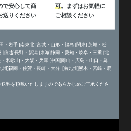
ので安心して商
可
。まずはお気軽に
お送りください
ご相談ください
田・岩手 [南東北] 宮城・山形・福島 [関東] 茨城・栃
信越]長野・新潟 [東海]静岡・愛知・岐阜・三重 [北
良・和歌山・大阪・兵庫 [中国]岡山・広島・山口・鳥
北九州]福岡・佐賀・長崎・大分 [南九州]熊本・宮崎・鹿
途送料を頂戴いたしますのであらかじめご了承くださ