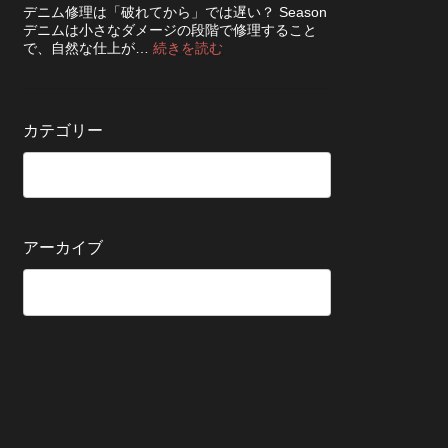
ち
知
デニム修理は「破れてから」では遅い？ Season
ッ
さ
ら
デニムは小さなダメージの段階で修理すること
ク！
せ
せ
:
で、自然な仕上が…
続きを読む
デ
る
デ
ニ
た
ニ
ム
め
ム
を
の
の
長
カテゴリー
保
修
持
管
理
ち
方
は
さ
法
早
せ
い
る
方
5
が
アーカイブ
つ
い
の
い？
確
後
認
回
ポ
し
イ
に
ン
す
ト
る
と
変
わ