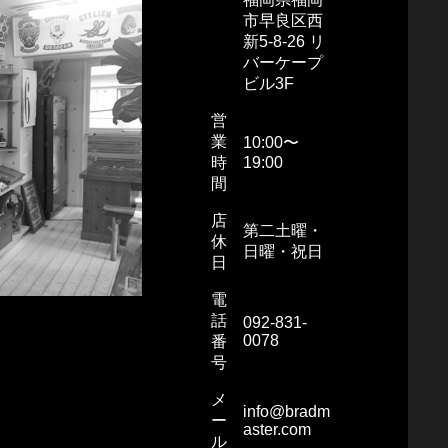
市早良区西
新5-8-26 リ
バーケープ
ビル3F
営
業
10:00〜
時
19:00
間
店
第二土曜・
休
日曜・祝日
日
電
話
092-831-
0078
番
号
メ
info@bradm
ー
aster.com
ル