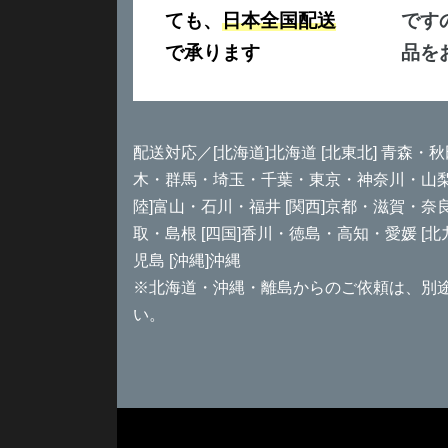
ても、
日本全国配送
です
で承ります
品を
配送対応／[北海道]北海道 [北東北] 青森・秋
木・群馬・埼玉・千葉・東京・神奈川・山梨 [
陸]富山・石川・福井 [関西]京都・滋賀・奈
取・島根 [四国]香川・徳島・高知・愛媛 [
児島 [沖縄]沖縄
※北海道・沖縄・離島からのご依頼は、別
い。