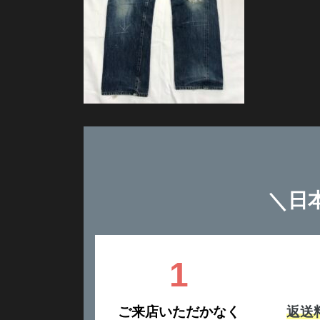
＼
日
1
ご来店いただかなく
返送