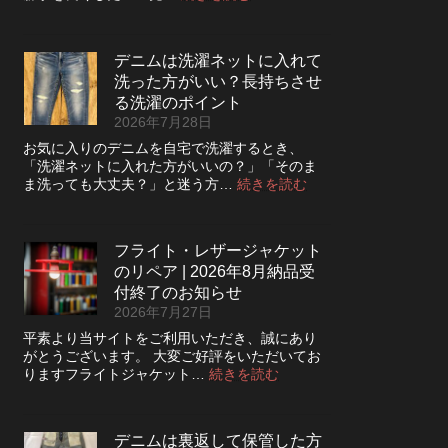
デ
ニ
ム
デニムは洗濯ネットに入れて
の
洗った方がいい？長持ちさせ
ボ
タ
る洗濯のポイント
ン
2026年7月28日
フ
お気に入りのデニムを自宅で洗濯するとき、
ラ
「洗濯ネットに入れた方がいいの？」「そのま
イ
:
ま洗っても大丈夫？」と迷う方…
続きを読む
を
デ
ジ
ニ
ッ
ム
パ
フライト・レザージャケット
は
ー
のリペア | 2026年8月納品受
洗
に
濯
付終了のお知らせ
交
ネ
2026年7月27日
換
ッ
で
平素より当サイトをご利用いただき、誠にあり
ト
き
がとうございます。 大変ご好評をいただいてお
に
る？
:
りますフライトジャケット…
続きを読む
入
使
フ
れ
い
ラ
て
や
イ
洗
デニムは裏返して保管した方
す
ト・