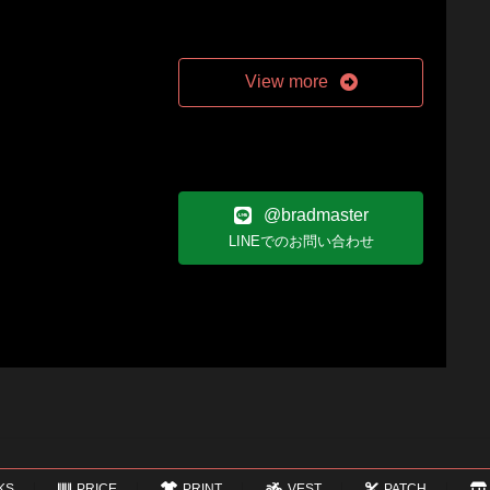
View more
@bradmaster
LINEでのお問い合わせ
KS
PRICE
PRINT
VEST
PATCH