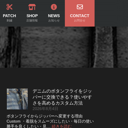
PATCH
SHOP
NEWS
CONTACT
刺繍
店舗情報
お知らせ
お問合せ
デニムのボタンフライをジッ
パーに交換できる？使いやす
さを高めるカスタム方法
2026年8月4日
ボタンフライからジッパーへ変更する理由
Custom ・着脱をスムーズにしたい・毎日の使い
:
勝手を良くしたい・見…
続きを読む