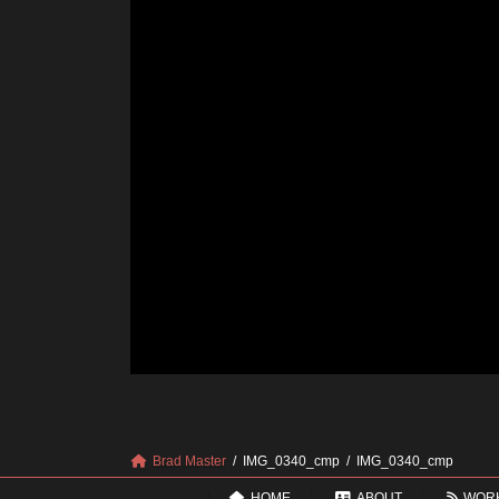
Brad Master
IMG_0340_cmp
IMG_0340_cmp
HOME
ABOUT
WOR