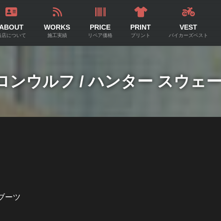
ABOUT
WORKS
PRICE
PRINT
VEST
当店について
施工実績
リペア価格
プリント
バイカーズベスト
/ ロンウルフ / ハンター スウェ
 ブーツ