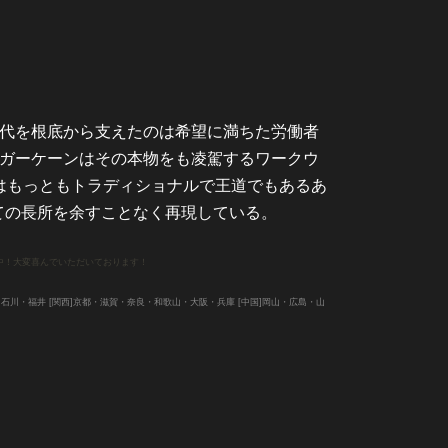
の時代を根底から支えたのは希望に満ちた労働者
ュガーケーンはその本物をも凌駕するワークウ
はもっともトラディショナルで王道でもあるあ
ての長所を余すことなく再現している。
中！大変喜んでいただいております！
・石川・福井
[関西]
京都・滋賀・奈良・和歌山・大阪・兵庫
[中国]
岡山・広島・山