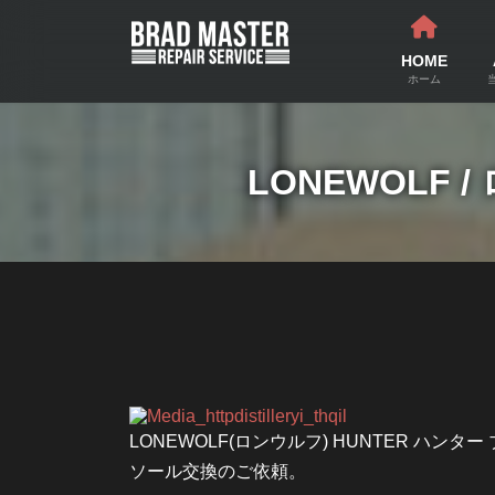
コ
ナ
ン
ビ
テ
ゲ
HOME
ン
ー
ホーム
ツ
シ
へ
ョ
ス
ン
LONEWOLF 
キ
に
ッ
移
プ
動
LONEWOLF(ロンウルフ) HUNTER ハンター
ソール交換のご依頼。