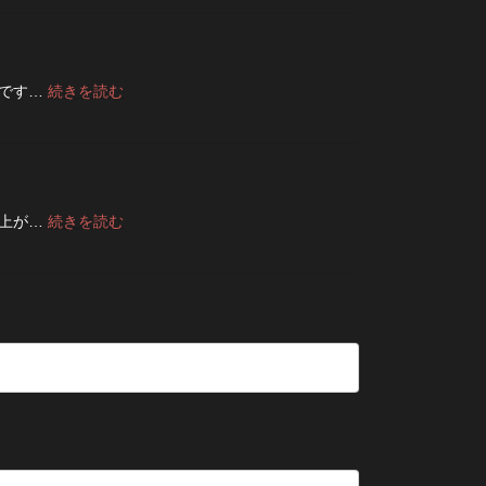
ャ
た
い
ム
ケ
方
や
は
ッ
が
す
裏
ト
い
さ
返
の
い？
:
節です…
続きを読む
を
し
リ
夏
長
高
て
ペ
の
持
め
保
ア
旅
ち
る
管
|
行
さ
カ
し
2026
前
せ
ス
た
年
に
る
タ
方
8
:
仕上が…
続きを読む
チ
洗
ム
が
月
デ
ェ
濯
方
い
納
ニ
ッ
の
法
い？
品
ム
ク！
ポ
長
受
の
デ
イ
持
付
修
ニ
ン
ち
終
理
ム
ト
さ
了
は
を
せ
の
早
長
る
お
い
持
た
知
方
ち
め
ら
が
さ
の
せ
い
せ
保
い？
る
管