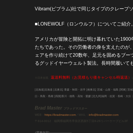
Vibram(ビブラム)社で同じタイプのクレー
■LONEWOLF（ロンウルフ）についてご紹介
アメリカが冒険と開拓に明け暮れていた1900
たちであった。その労働者の身を支えたのが、
ェアを作り続けて20数年、足元を固めるブ
るグッドイヤーウェルト製法。長時間履いて
返送料無料（お見積もり後キャンセル時返送）
※日本全国、
[北海道]北海道
[北東北]
青森・秋田・岩手 [南東北]
宮城・山形・福島 [関東]
茨城
口・鳥取・島根
[四国]
香川・徳島・高知・愛媛
[北九州]
福岡・佐賀・長崎・大分
Brad Master
ブラッドマスター
WEB：
https://bradmaster.com
／MAIL：
info@bradmaster.com
〒814-0012 福岡県福岡市早良区西新5丁目8-26リバーケープビル3F
-[業務内容]-------------------------