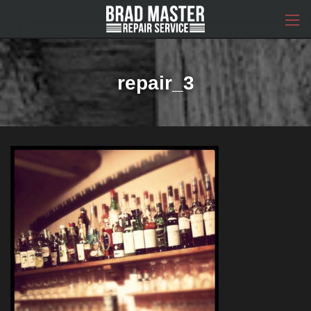
コ
ナ
ン
ビ
テ
ゲ
ン
ー
ツ
シ
へ
ョ
repair_3
ス
ン
キ
に
ッ
移
プ
動