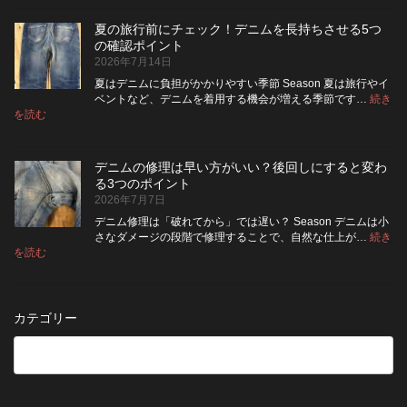
ニ
ッ
い？
め
ム
ト
長
る
夏の旅行前にチェック！デニムを長持ちさせる5つ
は
の
持
カ
の確認ポイント
裏
リ
ち
ス
2026年7月14日
返
ペ
さ
タ
し
ア
せ
ム
夏はデニムに負担がかかりやすい季節 Season 夏は旅行やイ
|
て
る
方
ベントなど、デニムを着用する機会が増える季節です…
続き
2026
保
:
洗
法
を読む
年
夏
管
濯
8
の
し
の
月
旅
た
ポ
納
デニムの修理は早い方がいい？後回しにすると変わ
行
方
イ
品
る3つのポイント
前
が
ン
受
2026年7月7日
に
い
ト
付
チ
い？
デニム修理は「破れてから」では遅い？ Season デニムは小
終
ェ
長
さなダメージの段階で修理することで、自然な仕上が…
続き
了
ッ
持
:
を読む
の
デ
ク！
ち
お
ニ
デ
さ
知
ム
ニ
せ
ら
の
ム
る
カテゴリー
せ
修
を
た
理
長
め
は
持
の
早
ち
保
い
さ
管
方
せ
方