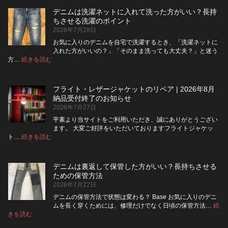
ム
デニムは洗濯ネットに入れて洗った方がいい？長持
の
ちさせる洗濯のポイント
ボ
2026年7月28日
タ
ン
お気に入りのデニムを自宅で洗濯するとき、「洗濯ネットに
フ
入れた方がいいの？」「そのまま洗っても大丈夫？」と迷う
ラ
:
方…
続きを読む
デ
イ
ニ
を
ム
ジ
フライト・レザージャケットのリペア | 2026年8月
は
ッ
納品受付終了のお知らせ
洗
パ
2026年7月27日
濯
ー
ネ
に
平素より当サイトをご利用いただき、誠にありがとうござい
ッ
交
ます。 大変ご好評をいただいておりますフライトジャケッ
ト
換
:
ト…
続きを読む
フ
に
で
ラ
入
き
イ
れ
る？
デニムは裏返して保管した方がいい？長持ちさせる
ト・
て
使
ための保管方法
レ
洗
い
2026年7月22日
ザ
っ
や
ー
た
す
デニムの保管方法で状態は変わる？ Base お気に入りのデニ
ジ
方
さ
ムを長く穿くためには、修理だけでなく日頃の保管方法…
続
ャ
が
:
を
きを読む
デ
ケ
い
高