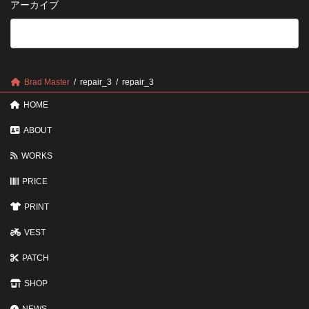
アーカイブ
が
る
法
5
い
つ
い？
の
後
確
回
認
し
ポ
に
Brad Master
repair_3
repair_3
イ
す
ン
る
HOME
ト
と
変
ABOUT
わ
る
WORKS
3
つ
PRICE
の
ポ
イ
PRINT
ン
ト
VEST
PATCH
SHOP
NEWS