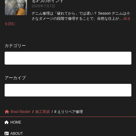
る3つのポイント
前
が
ン
受
2026年7月7日
に
い
ト
付
チ
い？
デニム修理は「破れてから」では遅い？ Season デニムは小
終
ェ
長
さなダメージの段階で修理することで、自然な仕上が…
続き
了
ッ
持
:
を読む
の
デ
ク！
ち
お
ニ
デ
さ
知
ム
ニ
せ
ら
の
ム
る
カテゴリー
せ
修
を
た
理
長
め
は
持
の
早
ち
保
い
さ
管
方
せ
方
アーカイブ
が
る
法
5
い
つ
い？
の
後
確
回
認
し
ポ
に
Brad Master
施工実績
# えりリペア修理
イ
す
ン
る
HOME
ト
と
変
ABOUT