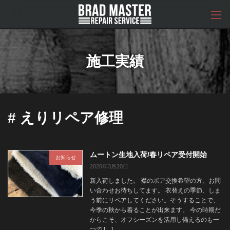
コ
ナ
ン
ビ
テ
ゲ
ン
ー
ツ
シ
へ
ョ
施工実績
ス
ン
キ
に
ッ
移
プ
動
# えりリペア修理
ムートン生地入荷/春リペア受付開始
お知らせ
2020年3月20日
新入荷しました。 襟のボア交換希望の方、お問
い合わせお待ちしてます。 衣替えの季節、しま
う前にリペアしてください。そうすることで、
今季の秋から着ることが出来ます。 今の時期だ
からこそ、オフシーズンを活用し備えるのも一
つで […]