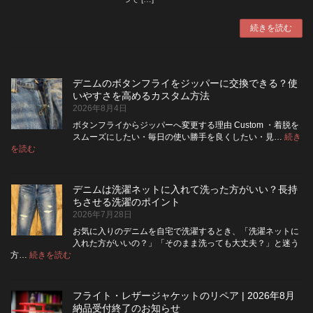
続きを読む
デニムのボタンフライをジッパーに交換できる？使
いやすさを高めるカスタム方法
2026年8月4日
ボタンフライからジッパーへ変更する理由 Custom ・着脱を
スムーズにしたい・毎日の使い勝手を良くしたい・見…
続き
:
を読む
デ
ニ
ム
デニムは洗濯ネットに入れて洗った方がいい？長持
の
ちさせる洗濯のポイント
ボ
2026年7月28日
タ
ン
お気に入りのデニムを自宅で洗濯するとき、「洗濯ネットに
フ
入れた方がいいの？」「そのまま洗っても大丈夫？」と迷う
ラ
:
方…
続きを読む
デ
イ
ニ
を
ム
ジ
フライト・レザージャケットのリペア | 2026年8月
は
ッ
納品受付終了のお知らせ
洗
パ