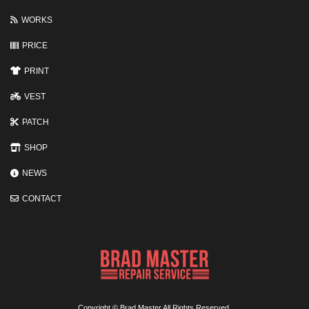
わ
る
WORKS
3
つ
の
PRICE
ポ
イ
PRINT
ン
ト
VEST
PATCH
SHOP
NEWS
CONTACT
Copyright © Brad Master All Rights Reserved.