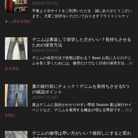
2026年7月27日
濯
ー
ネ
に
平素より当サイトをご利用いただき、誠にありがとうござい
ッ
交
ます。 大変ご好評をいただいておりますフライトジャケッ
ト
換
:
ト…
続きを読む
フ
に
で
ラ
入
き
イ
れ
る？
デニムは裏返して保管した方がいい？長持ちさせる
ト・
て
使
ための保管方法
レ
洗
い
2026年7月22日
ザ
っ
や
ー
た
す
デニムの保管方法で状態は変わる？ Base お気に入りのデニ
ジ
方
さ
ムを長く穿くためには、修理だけでなく日頃の保管方法…
続
ャ
が
:
を
きを読む
デ
ケ
い
高
ニ
ッ
い？
め
ム
ト
長
る
夏の旅行前にチェック！デニムを長持ちさせる5つ
は
の
持
カ
の確認ポイント
裏
リ
ち
ス
2026年7月14日
返
ペ
さ
タ
し
ア
せ
ム
夏はデニムに負担がかかりやすい季節 Season 夏は旅行やイ
|
て
る
方
ベントなど、デニムを着用する機会が増える季節です…
続き
2026
保
:
洗
法
を読む
年
夏
管
濯
8
の
し
の
月
旅
た
ポ
納
デニムの修理は早い方がいい？後回しにすると変わ
行
方
イ
品