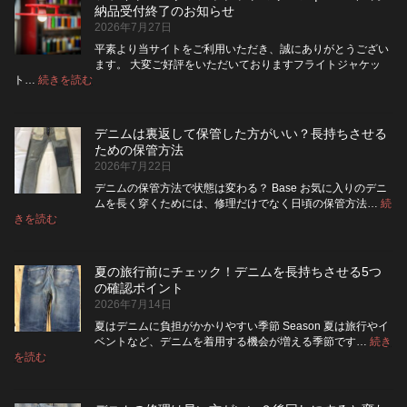
は
ッ
納品受付終了のお知らせ
洗
パ
2026年7月27日
濯
ー
ネ
に
平素より当サイトをご利用いただき、誠にありがとうござい
ッ
交
ます。 大変ご好評をいただいておりますフライトジャケッ
ト
換
:
ト…
続きを読む
フ
に
で
ラ
入
き
イ
れ
る？
デニムは裏返して保管した方がいい？長持ちさせる
ト・
て
使
ための保管方法
レ
洗
い
2026年7月22日
ザ
っ
や
ー
た
す
デニムの保管方法で状態は変わる？ Base お気に入りのデニ
ジ
方
さ
ムを長く穿くためには、修理だけでなく日頃の保管方法…
続
ャ
が
:
を
きを読む
デ
ケ
い
高
ニ
ッ
い？
め
ム
ト
長
る
夏の旅行前にチェック！デニムを長持ちさせる5つ
は
の
持
カ
の確認ポイント
裏
リ
ち
ス
2026年7月14日
返
ペ
さ
タ
し
ア
せ
ム
夏はデニムに負担がかかりやすい季節 Season 夏は旅行やイ
|
て
る
方
ベントなど、デニムを着用する機会が増える季節です…
続き
2026
保
:
洗
法
を読む
年
夏
管
濯
8
の
し
の
月
旅
た
ポ