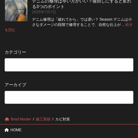
納
デニムの修理は早い方がいい？後回しにすると変わ
行
方
イ
品
る3つのポイント
前
が
ン
受
2026年7月7日
に
い
ト
付
チ
い？
デニム修理は「破れてから」では遅い？ Season デニムは小
終
ェ
長
さなダメージの段階で修理することで、自然な仕上が…
続き
了
ッ
持
:
を読む
の
デ
ク！
ち
お
ニ
デ
さ
知
ム
ニ
せ
ら
の
ム
る
カテゴリー
せ
修
を
た
理
長
め
は
持
の
早
ち
保
い
さ
管
方
せ
方
アーカイブ
が
る
法
5
い
つ
い？
の
後
確
回
認
し
ポ
に
Brad Master
施工実績
カビ対策
イ
す
ン
る
HOME
ト
と