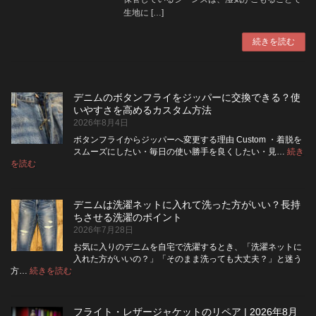
生地に […]
続きを読む
デニムのボタンフライをジッパーに交換できる？使
いやすさを高めるカスタム方法
2026年8月4日
ボタンフライからジッパーへ変更する理由 Custom ・着脱を
スムーズにしたい・毎日の使い勝手を良くしたい・見…
続き
:
を読む
デ
ニ
ム
デニムは洗濯ネットに入れて洗った方がいい？長持
の
ちさせる洗濯のポイント
ボ
2026年7月28日
タ
ン
お気に入りのデニムを自宅で洗濯するとき、「洗濯ネットに
フ
入れた方がいいの？」「そのまま洗っても大丈夫？」と迷う
ラ
:
方…
続きを読む
デ
イ
ニ
を
ム
ジ
フライト・レザージャケットのリペア | 2026年8月