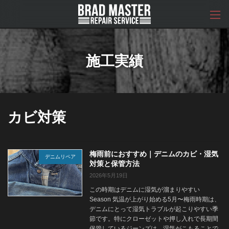
コ
ナ
ン
ビ
テ
ゲ
ン
ー
ツ
シ
へ
ョ
施工実績
ス
ン
キ
に
ッ
移
プ
動
カビ対策
梅雨前におすすめ｜デニムのカビ・湿気
デニムリペア
対策と保管方法
2026年5月19日
この時期はデニムに湿気が溜まりやすい
Season 気温が上がり始める5月〜梅雨時期は、
デニムにとって湿気トラブルが起こりやすい季
節です。特にクローゼットや押し入れで長期間
保管しているジーンズは、湿気がこもることで