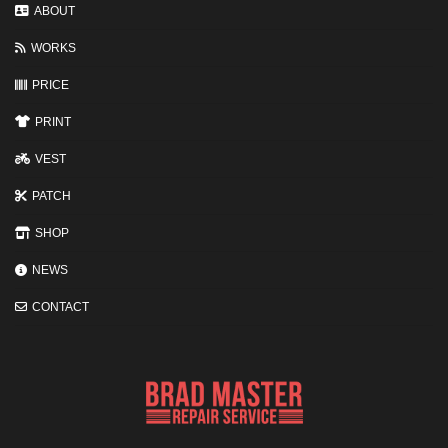
変
ABOUT
わ
る
WORKS
3
つ
の
PRICE
ポ
イ
PRINT
ン
ト
VEST
PATCH
SHOP
NEWS
CONTACT