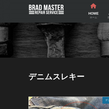
コ
ナ
ン
ビ
テ
ゲ
HOME
ン
ー
ホーム
ツ
シ
へ
ョ
ス
ン
キ
に
ッ
移
プ
動
デニムスレキー
デ