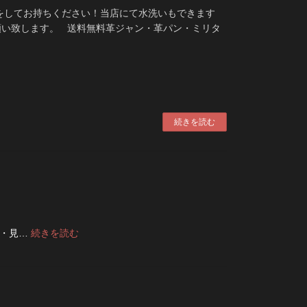
をしてお持ちください！当店にて水洗いもできます
願い致します。 送料無料革ジャン・革パン・ミリタ
続きを読む
:
い・見…
続きを読む
デ
ニ
ム
の
ボ
タ