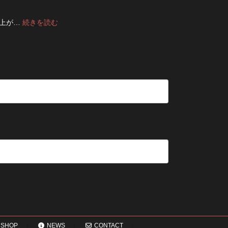
2026
前
せ
ス
た
年
に
る
タ
方
8
:
仕上が…
続きを読む
チ
洗
ム
が
月
デ
ェ
濯
方
い
納
ニ
ッ
の
法
い？
品
ム
ク！
ポ
長
受
の
デ
イ
持
付
修
ニ
ン
ち
終
理
ム
ト
さ
了
は
を
せ
の
早
長
る
お
い
持
た
知
方
ち
め
ら
が
さ
の
せ
い
せ
保
い？
る
管
後
5
方
回
つ
法
し
の
に
確
す
認
る
ポ
と
イ
変
ン
わ
ト
SHOP
NEWS
CONTACT