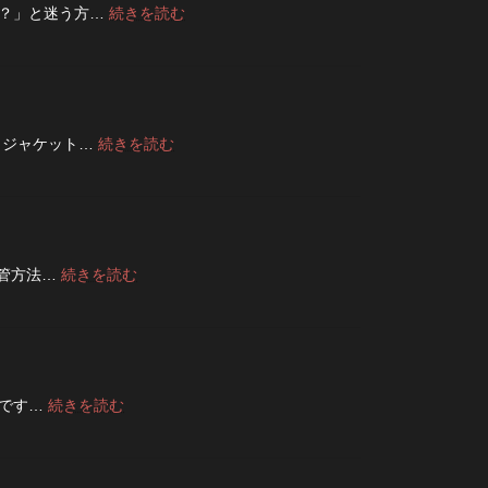
:
夫？」と迷う方…
続きを読む
ン
デ
フ
ニ
ラ
ム
イ
は
を
洗
ジ
濯
ッ
:
トジャケット…
続きを読む
ネ
パ
フ
ッ
ー
ラ
ト
に
イ
に
交
ト・
入
換
レ
れ
で
ザ
て
き
:
保管方法…
続きを読む
ー
洗
る？
デ
ジ
っ
使
ニ
ャ
た
い
ム
ケ
方
や
は
ッ
が
す
裏
ト
い
さ
返
の
い？
:
節です…
続きを読む
を
し
リ
夏
長
高
て
ペ
の
持
め
保
ア
旅
ち
る
管
|
行
さ
カ
し