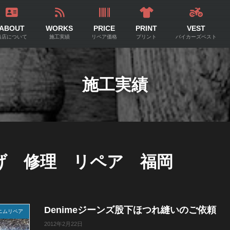
ABOUT
WORKS
PRICE
PRINT
VEST
当店について
施工実績
リペア価格
プリント
バイカーズベスト
施工実績
上げ 修理 リペア 福岡
Denimeジーンズ股下ほつれ縫いのご依頼
ニムリペア
2012年2月22日