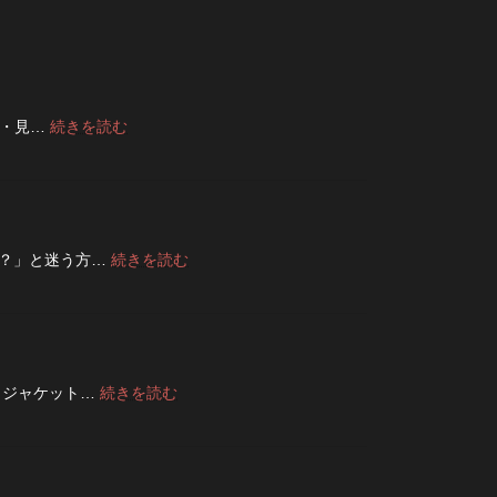
:
い・見…
続きを読む
デ
ニ
ム
の
ボ
タ
:
夫？」と迷う方…
続きを読む
ン
デ
フ
ニ
ラ
ム
イ
は
を
洗
ジ
濯
ッ
:
トジャケット…
続きを読む
ネ
パ
フ
ッ
ー
ラ
ト
に
イ
に
交
ト・
入
換
レ
れ