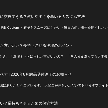
ペ
ペ
ペ
ー
ー
ー
ジ
ジ
ジ
に交換できる？使いやすさを高めるカスタム方法
由 Custom ・着脱をスムーズにしたい・毎日の使い勝手を良くした
た方がいい？長持ちさせる洗濯のポイント
とき、「洗濯ネットに入れた方がいいの？」「そのまま洗っても大丈
ア | 2026年8月納品受付終了のお知らせ
誠にありがとうございます。 大変ご好評をいただいておりますフライ
い？長持ちさせるための保管方法