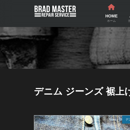
コ
ナ
ン
ビ
テ
ゲ
HOME
ン
ー
ホーム
ツ
シ
へ
ョ
ス
ン
キ
に
ッ
移
プ
動
デニム ジーンズ 裾
デ