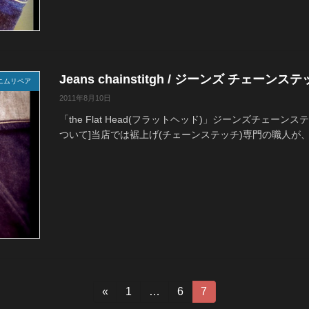
Jeans chainstitgh / ジーンズ チェーン
ニムリペア
2011年8月10日
「the Flat Head(フラットヘッド)」ジーンズチェー
ついて]当店では裾上げ(チェーンステッチ)専門の職人が、
«
固
1
…
固
6
固
7
定
定
定