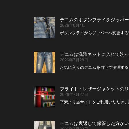
稿
の
デニムのボタンフライをジッパー
ペ
2026年8月4日
ボタンフライからジッパーへ変更する理
ー
ジ
デニムは洗濯ネットに入れて洗っ
送
2026年7月28日
お気に入りのデニムを自宅で洗濯する
り
フライト・レザージャケットのリペ
2026年7月27日
平素より当サイトをご利用いただき、
デニムは裏返して保管した方がい