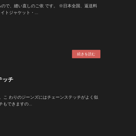
るので、縫い直しのご依 です。 ※日本全国、返送料
トジャケット・...
続きを読む
ステッチ
した。こ わりのジーンズにはチェーンステッチがよく似
もできますの...