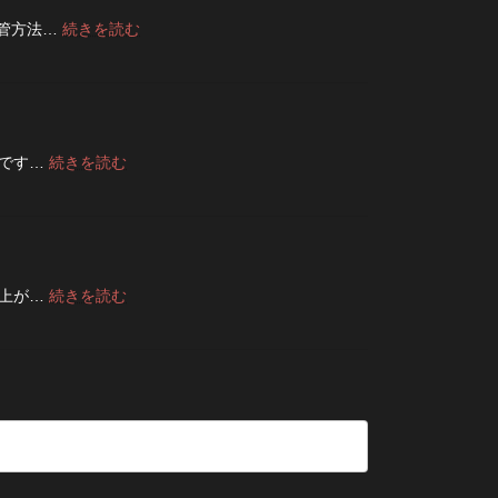
で
ザ
て
き
:
保管方法…
続きを読む
ー
洗
る？
デ
ジ
っ
使
ニ
ャ
た
い
ム
ケ
方
や
は
ッ
が
す
裏
ト
い
さ
返
の
い？
:
節です…
続きを読む
を
し
リ
夏
長
高
て
ペ
の
持
め
保
ア
旅
ち
る
管
|
行
さ
カ
し
2026
前
せ
ス
た
年
に
る
タ
方
8
:
仕上が…
続きを読む
チ
洗
ム
が
月
デ
ェ
濯
方
い
納
ニ
ッ
の
法
い？
品
ム
ク！
ポ
長
受
の
デ
イ
持
付
修
ニ
ン
ち
終
理
ム
ト
さ
了
は
を
せ
の
早
長
る
お
い
持
た
知
方